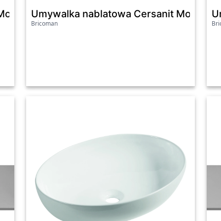
t Moduo 35x35 cm CCWT1000656401
Umywalka nablatowa Cersanit Moduo
U
Bricoman
Br