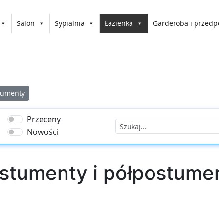
Salon
Sypialnia
Łazienka
Garderoba i przedp
tumenty
Przeceny
Nowości
stumenty i półpostume