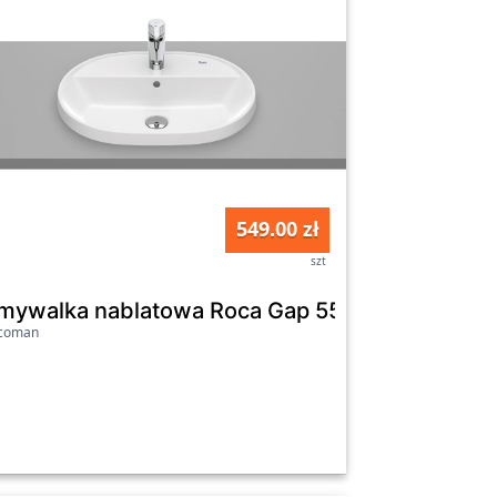
549.00 zł
szt
A3270Y5000
mywalka nablatowa Roca Gap 55 cm A3270Y6
icoman