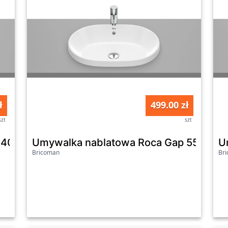
ł
499.00 zł
szt
szt
p 40 cm A3270Y4000
Umywalka nablatowa Roca Gap 55 cm 
U
Bricoman
Br