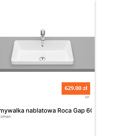
629.00 zł
szt
A3270Y9000
mywalka nablatowa Roca Gap 60 cm A3270Y8
icoman