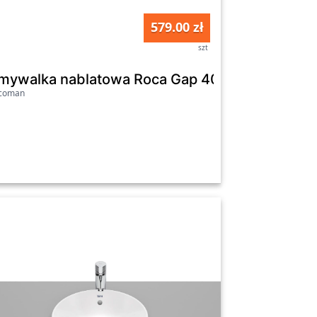
579.00 zł
szt
39cm VUD_6251
mywalka nablatowa Roca Gap 40 cm A3270M
icoman