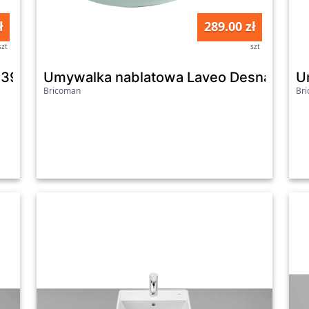
ł
289.00 zł
szt
szt
p 39 cm A3270MJ000
Umywalka nablatowa Laveo Desna 51x
U
Bricoman
Br