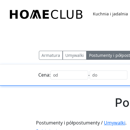
Przejdź
do
Kuchnia i jadalnia
treści
Homeclub
Armatura
Umywalki
Postumenty i półpos
Cena:
-
Po
Postumenty i półpostumenty /
Umywalki
.