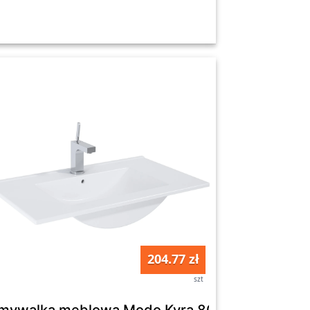
204.77 zł
szt