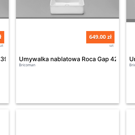
ł
649.00 zł
szt
szt
p 39 cm A3270ML000
Umywalka nablatowa Roca Gap 42 cm
U
Bricoman
Br