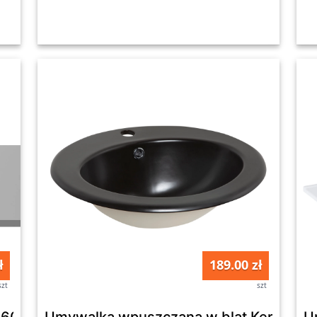
ł
189.00 zł
szt
szt