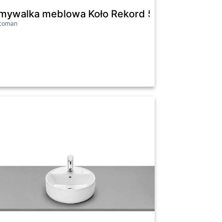
 40x40 cm CCWT1000666401
mywalka meblowa Koło Rekord 50 x 38 cm biał
icoman