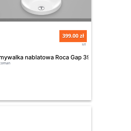
399.00 zł
szt
 A3270MM000
mywalka nablatowa Roca Gap 39 cm A3270Y3
icoman