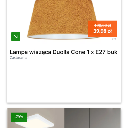
198.00 zł
39.98 zł
szt
Lampa wisząca Duolla Cone 1 x E27 bukla
Castorama
-79%