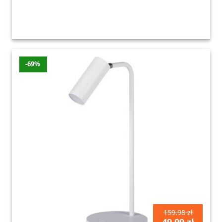
-69%
159.98 zł