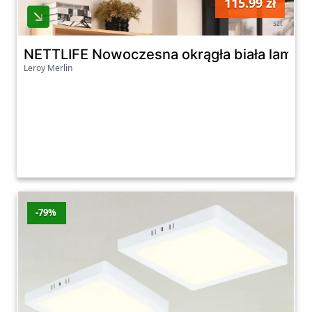
115.99 zł
szt
NETTLIFE Nowoczesna okrągła biała lampa su
Leroy Merlin
-79%