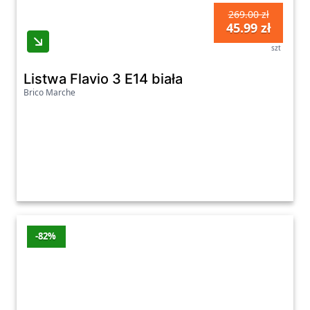
269.00 zł
45.99 zł
szt
Listwa Flavio 3 E14 biała
Brico Marche
-82%