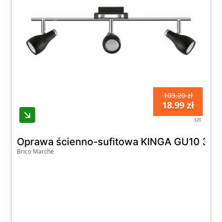
103.20 zł
18.99 zł
szt
Oprawa ścienno-sufitowa KINGA GU10 3I
Brico Marche