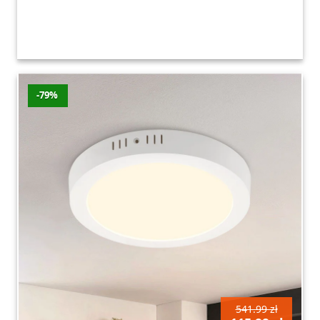
-79%
541.99 zł