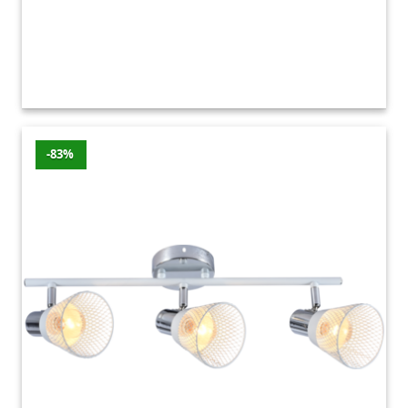
asortymentowi oraz różnorodnym opcjom
oświetlenia, masz możliwość stworzenia
wnętrza, które będzie idealnie dopasowane
do Twoich potrzeb i preferencji. Oświetl
swoje życie z naszą pomocą i ciesz się każdym
momentem spędzonym w nowo oświetlonym
-83%
pomieszczeniu!