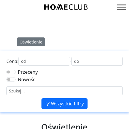
Przejdź
do
Homeclub
treści
Oświetlenie
Cena:
-
Przeceny
Nowości
Wszystkie filtry
Oświetlenie