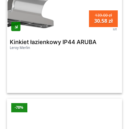
139.00 zł
30.58 zł
szt
Kinkiet łazienkowy IP44 ARUBA
Leroy Merlin
-78%