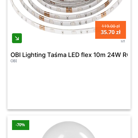
119.00 zł
35.70 zł
szt
OBI Lighting Taśma LED flex 10m 24W RGB
OBI
-70%