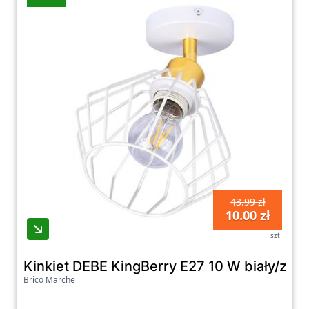
43.99 zł
10.00 zł
szt
Kinkiet DEBE KingBerry E27 10 W biały/złot
Brico Marche