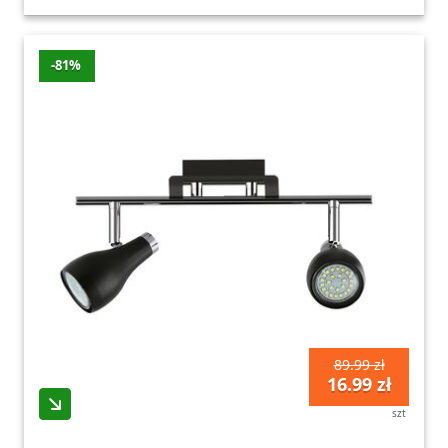
-81%
89.99 zł
16.99 zł
szt