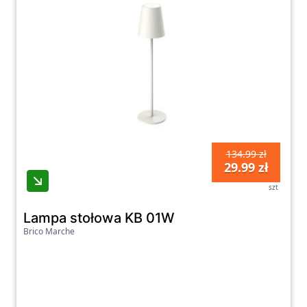
134.99 zł
29.99 zł
szt
Lampa stołowa KB 01W
Brico Marche