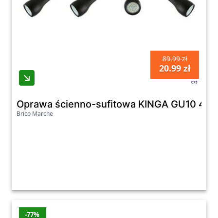
89.99 zł
20.99 zł
szt
Oprawa ścienno-sufitowa KINGA GU10 4I
Brico Marche
-77%