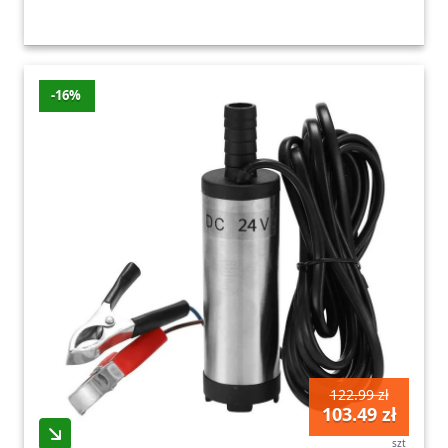
-16%
122.99 zł
103.49 zł
szt