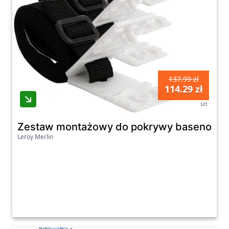
137.99 zł
114.29 zł
szt
Zestaw montażowy do pokrywy basenowej so
Leroy Merlin