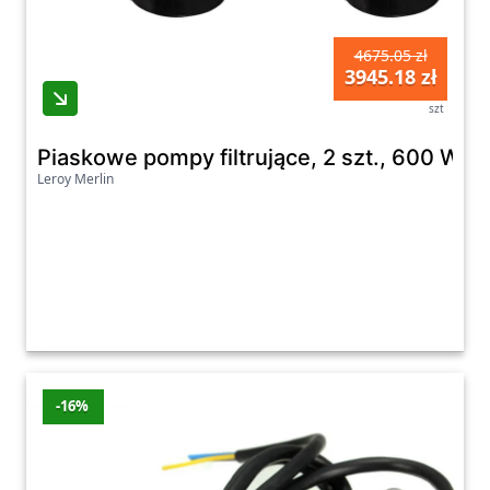
4675.05 zł
3945.18 zł
szt
Piaskowe pompy filtrujące, 2 szt., 600 W, 
Leroy Merlin
-16%