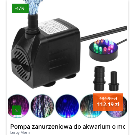
-17%
134.99 zł
112.19 zł
szt
Pompa zanurzeniowa do akwarium o mocy 15
Leroy Merlin