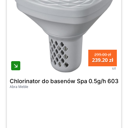
299.00 zł
239.20 zł
szt
Chlorinator do basenów Spa 0.5g/h 60340
Abra Meble