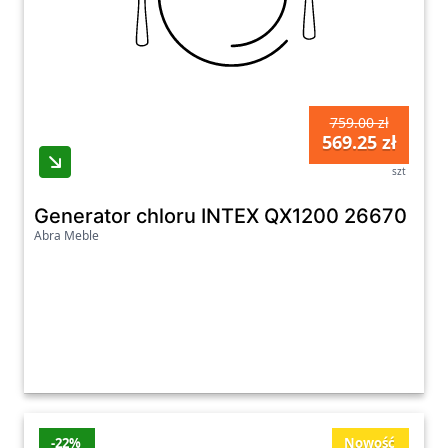
759.00 zł
569.25 zł
szt
Generator chloru INTEX QX1200 26670
Abra Meble
-22%
Nowość