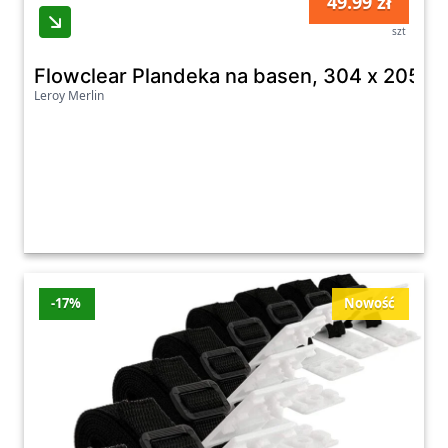
49.99 zł
szt
Flowclear Plandeka na basen, 304 x 205 x
Leroy Merlin
-17%
Nowość