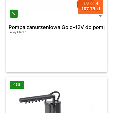
128.99 zł
107.79 zł
szt
Pompa zanurzeniowa Gold-12V do pompowa
Leroy Merlin
-16%