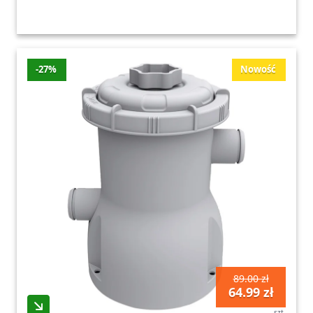
-27%
Nowość
89.00 zł
64.99 zł
szt