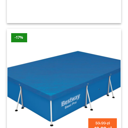
-17%
59.99 zł