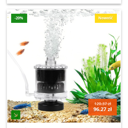
-20%
Nowość
120.37 zł
96.27 zł
szt