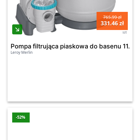
Ostatnia aktualizacja promocji: czwartek,
06.08.2026
765.99 zł
Zobacz wszystkie oferty promocyjne poniżej.
331.46 zł
szt
Pompa filtrująca piaskowa do basenu 11.3
Leroy Merlin
-52%