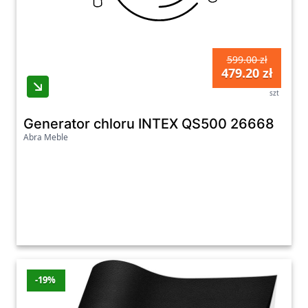
599.00 zł
479.20 zł
szt
Generator chloru INTEX QS500 26668
Abra Meble
-19%