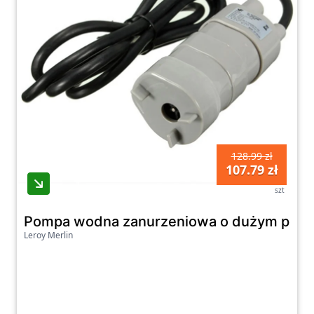
128.99 zł
107.79 zł
szt
Pompa wodna zanurzeniowa o dużym przepły
Leroy Merlin