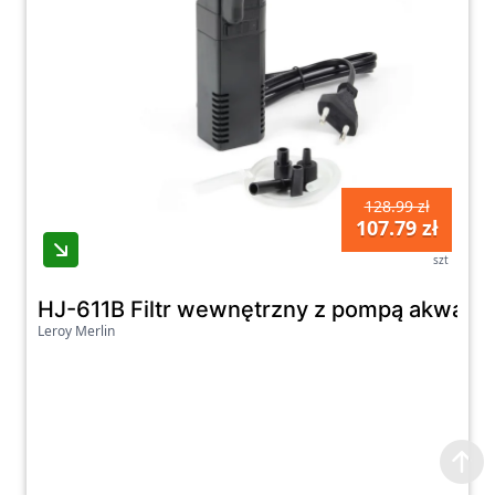
128.99 zł
107.79 zł
szt
HJ-611B Filtr wewnętrzny z pompą akwari
Leroy Merlin