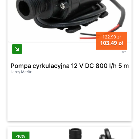
122.99 zł
103.49 zł
szt
Pompa cyrkulacyjna 12 V DC 800 l/h 5 m Sy
Leroy Merlin
-16%