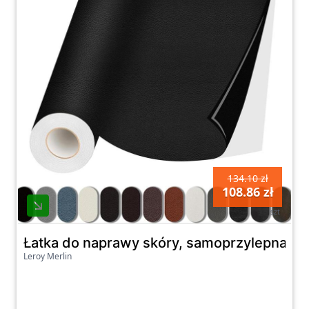
134.10 zł
108.86 zł
szt
Łatka do naprawy skóry, samoprzylepna taś
Leroy Merlin