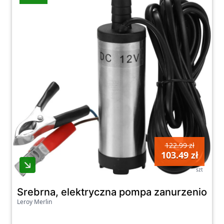
122.99 zł
103.49 zł
szt
Srebrna, elektryczna pompa zanurzeniowa 12
Leroy Merlin