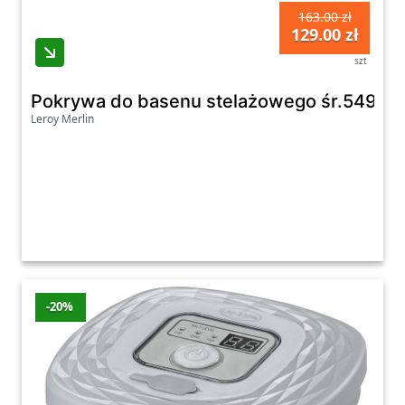
163.00 zł
129.00 zł
szt
Pokrywa do basenu stelażowego śr.549 c
Leroy Merlin
-20%