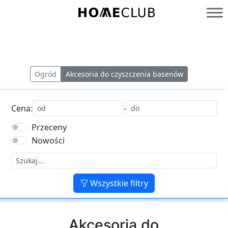
Przejdź
do
Homeclub
treści
Ogród
Akcesoria do czyszczenia basenów
Cena:
-
Przeceny
Nowości
Wszystkie filtry
Akcesoria do