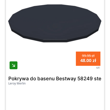
99.95 zł
48.00 zł
szt
Pokrywa do basenu Bestway 58249 stelaż
Leroy Merlin