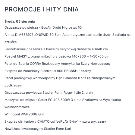
PROMOCJE I HITY DNIA
Środa, 05 sierpnia
Osuszacze powietrza - EcoAir Droid Higrostat 10l
Amica DIM68B10ELONSWiD 59,8cm Automatyczne otwieranie drzwi Szuflada na
sztućce
Jednobarwna poszewka z bawełny satynowej Satinette 40x40 cm
Pościel MAISY z pranej mikrofibry beżowa 140x200 + 1*50x60 cm
Fotel do Spania CORRA Rozkładany Amerykanka Szary Nowoczesny
Ekspres do zabudowy Electrolux 900 EBC85H - czarny
Panel podłogowy wodoodporny Dąb Belmond 077R ze zintegrowanym
podkładem
Oczyszczacz powietrza Stadler Form Roger little 2, biały
Maszynki do mięsa - Catler FG 403 600W 3 sitka Szatkownica Wyciskarka
wolnoobrotowa
Whirlpool WMF200G Grill
Ekspres ciśnieniowy CHiATO coffeePLAY 5-in-1 – używany, szary
Nawilżacz ewaporacyjny Stadler Form Karl