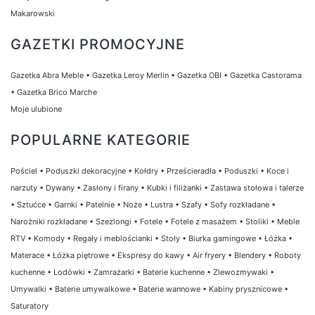
i pysznymi napojami każdego dnia!
Makarowski
GAZETKI PROMOCYJNE
Gazetka Abra Meble
•
Gazetka Leroy Merlin
•
Gazetka OBI
•
Gazetka Castorama
•
Gazetka Brico Marche
Moje ulubione
POPULARNE KATEGORIE
Pościel
•
Poduszki dekoracyjne
•
Kołdry
•
Prześcieradła
•
Poduszki
•
Koce i
narzuty
•
Dywany
•
Zasłony i firany
•
Kubki i filiżanki
•
Zastawa stołowa i talerze
•
Sztućce
•
Garnki
•
Patelnie
•
Noże
•
Lustra
•
Szafy
•
Sofy rozkładane
•
Narożniki rozkładane
•
Szezlongi
•
Fotele
•
Fotele z masażem
•
Stoliki
•
Meble
RTV
•
Komody
•
Regały i meblościanki
•
Stoły
•
Biurka gamingowe
•
Łóżka
•
Materace
•
Łóżka piętrowe
•
Ekspresy do kawy
•
Air fryery
•
Blendery
•
Roboty
kuchenne
•
Lodówki
•
Zamrażarki
•
Baterie kuchenne
•
Zlewozmywaki
•
Umywalki
•
Baterie umywalkowe
•
Baterie wannowe
•
Kabiny prysznicowe
•
Saturatory