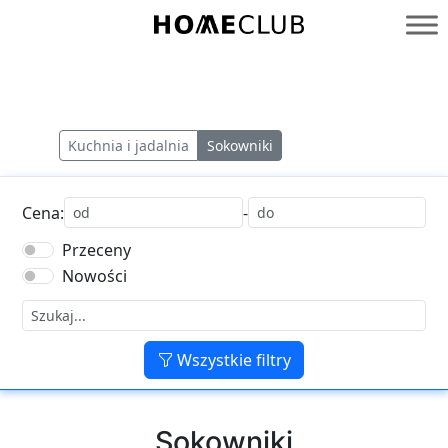
Przejdź
do
Homeclub
treści
Kuchnia i jadalnia
Sokowniki
Cena:
-
Przeceny
Nowości
Wszystkie filtry
Sokowniki