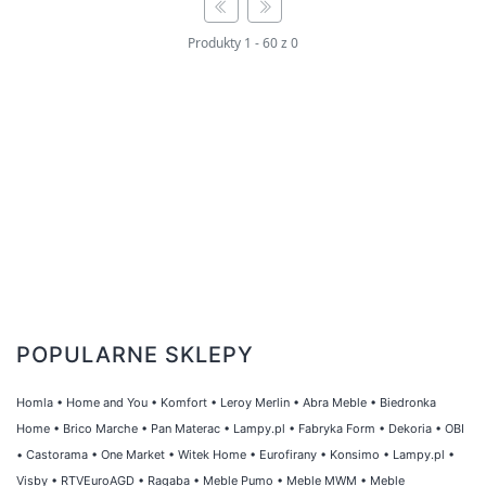
wymagających klientów. Zarówno amatorzy
Produkty
1
-
60
z
0
zdrowego stylu życia, jak i profesjonalni
kucharze znajdą tu sprzęt idealnie
dopasowany do swoich potrzeb. Sokowniki
indukcyjne, wyciskarki maszynki czy garneki
na parę do soku – wszystko to i wiele więcej
czeka na Ciebie w naszym sklepie
internetowym.
Dzięki naszej platformie zakupowej możesz
szybko i wygodnie zamówić sokownik, który
spełni Twoje oczekiwania. Oferujemy
POPULARNE SKLEPY
atrakcyjne ceny i wysoką jakość produktów,
dlatego masz pewność, że dokonując zakupu
Homla
•
Home and You
•
Komfort
•
Leroy Merlin
•
Abra Meble
•
Biedronka
na naszej stronie, otrzymasz sprawdzony i
Home
•
Brico Marche
•
Pan Materac
•
Lampy.pl
•
Fabryka Form
•
Dekoria
•
OBI
solidny sprzęt. Nie czekaj dłużej – sprawdź
•
Castorama
•
One Market
•
Witek Home
•
Eurofirany
•
Konsimo
•
Lampy.pl
•
naszą ofertę sokowników i ciesz się zdrowymi
Visby
•
RTVEuroAGD
•
Ragaba
•
Meble Pumo
•
Meble MWM
•
Meble