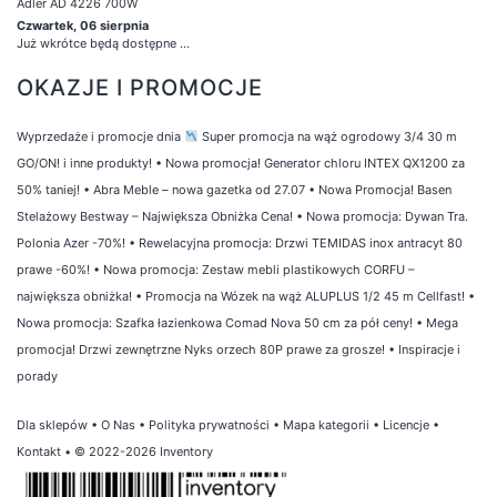
Adler AD 4226 700W
Czwartek, 06 sierpnia
Już wkrótce będą dostępne ...
OKAZJE I PROMOCJE
Wyprzedaże i promocje dnia
Super promocja na wąż ogrodowy 3/4 30 m
GO/ON! i inne produkty!
•
Nowa promocja! Generator chloru INTEX QX1200 za
50% taniej!
•
Abra Meble – nowa gazetka od 27.07
•
Nowa Promocja! Basen
Stelażowy Bestway – Największa Obniżka Cena!
•
Nowa promocja: Dywan Tra.
Polonia Azer -70%!
•
Rewelacyjna promocja: Drzwi TEMIDAS inox antracyt 80
prawe -60%!
•
Nowa promocja: Zestaw mebli plastikowych CORFU –
największa obniżka!
•
Promocja na Wózek na wąż ALUPLUS 1/2 45 m Cellfast!
•
Nowa promocja: Szafka łazienkowa Comad Nova 50 cm za pół ceny!
•
Mega
promocja! Drzwi zewnętrzne Nyks orzech 80P prawe za grosze!
•
Inspiracje i
porady
Dla sklepów
•
O Nas
•
Polityka prywatności
•
Mapa kategorii
•
Licencje
•
Kontakt
• © 2022-2026 Inventory