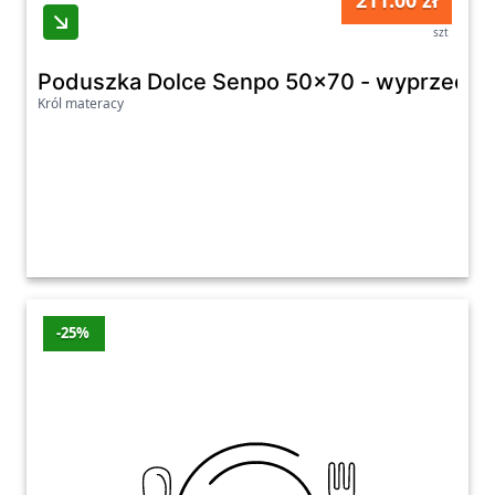
211.00 zł
szt
Poduszka Dolce Senpo 50x70 - wyprzedaż 
Król materacy
-25%