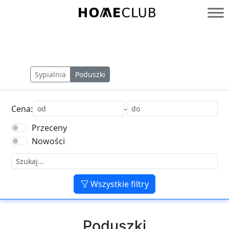
Przejdź
do
Homeclub
treści
Sypialnia
Poduszki
Cena:
-
Przeceny
Nowości
Wszystkie filtry
Poduszki