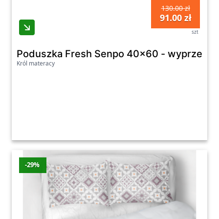
130.00 zł
91.00 zł
szt
Poduszka Fresh Senpo 40x60 - wyprzedaż 
Król materacy
-29%