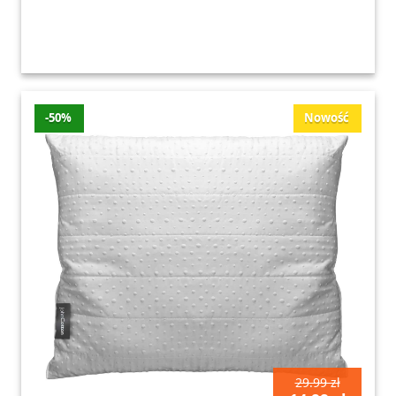
-50%
Nowość
29.99 zł