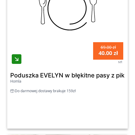
69.00 zł
40.00 zł
szt
Poduszka EVELYN w błękitne pasy z piko
Homla
Do darmowej dostawy brakuje 159zł