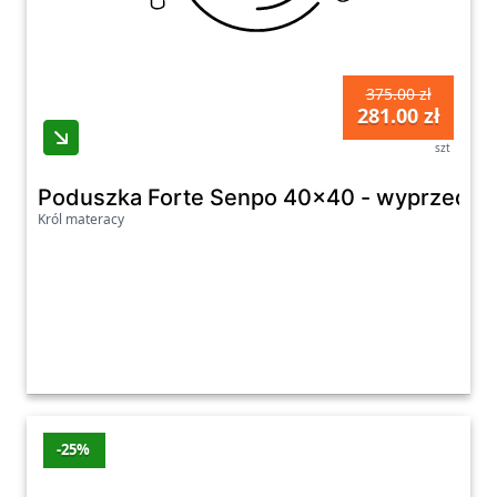
375.00 zł
281.00 zł
szt
Poduszka Forte Senpo 40x40 - wyprzedaż p
Król materacy
-25%