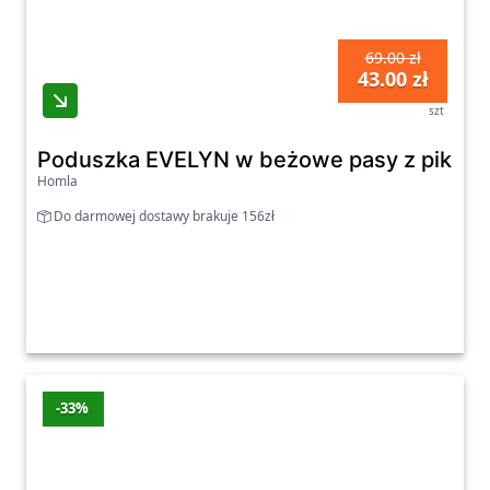
69.00 zł
43.00 zł
szt
Poduszka EVELYN w beżowe pasy z pikow
Homla
Do darmowej dostawy brakuje 156zł
-33%