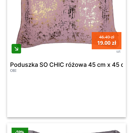
kolorów i materiałów, każdy znajdzie coś
odpowiedniego dla siebie, aby stworzyć
idealne miejsce do wypoczynku w swojej
sypialni.
W naszej kategorii znajdziesz zarówno
46.49 zł
19.00 zł
poduszki z różnymi wypełnieniami, takimi jak
szt
pianka, pierze, czy włókno syntetyczne, jak i
różnorodne rodzaje poszewek, które można
Poduszka SO CHIC różowa 45 cm x 45 cm
łatwo zdjąć i prać, zapewniając higienę i
OBI
świeżość. Dla osób z alergiami proponujemy
produkty antyalergiczne, które zapewnią
zdrowy i spokojny sen. Dodatkowo, dostępne
są także wałki podtrzymujące i
rozgrzewające, które pomogą złagodzić bóle
pleców i karku oraz poprawić komfort
podczas wypoczynku.
-59%