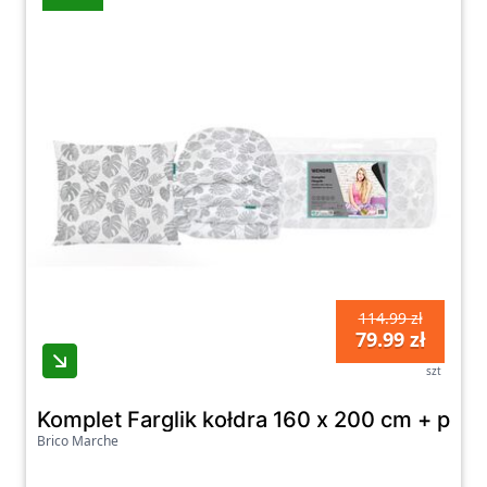
114.99 zł
79.99 zł
szt
Komplet Farglik kołdra 160 x 200 cm + pod
Brico Marche