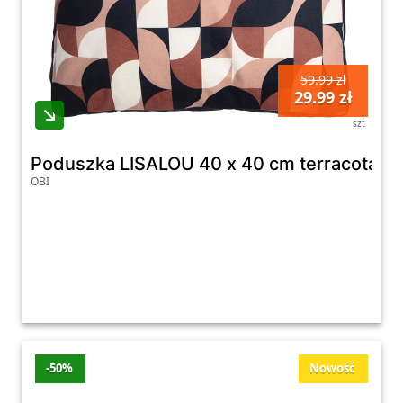
59.99 zł
29.99 zł
szt
Poduszka LISALOU 40 x 40 cm terracota
OBI
-50%
Nowość