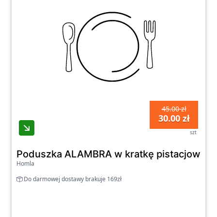
45.00 zł
30.00 zł
szt
Poduszka ALAMBRA w kratkę pistacjowa 
Homla
Do darmowej dostawy brakuje 169zł