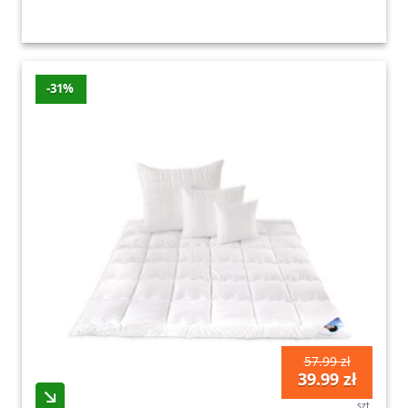
-31%
57.99 zł
39.99 zł
szt