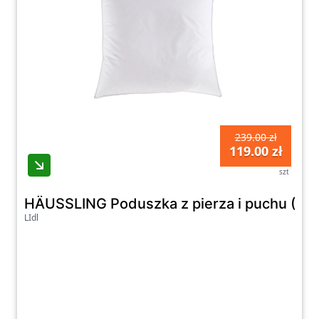
239.00 zł
119.00 zł
szt
HÄUSSLING Poduszka z pierza i puchu (60 
LIdl