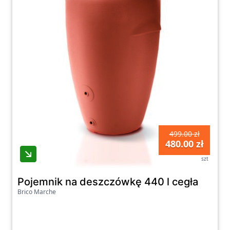
499.00 zł
480.00 zł
szt
Pojemnik na deszczówkę 440 l cegła
Brico Marche