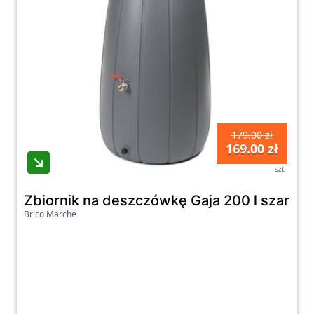
179.00 zł
169.00 zł
szt
Zbiornik na deszczówkę Gaja 200 l szary
Brico Marche