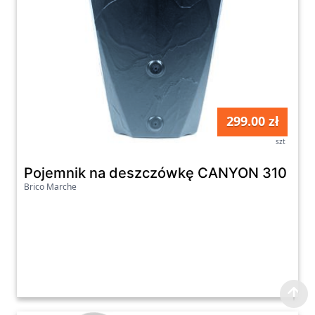
299.00 zł
szt
Pojemnik na deszczówkę CANYON 310 l an
Brico Marche