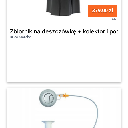
379.00 zł
szt
Zbiornik na deszczówkę + kolektor i podsta
Brico Marche