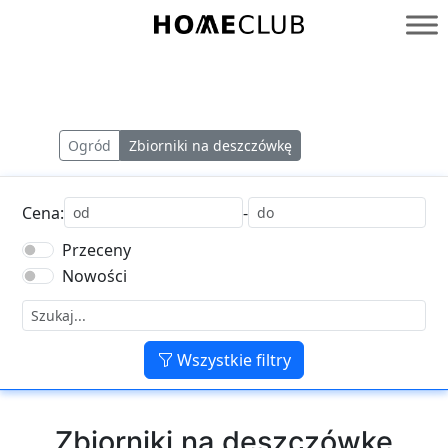
Przejdź
do
Homeclub
treści
Ogród
Zbiorniki na deszczówkę
Cena:
-
Przeceny
Nowości
Wszystkie filtry
Zbiorniki na deszczówkę