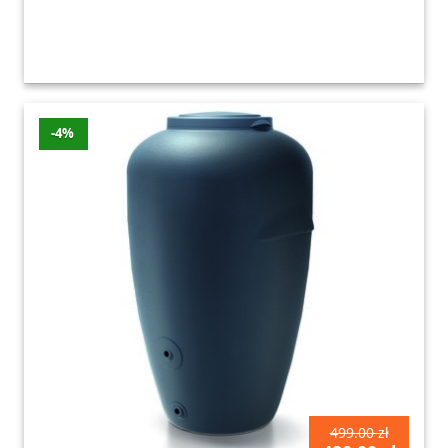
-4%
499.00 zł