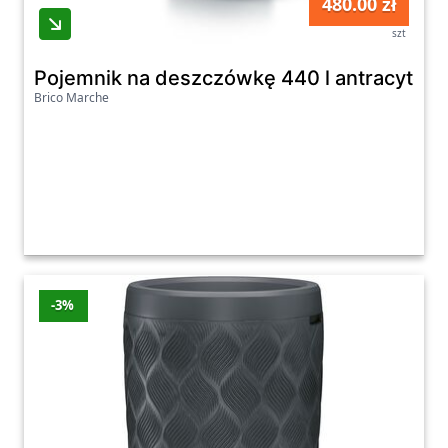
480.00 zł
szt
Pojemnik na deszczówkę 440 l antracytow
Brico Marche
-3%