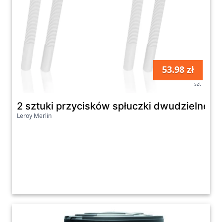
53.98 zł
szt
2 sztuki przycisków spłuczki dwudzielnej -
Leroy Merlin