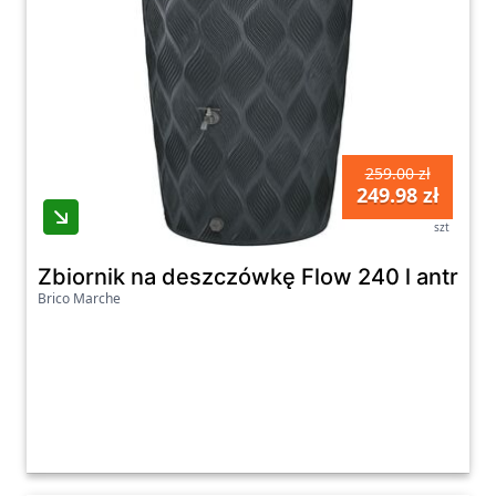
259.00 zł
249.98 zł
szt
Zbiornik na deszczówkę Flow 240 l antracy
Brico Marche