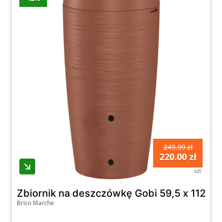
Zapraszamy do zapoznania się z naszą ofertą
zbiorników na deszczówkę i akcesoriami,
które pozwolą Ci w pełni wykorzystać
potencjał wody deszczowej. Oszczędzaj wodę,
dbaj o środowisko i korzystaj z wszystkich
zalet, jakie daje Ci gromadzenie wody
deszczowej. Platforma zakupowa czeka na
Ciebie!
249.99 zł
220.00 zł
szt
Zbiornik na deszczówkę Gobi 59,5 x 112 cm 
Brico Marche