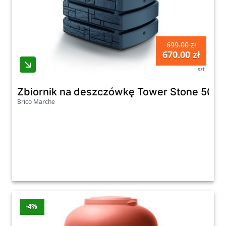
699.00 zł
670.00 zł
szt
Zbiornik na deszczówkę Tower Stone 500 l
Brico Marche
-4%