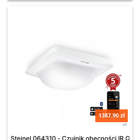
1387.90 zł
szt
Steinel 064310 - Czujnik obecności IR Qua