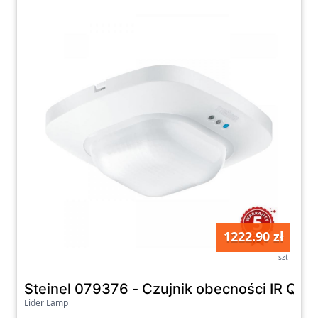
1222.90 zł
szt
Steinel 079376 - Czujnik obecności IR Qua
Lider Lamp