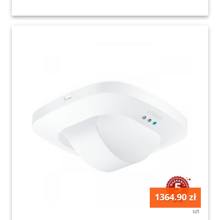
1364.90 zł
szt