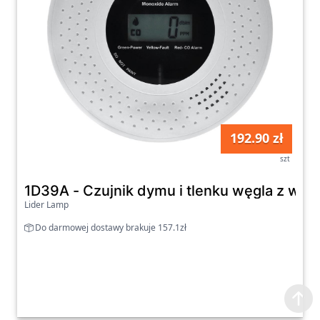
192.90 zł
szt
1D39A - Czujnik dymu i tlenku węgla z wy
Lider Lamp
Do darmowej dostawy brakuje 157.1zł