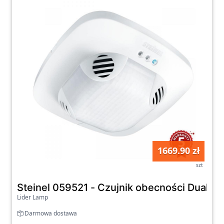
1669.90 zł
szt
Steinel 059521 - Czujnik obecności DualTe
Lider Lamp
Darmowa dostawa