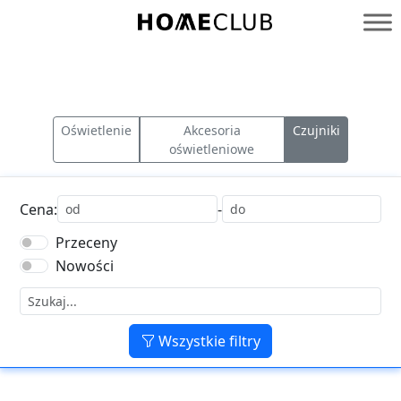
Przejdź
do
Homeclub
treści
Oświetlenie
Akcesoria
Czujniki
oświetleniowe
Cena:
-
Przeceny
Nowości
Wszystkie filtry