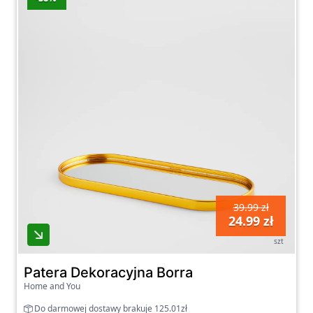
poszukujesz eleganckiej tacki na przyjęcia, czy
designerskiej miski dekoracyjnej do swojego
salonu – na naszej stronie znajdziesz
produkty, które spełnią Twoje oczekiwania.
39.99 zł
24.99 zł
szt
Patera Dekoracyjna Borra
Home and You
Do darmowej dostawy brakuje 125.01zł