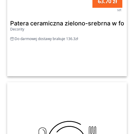
63.70 zł
szt
Patera ceramiczna zielono-srebrna w form
Decority
Do darmowej dostawy brakuje 136.3zł