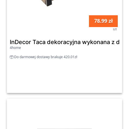
78.99 zł
szt
InDecor Taca dekoracyjna wykonana z drew
4home
Do darmowej dostawy brakuje 420.01zł