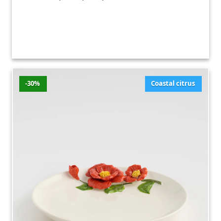
-30%
Coastal citrus