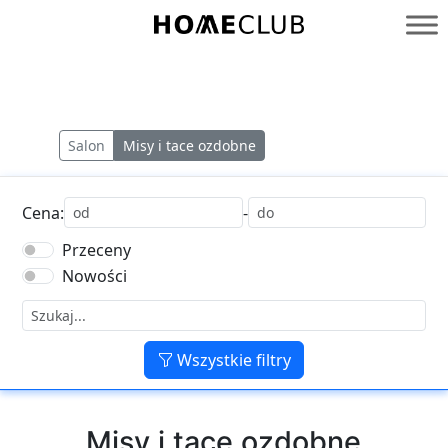
Przejdź
do
Homeclub
treści
Salon
Misy i tace ozdobne
Cena:
-
Przeceny
Nowości
Wszystkie filtry
Misy i tace ozdobne