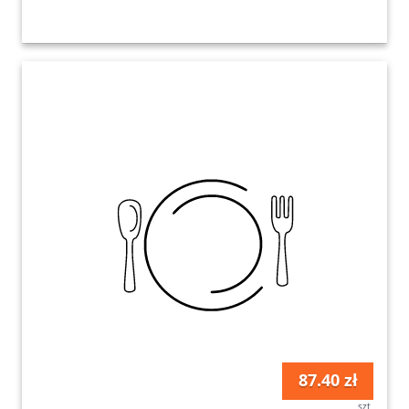
87.40 zł
szt