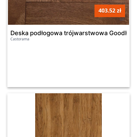
403.52 zł
szt
Deska podłogowa trójwarstwowa GoodHome
Castorama