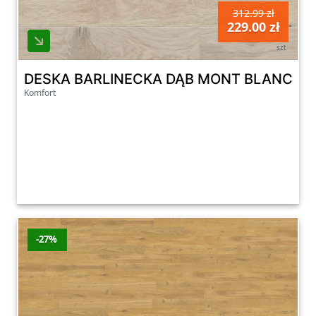
312.99 zł
229.00 zł
szt
DESKA BARLINECKA DĄB MONT BLANC ME
Komfort
-27%