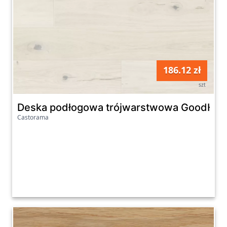
186.12 zł
szt
Deska podłogowa trójwarstwowa GoodHom
Castorama