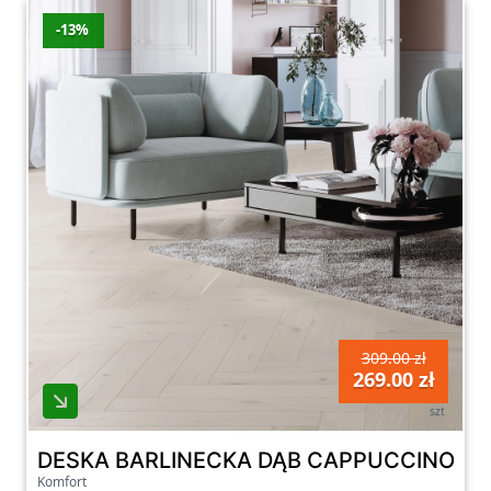
-13%
309.00 zł
269.00 zł
szt
DESKA BARLINECKA DĄB CAPPUCCINO JO
Komfort