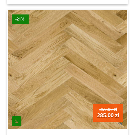
-21%
359.00 zł
285.00 zł
szt