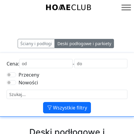
Przejdź
do
Homeclub
treści
Ściany i podłogi
Deski podłogowe i parkiety
Cena:
-
Przeceny
Nowości
Wszystkie filtry
Deski podłogowe i