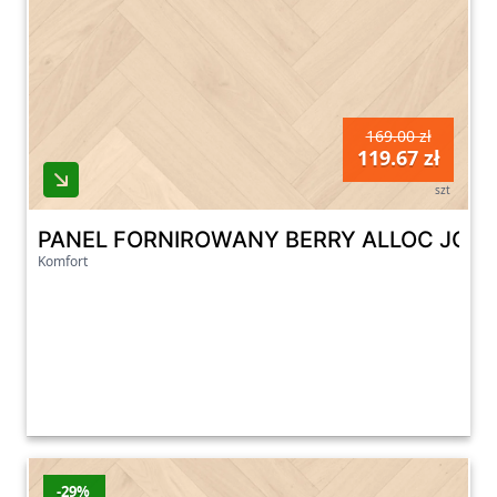
169.00 zł
119.67 zł
szt
PANEL FORNIROWANY BERRY ALLOC JODE
Komfort
-29%