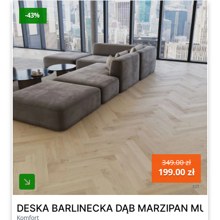
Zapraszamy do zapoznania się z naszą ofertą
-43%
desek podłogowych i parkietów na naszej
platformie zakupowej. Dzięki nim Twój dom
zyska nowy wymiar i stanie się jeszcze
bardziej przytulny i elegancki. Odkryj nasze
produkty i wybierz idealne rozwiązanie dla
siebie, które spełni wszystkie Twoje
oczekiwania.
349.00 zł
199.00 zł
szt
DESKA BARLINECKA DĄB MARZIPAN MUFF
Komfort