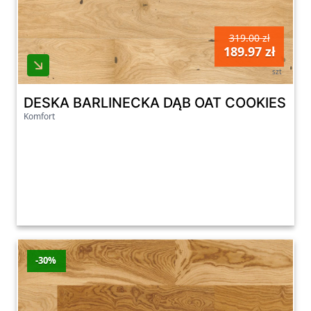
319.00 zł
189.97 zł
szt
DESKA BARLINECKA DĄB OAT COOKIES G
Komfort
-30%