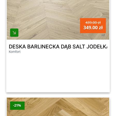
439.00 zł
349.00 zł
szt
DESKA BARLINECKA DĄB SALT JODEŁKA 
Komfort
-21%