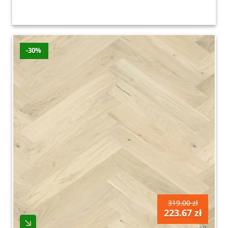
-30%
319.00 zł
223.67 zł
szt