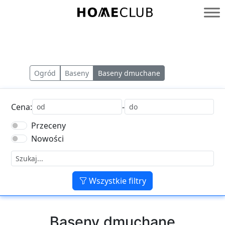
Przejdź
do
Homeclub
treści
Ogród
Baseny
Baseny dmuchane
Cena:
-
Przeceny
Nowości
Wszystkie filtry
Baseny dmuchane