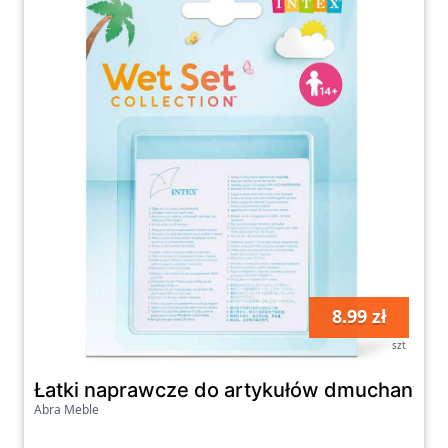
oczekiwania.
Zapraszamy do zapoznania się z naszą
kategorią Baseny dmuchane na naszej
stronie. Znajdziesz tam wszystko, czego
potrzebujesz do stworzenia przyjaznego i
atrakcyjnego miejsca do zabaw i relaksu w
ogrodzie. Dzięki naszej platformie zakupowej
możesz szybko i wygodnie dokonać zakupów,
mając pewność, że oferujemy produkty
wysokiej jakości, które zagwarantują Ci
długotrwałą przyjemność korzystania z
8.99 zł
letniego wypoczynku.
szt
Łatki naprawcze do artykułów dmuchanyc
Abra Meble