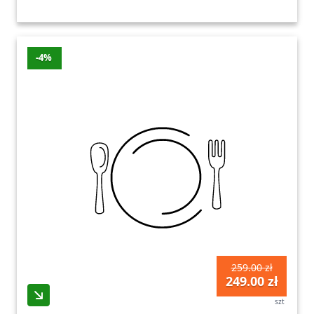
-4%
259.00 zł
249.00 zł
szt