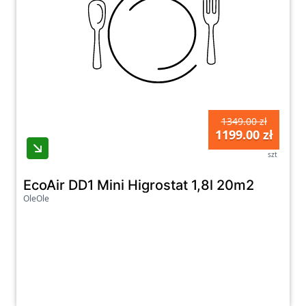
1349.00 zł
1199.00 zł
szt
EcoAir DD1 Mini Higrostat 1,8l 20m2
OleOle