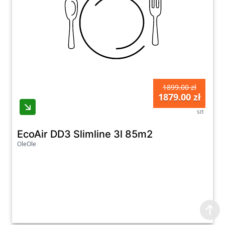
1899.00 zł
1879.00 zł
szt
EcoAir DD3 Slimline 3l 85m2
OleOle