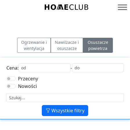
Przejdź
do
Homeclub
treści
Ogrzewanie i
Nawilżacze i
Osuszacze
wentylacja
osuszacze
powietrza
Cena:
-
Przeceny
Nowości
Wszystkie filtry