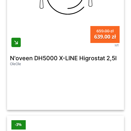
659.00 zł
639.00 zł
szt
N'oveen DH5000 X-LINE Higrostat 2,5l
OleOle
-3%