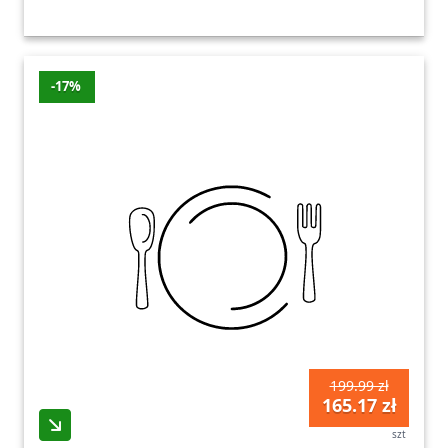
Ostatnia aktualizacja promocji: niedziela,
09.08.2026
Zobacz wszystkie oferty promocyjne poniżej.
-17%
199.99 zł
165.17 zł
szt