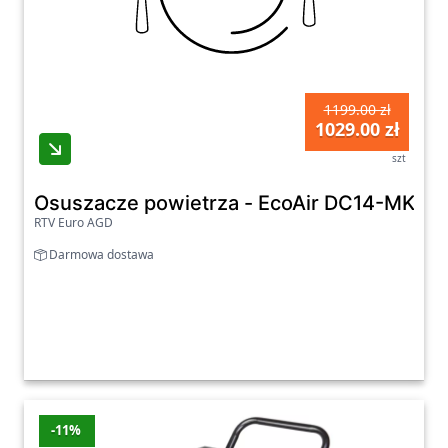
1199.00 zł
1029.00 zł
szt
Osuszacze powietrza - EcoAir DC14-MK2 Hi
RTV Euro AGD
Darmowa dostawa
-11%