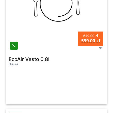
649.00 zł
599.00 zł
szt
EcoAir Vesto 0,8l
OleOle