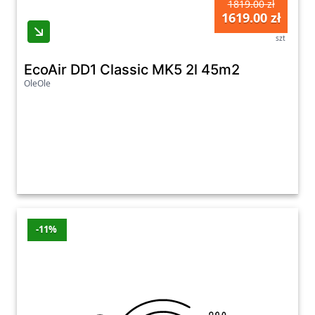
1819.00 zł
1619.00 zł
szt
EcoAir DD1 Classic MK5 2l 45m2
OleOle
-11%