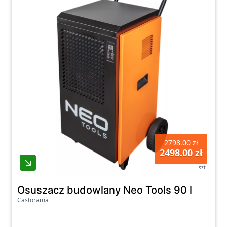
2798.00 zł
2498.00 zł
szt
Osuszacz budowlany Neo Tools 90 l
Castorama