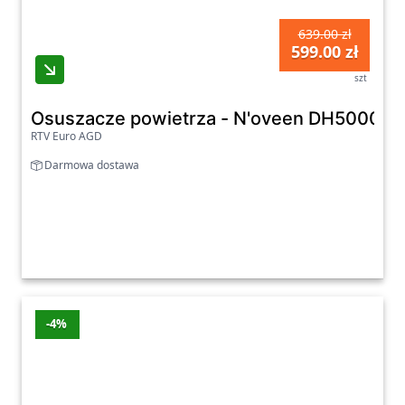
639.00 zł
599.00 zł
szt
Osuszacze powietrza - N'oveen DH5000 X-L
RTV Euro AGD
Darmowa dostawa
-4%