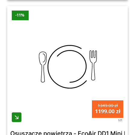
-11%
1349.00 zł
1199.00 zł
szt
Osuszacze powietrza - EcoAir DD1 Mini Hig