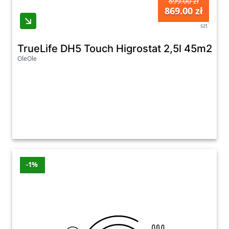
899.00 zł
869.00 zł
szt
TrueLife DH5 Touch Higrostat 2,5l 45m2
OleOle
-1%