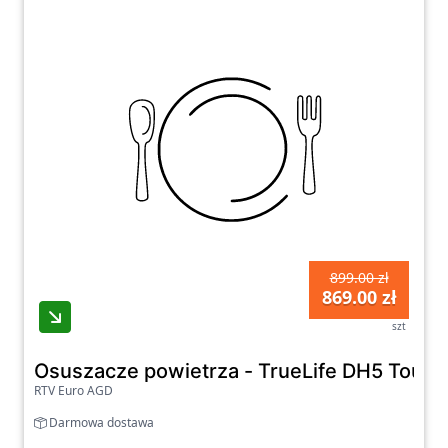
899.00 zł
869.00 zł
szt
Osuszacze powietrza - TrueLife DH5 Touch 
RTV Euro AGD
Darmowa dostawa