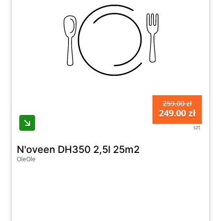
259.00 zł
249.00 zł
szt
N'oveen DH350 2,5l 25m2
OleOle