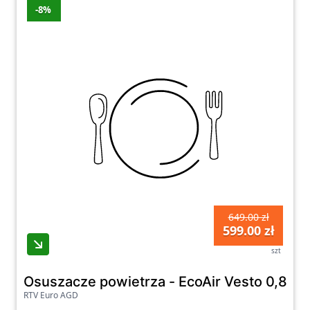
-8%
649.00 zł
599.00 zł
szt
Osuszacze powietrza - EcoAir Vesto 0,8l
RTV Euro AGD