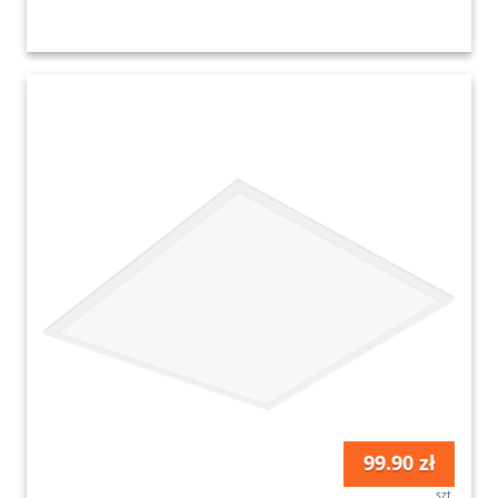
99.90 zł
szt