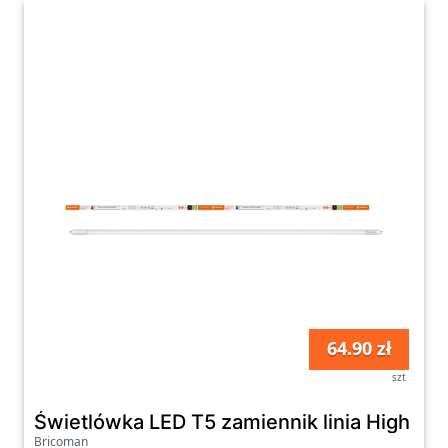
64.90 zł
szt
Świetlówka LED T5 zamiennik linia High Ef
Bricoman