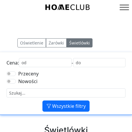
Przejdź
do
Homeclub
treści
Oświetlenie
Żarówki
Świetlówki
Cena:
-
Przeceny
Nowości
Wszystkie filtry
Świetlówki