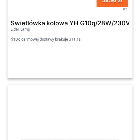
38.90 zł
szt
Świetlówka kołowa YH G10q/28W/230V 650
Lider Lamp
Do darmowej dostawy brakuje 311.1zł