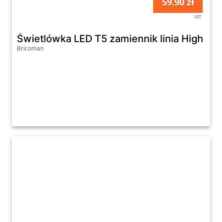
59.90 zł
szt
Świetlówka LED T5 zamiennik linia High Ef
Bricoman