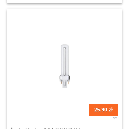
25.90 zł
szt