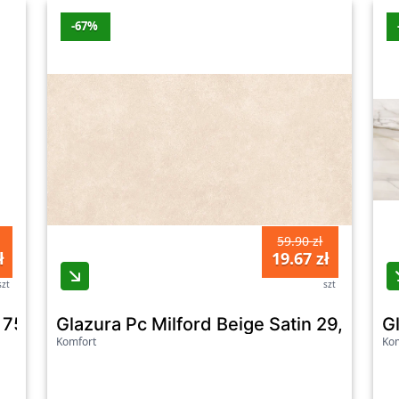
-67%
59.90 zł
ł
19.67 zł
szt
szt
5 gat. I
Glazura Pc Milford Beige Satin 29,8X59,
G
Komfort
Kom