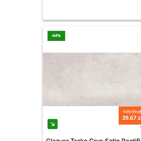
-64%
109.99 z
39.67 z