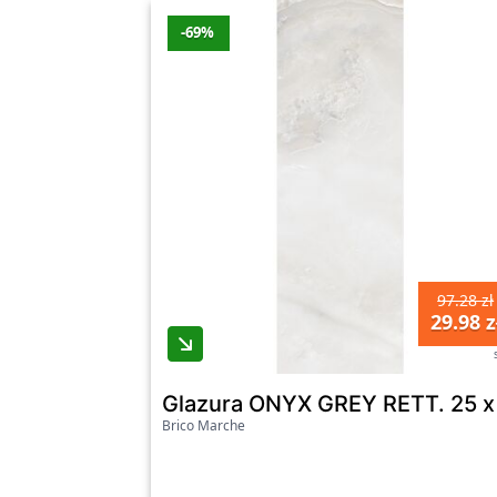
-69%
97.28 zł
29.98 z
Glazura ONYX GREY RETT. 25 x 7
Brico Marche