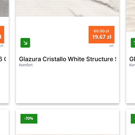
69.90 zł
ł
19.67 zł
szt
szt
Grey Structure Mat Rectified 24X74 Cersanit
Glazura Cristallo White Structure Satin 
G
Komfort
Kom
-70%