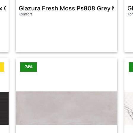
x Colors Structure Micro Mat Rectified 29X89 C
Glazura Fresh Moss Ps808 Grey Micro St
G
Komfort
Kom
ć
-74%