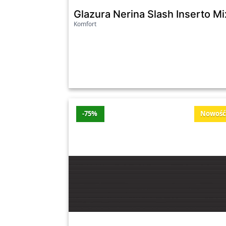
stylu i osobowości.
Glazura Nerina Slash Inserto Mi
Komfort
-75%
Nowoś