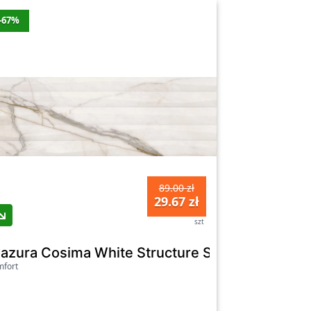
-67%
89.00 zł
29.67 zł
szt
8
lazura Cosima White Structure Satin Rectified
fort