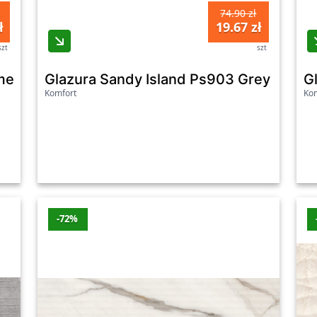
74.90 zł
ł
19.67 zł
szt
szt
l Athracite Structure Satin Rectified 29X89 C
Glazura Sandy Island Ps903 Grey Mat Re
G
Komfort
Kom
-72%