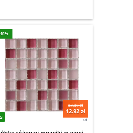
-61%
33.30 zł
12.92 zł
szt