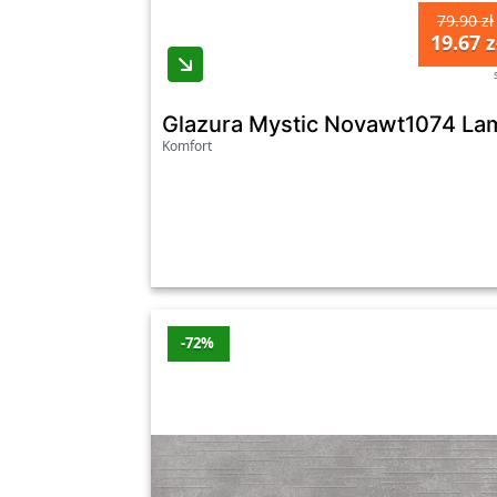
79.90 zł
19.67 z
Glazura Mystic Novawt1074 Lame
Komfort
-72%