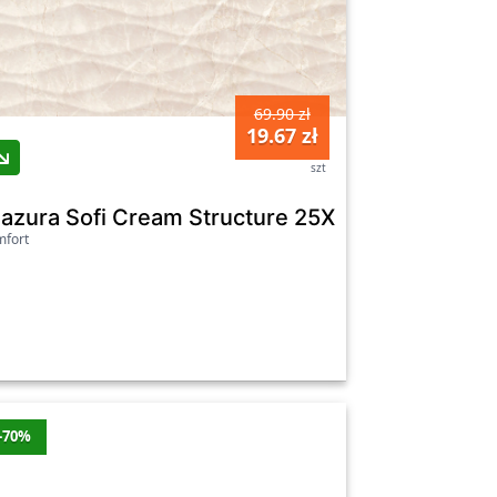
69.90 zł
19.67 zł
szt
Rectified 24X74 Cersanit
lazura Sofi Cream Structure 25X40 Cersanit
fort
-70%