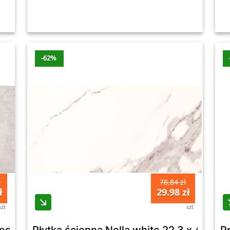
-62%
ł
78.84 zł
ł
29.98 zł
szt
szt