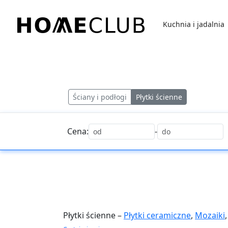
Przejdź
do
Kuchnia i jadalnia
treści
Homeclub
Ściany i podłogi
Płytki ścienne
Cena:
-
Płytki ścienne –
Płytki ceramiczne
,
Mozaiki