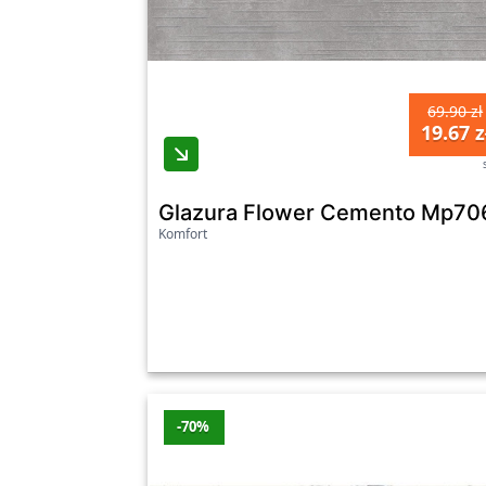
69.90 zł
19.67 z
Glazura Flower Cemento Mp706 
Komfort
-70%