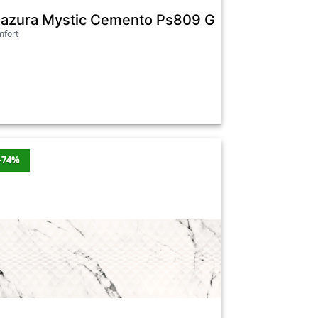
ersanit
ructure Rectified 29,8X59,8 Cersanit
lazura Mystic Cemento Ps809 Grey Mat Structu
fort
-74%