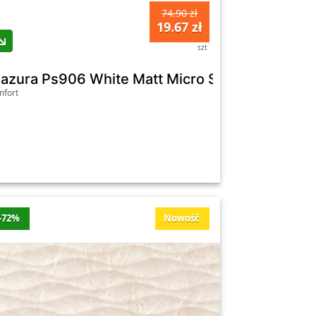
74.90 zł
19.67 zł
szt
ersanit
ctified 29X89 Cersanit
lazura Ps906 White Matt Micro Structure 29X8
fort
-72%
Nowość