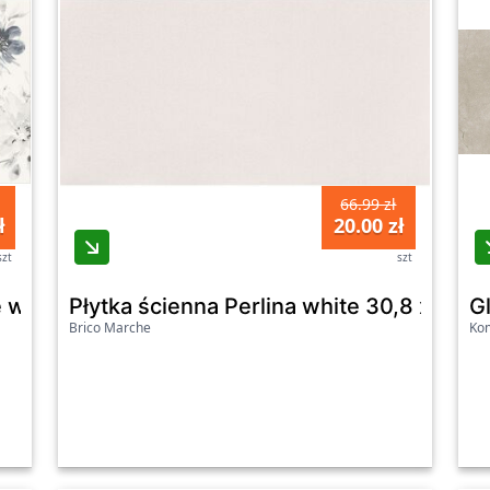
66.99 zł
ł
20.00 zł
szt
szt
 white inserto micro 29,8 x 59,8 cm G1
Płytka ścienna Perlina white 30,8 x 60,8
G
Brico Marche
Kom