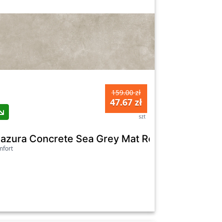
159.00 zł
47.67 zł
szt
 cm Gat.1
lazura Concrete Sea Grey Mat Rectified 39,8X
fort