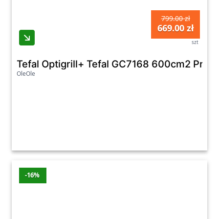
799.00 zł
669.00 zł
szt
Tefal Optigrill+ Tefal GC7168 600cm2 Pro
OleOle
-16%