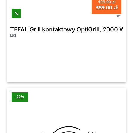
499.00 zł
389.00 zł
szt
TEFAL Grill kontaktowy OptiGrill, 2000 W,
LIdl
-22%