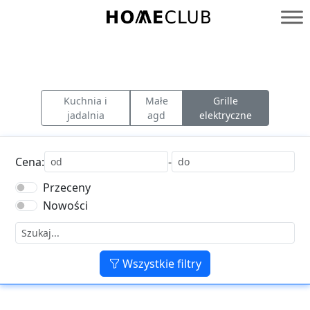
Przejdź
do
Homeclub
treści
Kuchnia i
Małe
Grille
jadalnia
agd
elektryczne
Cena:
-
Przeceny
Nowości
Wszystkie filtry