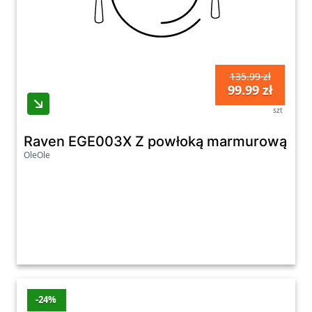
135.99 zł
99.99 zł
szt
Raven EGE003X Z powłoką marmurową Reg
OleOle
-24%