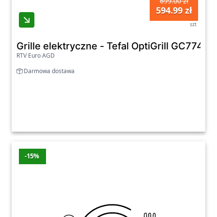
699.00 zł
594.99 zł
szt
Grille elektryczne - Tefal OptiGrill GC7
RTV Euro AGD
Darmowa dostawa
-15%