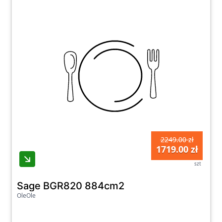
2249.00 zł
1719.00 zł
szt
Sage BGR820 884cm2
OleOle