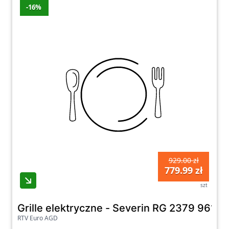
-16%
929.00 zł
779.99 zł
szt
Grille elektryczne - Severin RG 2379 961c
RTV Euro AGD