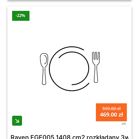
-22%
599.00 zł
469.00 zł
szt
Raven EGE005 1408 cm2 rozkładany 3w1 P