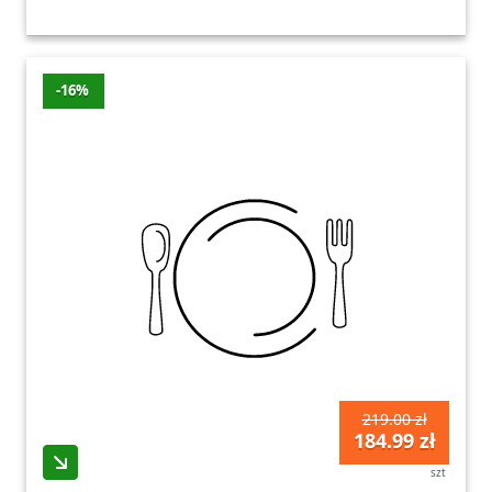
-16%
219.00 zł
184.99 zł
szt