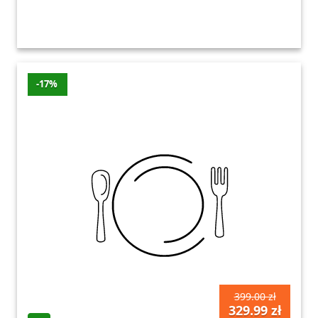
-17%
399.00 zł
329.99 zł