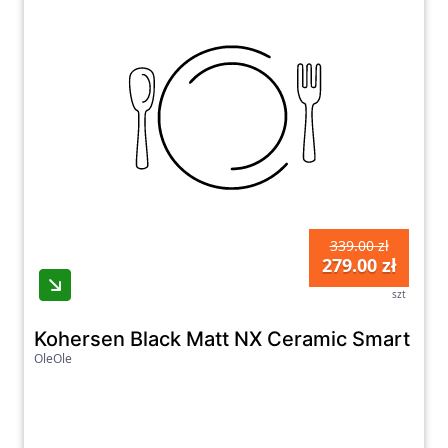
339.00 zł
279.00 zł
szt
Kohersen Black Matt NX Ceramic Smart P
OleOle