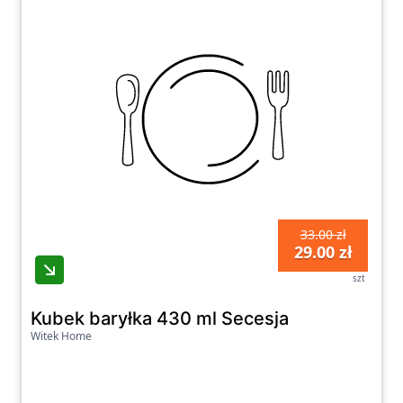
33.00 zł
29.00 zł
szt
Kubek baryłka 430 ml Secesja
Witek Home