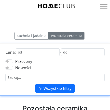
Przejdź
do
Homeclub
treści
Kuchnia i jadalnia
Pozostała ceramika
Cena:
-
Przeceny
Nowości
Wszystkie filtry
Pozostała ceramika