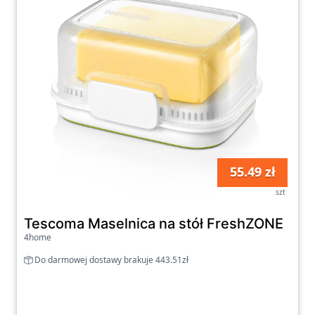
55.49 zł
szt
Tescoma Maselnica na stół FreshZONE
4home
Do darmowej dostawy brakuje 443.51zł