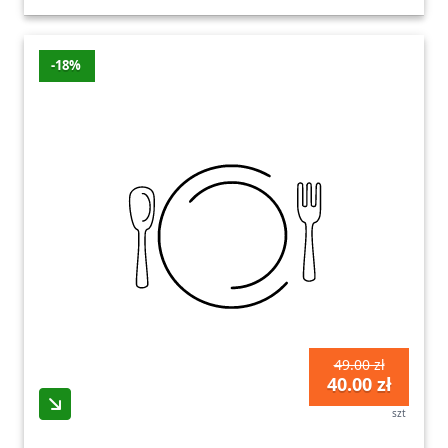
-18%
49.00 zł
40.00 zł
szt