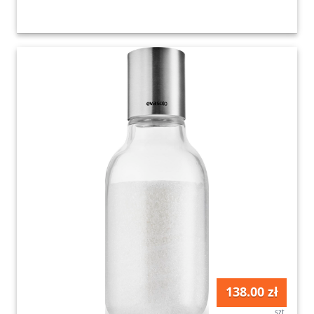
138.00 zł
szt