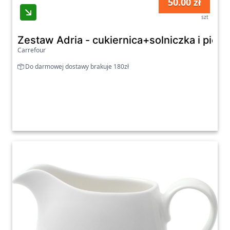
50.00 zł
szt
Zestaw Adria - cukiernica+solniczka i piep
Carrefour
Do darmowej dostawy brakuje 180zł