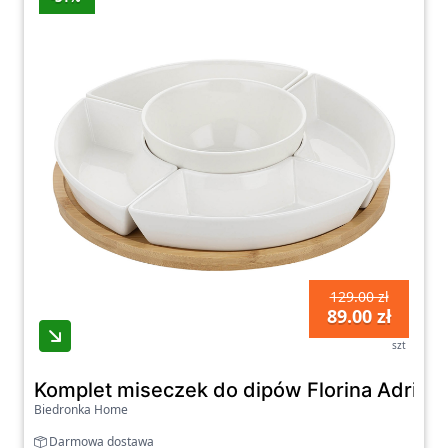
nasza oferta była zróżnicowana i spełniała
oczekiwania nawet najbardziej wymagających
klientów.
Zachęcamy do zapoznania się z naszą
kategorią Pozostała ceramika na naszej
stronie internetowej. Dzięki naszym
produktom, Twoje wnętrze nabierze nowego
charakteru, a Ty będziesz cieszyć się
funkcjonalnością i estetyką codziennie.
Oferujemy atrakcyjne ceny, szybką dostawę
129.00 zł
oraz profesjonalną obsługę klienta. Z nami
89.00 zł
możesz łatwo i wygodnie urządzić swoje
szt
mieszkanie marzeń!
Komplet miseczek do dipów Florina Adria
Biedronka Home
Darmowa dostawa