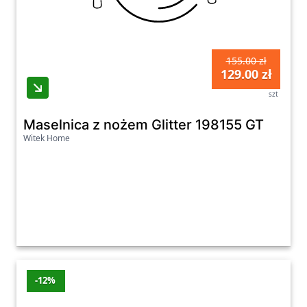
155.00 zł
129.00 zł
szt
Maselnica z nożem Glitter 198155 GT
Witek Home
-12%