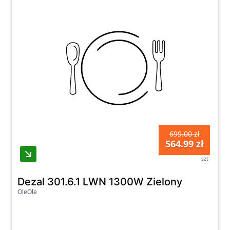
699.00 zł
564.99 zł
szt
Dezal 301.6.1 LWN 1300W Zielony
OleOle