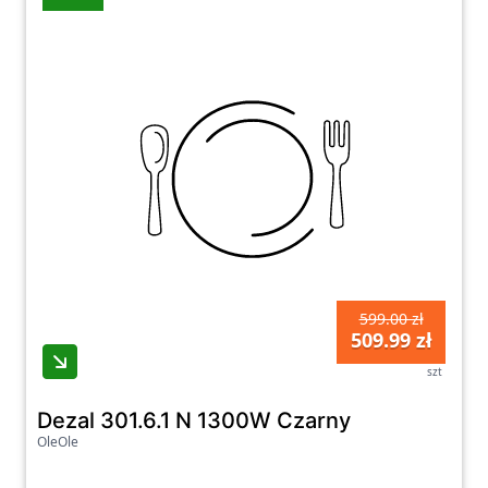
599.00 zł
509.99 zł
szt
Dezal 301.6.1 N 1300W Czarny
OleOle