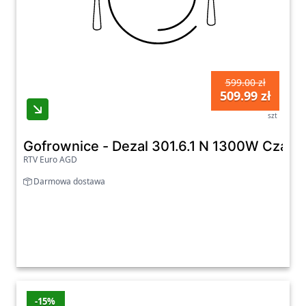
599.00 zł
509.99 zł
szt
Gofrownice - Dezal 301.6.1 N 1300W Czarn
RTV Euro AGD
Darmowa dostawa
-15%