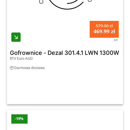
579.00 zł
469.99 zł
szt
Gofrownice - Dezal 301.4.1 LWN 1300W R
RTV Euro AGD
Darmowa dostawa
-19%