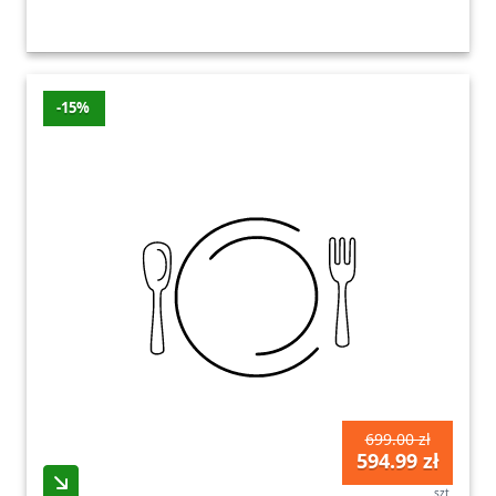
-15%
699.00 zł
594.99 zł
szt