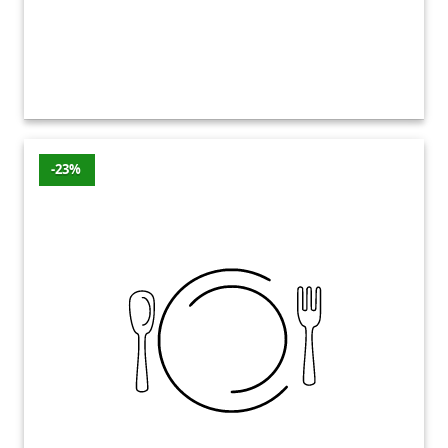
na pewno znajdziesz idealną gofrownicę
dopasowaną do Twoich potrzeb i preferencji.
Zapraszamy do zapoznania się z naszą
kategorią Gofrownice na naszej platformie
zakupowej. Dzięki naszej szerokiej ofercie
będziesz mógł znaleźć idealny sprzęt do
-23%
pieczenia gofrów, który sprawi, że domowe
wypieki staną się prawdziwą przyjemnością.
Oferujemy produkty w atrakcyjnych cenach,
które sprostają oczekiwaniom nawet
najbardziej wymagających klientów.
Gofrownice – najnowsze
promocje
Promocje z ostatnich 7 dni
Wartość