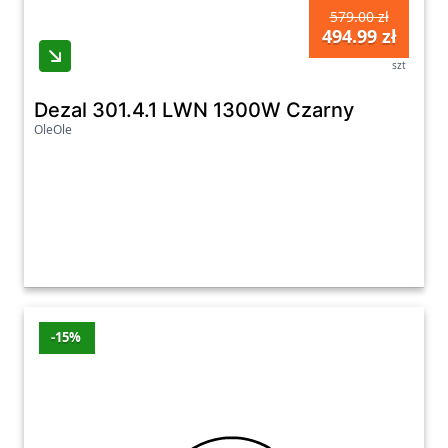
579.00 zł
494.99 zł
szt
Dezal 301.4.1 LWN 1300W Czarny
OleOle
-15%