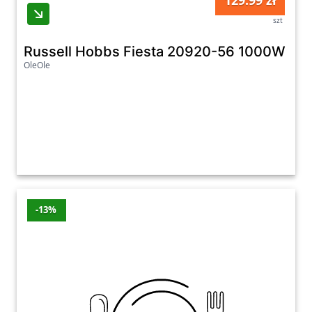
129.99 zł
szt
Russell Hobbs Fiesta 20920-56 1000W Reg
OleOle
-13%