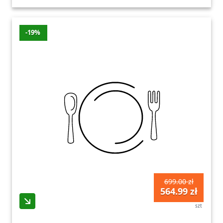
temperatury
Philips
Oleole
-1%
-1 zł
129 
-19%
Series
Gofrownice
Rtv-
Philips
euro-
-1%
-1 zł
129 
Series
agd
Ostatnia aktualizacja promocji: wtorek,
04.08.2026
Zobacz wszystkie oferty promocyjne poniżej.
699.00 zł
564.99 zł
szt