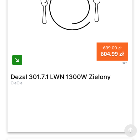
699.00 zł
604.99 zł
szt
Dezal 301.7.1 LWN 1300W Zielony
OleOle