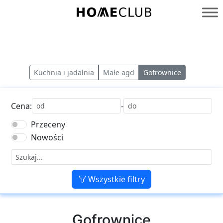
Przejdź
do
Homeclub
treści
Kuchnia i jadalnia
Małe agd
Gofrownice
Cena:
-
Przeceny
Nowości
Wszystkie filtry
Gofrownice