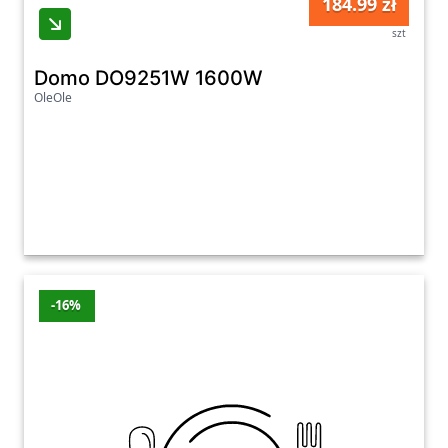
184.99 zł
szt
Domo DO9251W 1600W
OleOle
-16%