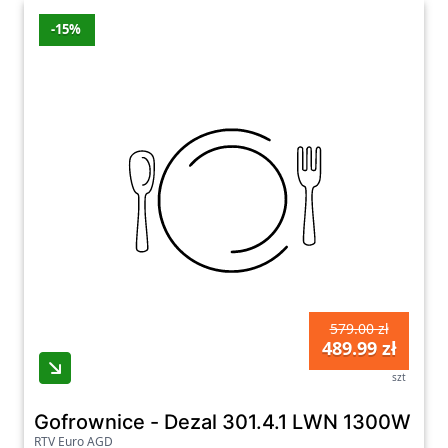
-15%
579.00 zł
489.99 zł
szt
Gofrownice - Dezal 301.4.1 LWN 1300W Zie
RTV Euro AGD