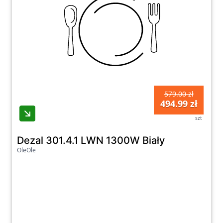
579.00 zł
494.99 zł
szt
Dezal 301.4.1 LWN 1300W Biały
OleOle