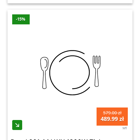
-15%
579.00 zł
489.99 zł
szt