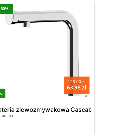
-60%
158.00 zł
63.98 zł
szt
e&Lewis Blencoe
ateria zlewozmywakowa Cascabel metalowa
storama