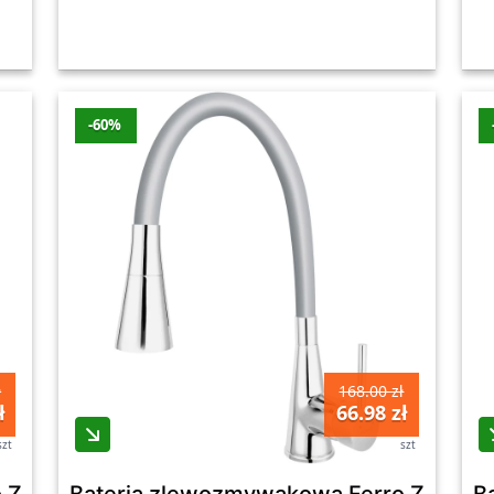
-60%
ł
168.00 zł
ł
66.98 zł
szt
szt