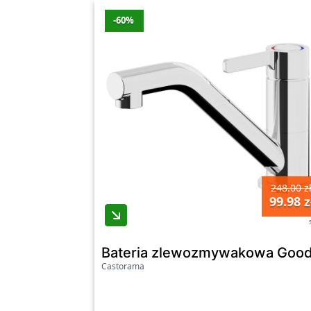
-60%
248.00 z
99.98 z
Bateria zlewozmywakowa Goo
Castorama