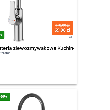
1274.24
-125 zł
Nie
zł
178.00 zł
69.98 zł
szt
ateria zlewozmywakowa Kuchinox Alanis wyle
storama
-60%