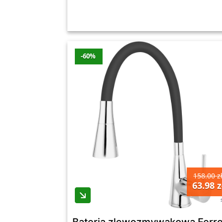
-60%
158.00 z
63.98 z