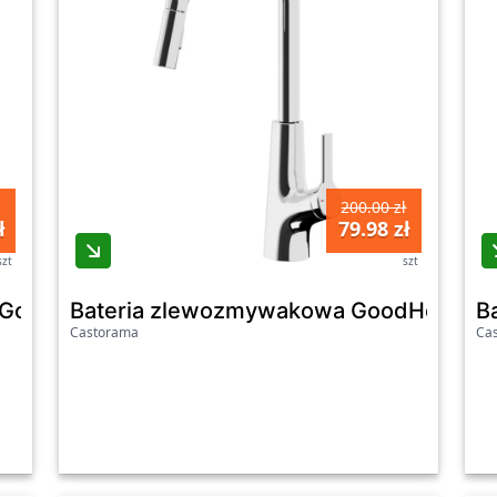
200.00 zł
ł
79.98 zł
szt
szt
j GoodHome 3 w 1 chrom
Bateria zlewozmywakowa GoodHome Gu
B
Castorama
Ca