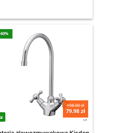
-60%
198.00 zł
79.98 zł
szt