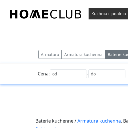
Przejdź
do
Kuchnia i jadalnia
treści
Homeclub
Armatura
Armatura kuchenna
Baterie k
Cena:
-
Baterie kuchenne /
Armatura kuchenna
. B