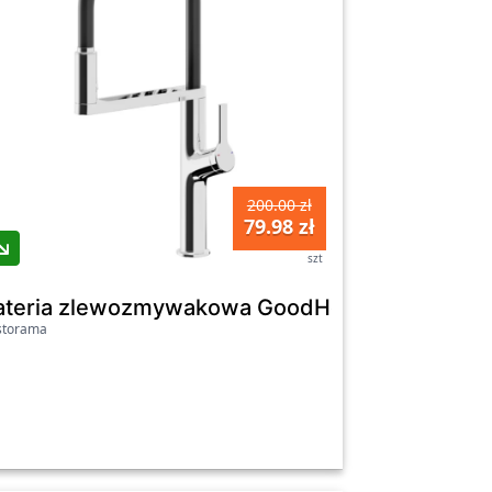
200.00 zł
79.98 zł
szt
ntur Sensor z wyciąganą wylewką
ateria zlewozmywakowa GoodHome Horopito 
storama