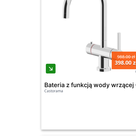
988.00 zł
398.00 z
Bateria z funkcją wody wrzące
Castorama