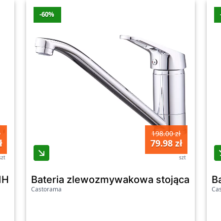
-60%
ł
198.00 zł
ł
79.98 zł
szt
szt
dHome Kawa chrom
Bateria zlewozmywakowa stojąca Cook
B
Castorama
Ca