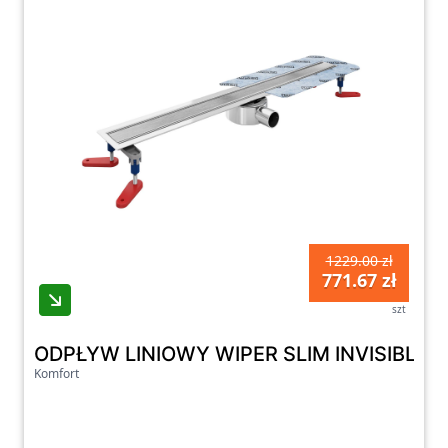
1229.00 zł
771.67 zł
szt
ODPŁYW LINIOWY WIPER SLIM INVISIBLE S
Komfort