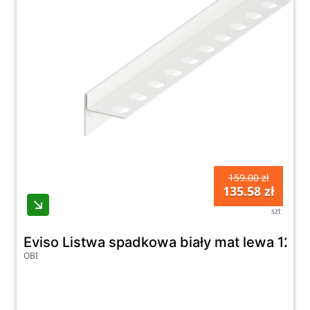
159.00 zł
135.58 zł
szt
Eviso Listwa spadkowa biały mat lewa 120
OBI