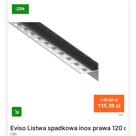
-23%
149.00 zł
115.39 zł
szt
Eviso Listwa spadkowa inox prawa 120 cm
OBI