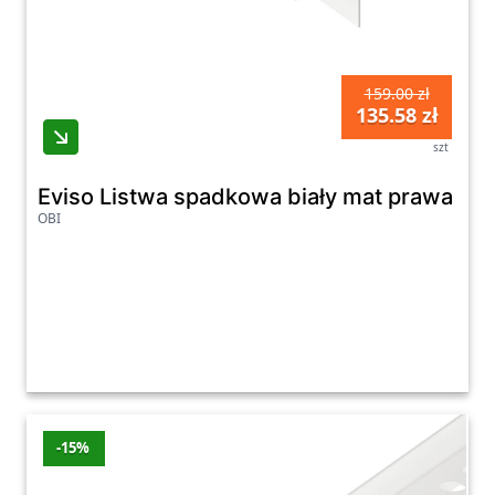
159.00 zł
135.58 zł
szt
Eviso Listwa spadkowa biały mat prawa 12
OBI
-15%