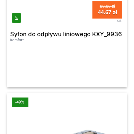
89.00 zł
44.67 zł
szt
Syfon do odpływu liniowego KXY_9936
Komfort
-49%