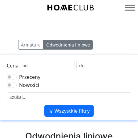
Przejdź
do
Homeclub
treści
Armatura
Odwodnienia liniowe
Cena:
-
Przeceny
Nowości
Wszystkie filtry
Odwodnienia liniowe