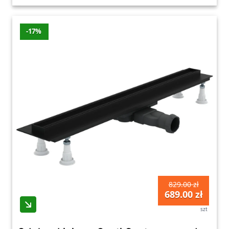
-17%
829.00 zł
689.00 zł
szt