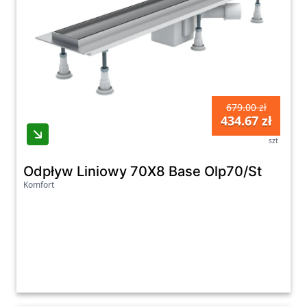
679.00 zł
434.67 zł
szt
Odpływ Liniowy 70X8 Base Olp70/St
Komfort