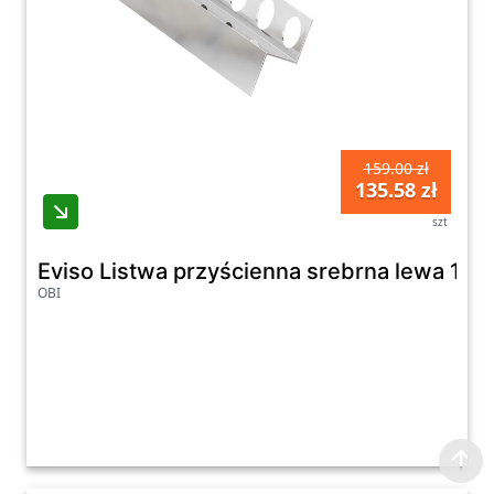
159.00 zł
135.58 zł
szt
Eviso Listwa przyścienna srebrna lewa 120
OBI