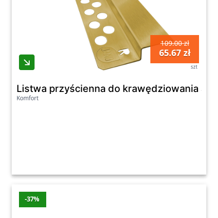
109.00 zł
65.67 zł
szt
Listwa przyścienna do krawędziowania Ja
Komfort
-37%