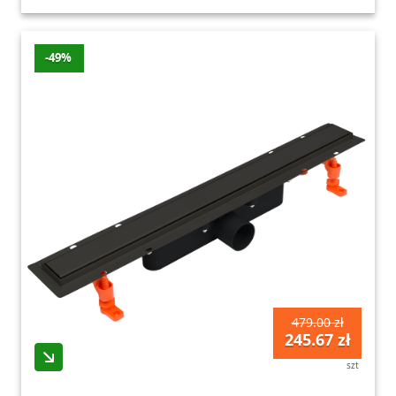
-49%
479.00 zł
245.67 zł
szt