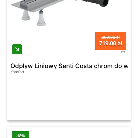
889.00 zł
719.00 zł
szt
Odpływ Liniowy Senti Costa chrom do wyk
Komfort
-18%