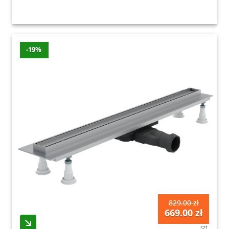
-19%
829.00 zł
669.00 zł
szt