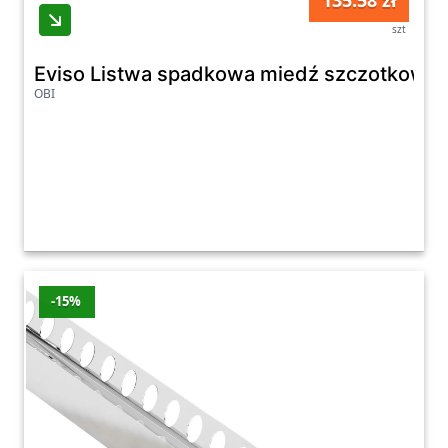
135.58 zł
szt
Eviso Listwa spadkowa miedź szczotkowa
OBI
-15%