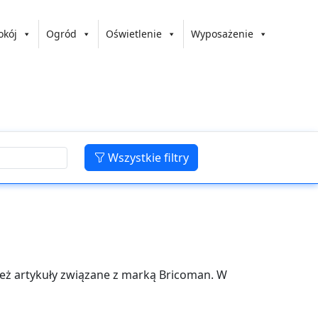
okój
Ogród
Oświetlenie
Wyposażenie
Wszystkie filtry
ież artykuły związane z marką Bricoman. W
ieszkania, ale także do pielęgnacji ogrodu
rzędzia do prac domowych oraz artykuły