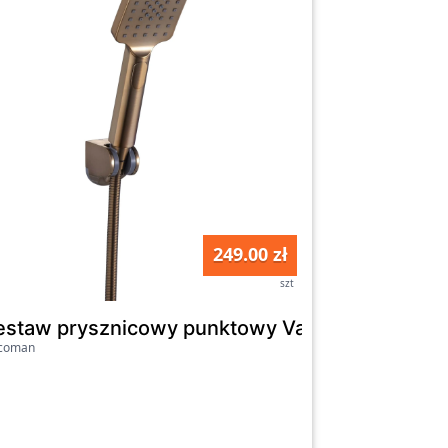
249.00 zł
szt
tatyczną Hansgrohe Blend 26089000
estaw prysznicowy punktowy Valvex Loft mied
icoman