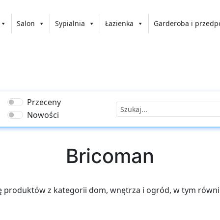
Salon
Sypialnia
Łazienka
Garderoba i przedp
Przeceny
Nowości
Bricoman
tę produktów z kategorii dom, wnętrza i ogród, w tym równ
stko, czego potrzebujesz do nie tylko urządzenia swojego m
iej jakości produkty do remontu i wykończenia wnętrz, na