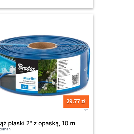
29.77 zł
szt
p.1,52m2 wodoodporny
ąż płaski 2" z opaską, 10 m
icoman