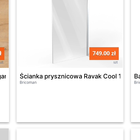
ł
749.00 zł
szt
szt
gan kl.32 4mm op.1,757m2 wodoodporny
Ścianka prysznicowa Ravak Cool 100 x 
B
Bricoman
Br