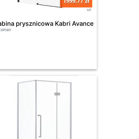
1999.77 zł
szt
wa 100x80 cm
abina prysznicowa Kabri Avance Black lewa 11
icoman