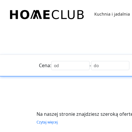
Przejdź
do
Kuchnia i jadalnia
treści
Homeclub
Cena:
-
Na naszej stronie znajdziesz szeroką ofer
naszej dedykowanej sekcji znajdziesz wszy
Czytaj więcej
i otoczenia domu. Bricoman oferuje wysok