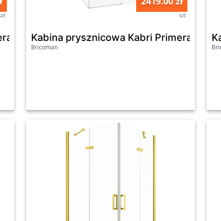
ł
2419.00 zł
szt
szt
mera prawa 80x100 cm
Kabina prysznicowa Kabri Primera pra
K
Bricoman
Br