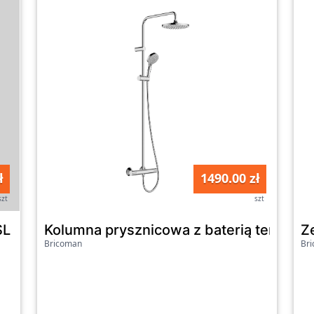
ł
1490.00 zł
szt
szt
SL SQ 300x300 antracyt
Kolumna prysznicowa z baterią termos
Z
Bricoman
Br