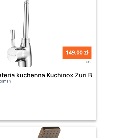
149.00 zł
szt
195 cm chrom
ateria kuchenna Kuchinox Zuri B27_061D
icoman