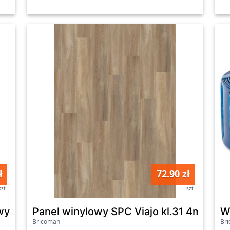
ł
72.90 zł
szt
szt
y Deante Arnika - Cejlo NTT_N9QP
Panel winylowy SPC Viajo kl.31 4mm o
W
Bricoman
Br