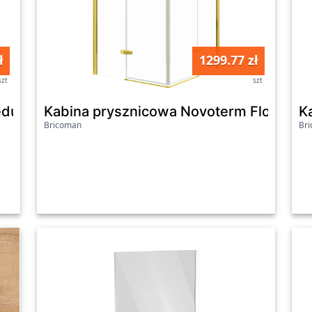
ł
1299.77 zł
szt
szt
eduta 80 cm czarna
Kabina prysznicowa Novoterm Flow 90 
K
Bricoman
Br