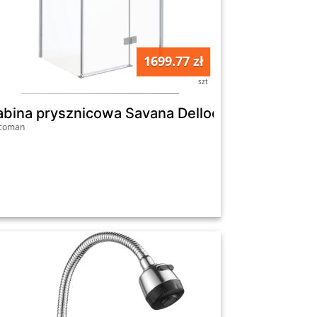
1699.77 zł
szt
gold
abina prysznicowa Savana Delloo Y9003C-12/
icoman