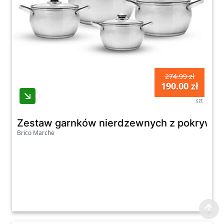
274.99 zł
190.00 zł
szt
Zestaw garnków nierdzewnych z pokrywkami Mi
Brico Marche