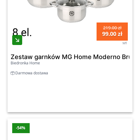
ciepła wewnątrz garnka. Rozwiązanie to
pozwala na znacznie szybszą obróbkę cieplną
i oszczędność energii.
219.00 zł
99.00 zł
Garnki – najnowsze promocje
szt
Promocje z ostatnich 7 dni
Zestaw garnków MG Home Moderno Brushed
Biedronka Home
Wartość
Produkt
Sklep
Przecena
Cen
zniżki
Darmowa dostawa
Tefal
Ingenio
Emotion
Indukcja
Oleole
-30%
-230 zł
549 z
Stal
nierdzewna
-54%
elementów