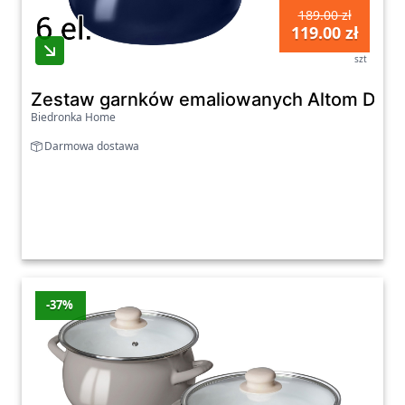
189.00 zł
119.00 zł
szt
Zestaw garnków emaliowanych Altom Desi
Biedronka Home
Darmowa dostawa
-37%