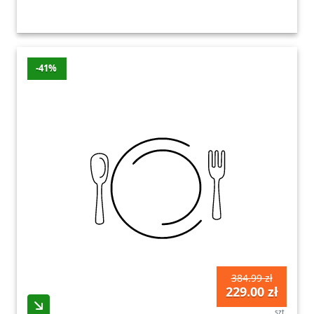
-41%
384.99 zł
229.00 zł
szt