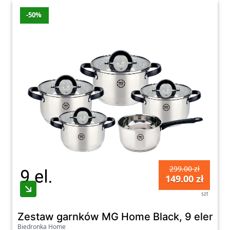
-50%
299.00 zł
149.00 zł
szt
Zestaw garnków MG Home Black, 9 element
Biedronka Home