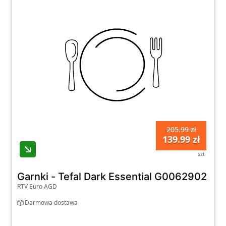
205.99 zł
139.99 zł
szt
Garnki - Tefal Dark Essential G0062902 Ind
RTV Euro AGD
Darmowa dostawa