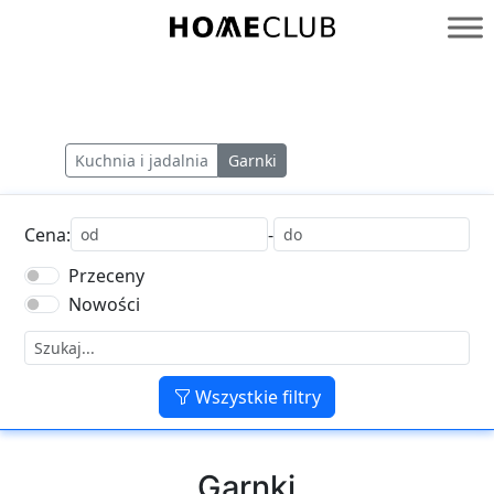
Przejdź
do
Homeclub
treści
Kuchnia i jadalnia
Garnki
Cena:
-
Przeceny
Nowości
Wszystkie filtry
Garnki