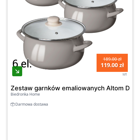
189.00 zł
119.00 zł
szt
Zestaw garnków emaliowanych Altom Desi
Biedronka Home
Darmowa dostawa