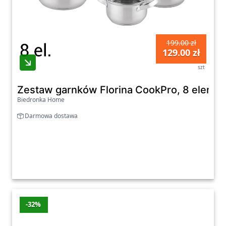
199.00 zł
129.00 zł
szt
Zestaw garnków Florina CookPro, 8 elemen
Biedronka Home
Darmowa dostawa
-32%