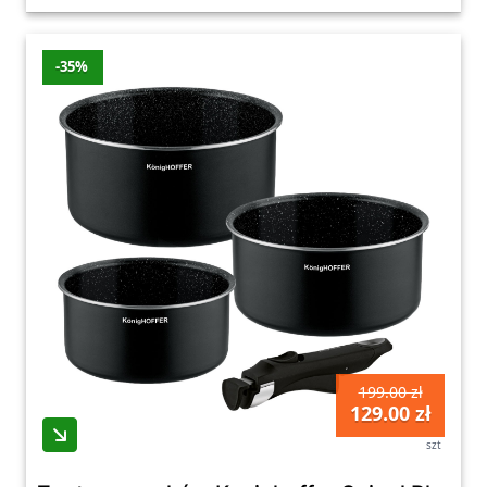
-35%
199.00 zł
129.00 zł
szt