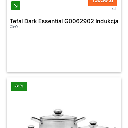
139.99 zł
szt
Tefal Dark Essential G0062902 Indukcja Al
OleOle
-31%