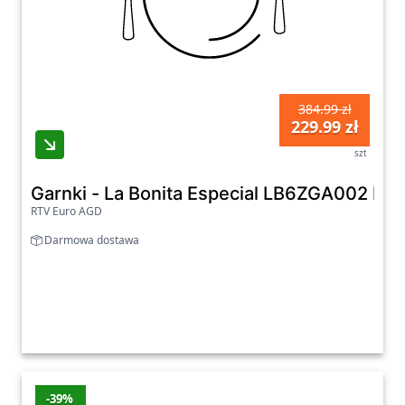
384.99 zł
229.99 zł
szt
Garnki - La Bonita Especial LB6ZGA002 In
RTV Euro AGD
Darmowa dostawa
-39%