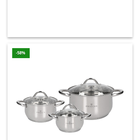
skrócenie czasu niezbędnego do
przygotowywania ulubionych dań.
Poza tym garnki aluminiowe pokryte
specjalną powłoką, na przykład teflonową,
ceramiczną czy tytanową, skutecznie
zabezpieczają przed przywieraniem jedzenia
-58%
do ich powierzchni. Do ich atutów zaliczyć
można także dużą odporność na uszkodzenia
mechaniczne. Jako że garnki aluminiowe są
lekkie, ich przenoszenie z miejsca na miejsce
nie sprawia żadnych problemów.
I wreszcie najważniejsze – garnki aluminiowe
są tanie. Jeśli przy zakupie kierujemy się ceną,
chcemy kupić garnki dobre, solidne i tanie to
warto wybrać garnki aluminiowe.