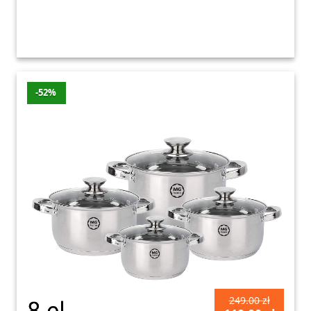
Ballarini
Bellamonte
Oleole
-6%
-40 zł
659 z
Indukcja
Żeliwo
-52%
Zwilling
Pure
1679
Indukcja
Oleole
-3%
-40 zł
zł
Ceramika
elementów
Garnki
Zwilling
Rtv-
Pure
1679
euro-
-3%
-40 zł
Indukcja
zł
agd
Ceramika
elementów
249.00 zł