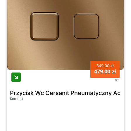
549.00 zł
479.00 zł
szt
Przycisk Wc Cersanit Pneumatyczny Acce
Komfort