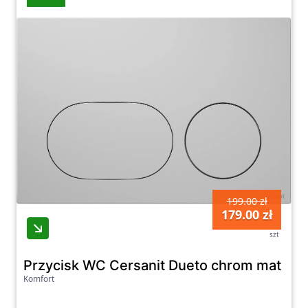
199.00 zł
179.00 zł
szt
Przycisk WC Cersanit Dueto chrom mat K
Komfort