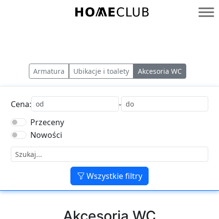
Przejdź
do
Homeclub
treści
Armatura
Ubikacje i toalety
Akcesoria WC
Cena:
-
Przeceny
Nowości
Wszystkie filtry
Akcesoria WC