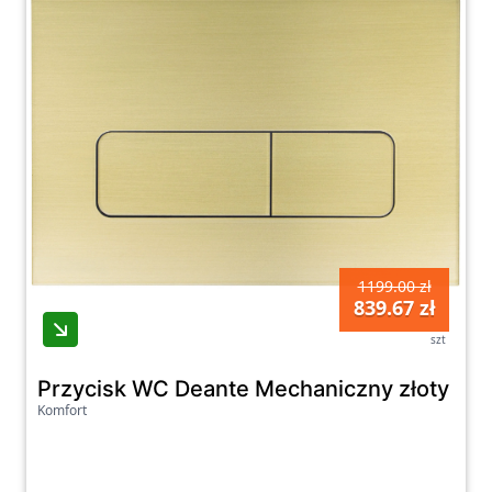
1199.00 zł
839.67 zł
szt
Przycisk WC Deante Mechaniczny złoty s
Komfort