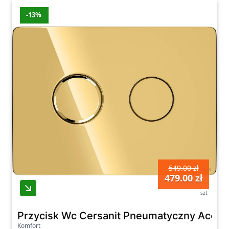
-13%
549.00 zł
479.00 zł
szt
Przycisk Wc Cersanit Pneumatyczny Accent
Komfort