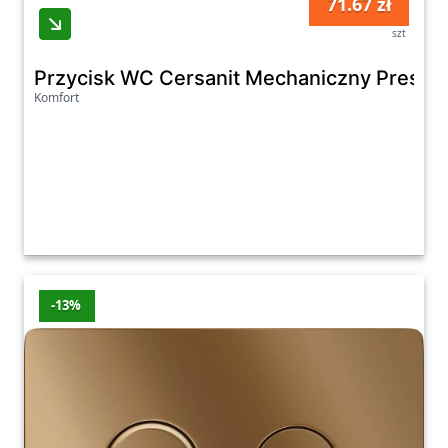
71.67 zł
szt
Przycisk WC Cersanit Mechaniczny Presto I
Komfort
-13%