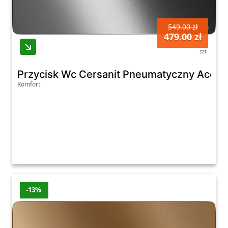
549.00 zł
479.00 zł
szt
Przycisk Wc Cersanit Pneumatyczny Acce
Komfort
-13%