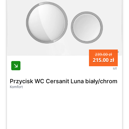
239.00 zł
215.00 zł
szt
Przycisk WC Cersanit Luna biały/chrom po
Komfort