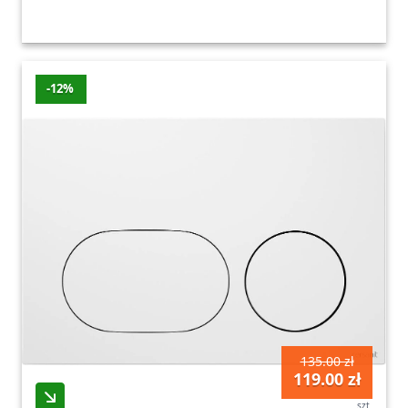
-12%
135.00 zł
119.00 zł
szt