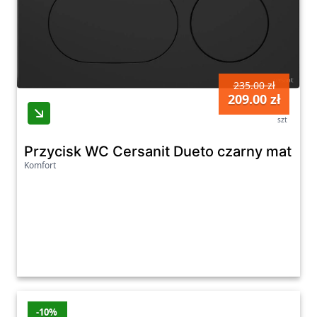
235.00 zł
209.00 zł
szt
Przycisk WC Cersanit Dueto czarny mat K
Komfort
-10%