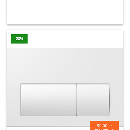
-28%
99.00 zł