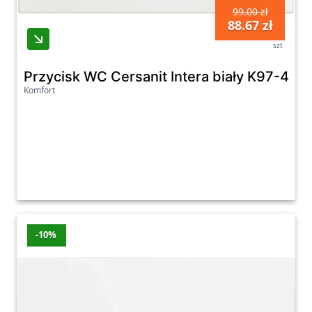
99.00 zł
88.67 zł
szt
Przycisk WC Cersanit Intera biały K97-437
Komfort
-10%