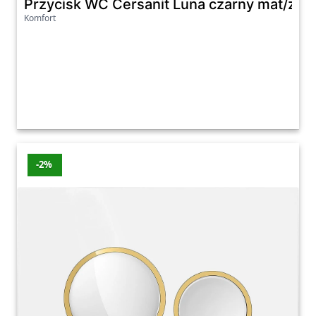
Przycisk WC Cersanit Luna czarny mat/zło
Komfort
-2%