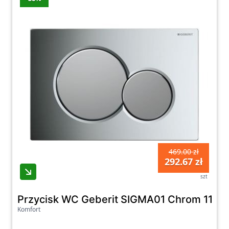
Zachęcamy do zapoznania się z naszą ofertą
akcesoriów WC oraz do dokonania zakupów
na naszej stronie. Dzięki nim możesz zadbać
o odpowiednie wyposażenie swojej łazienki,
które zapewni Ci komfort oraz
funkcjonalność na co dzień. Oferujemy tylko
sprawdzone produkty od renomowanych
producentów, które spełnią oczekiwania
nawet najbardziej wymagających klientów.
469.00 zł
292.67 zł
szt
Przycisk WC Geberit SIGMA01 Chrom 115
Komfort