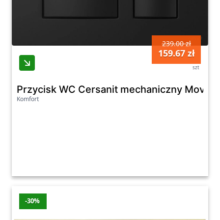
239.00 zł
159.67 zł
szt
Przycisk WC Cersanit mechaniczny Movi II 
Komfort
-30%