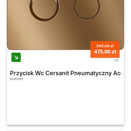
549.00 zł
475.00 zł
szt
Przycisk Wc Cersanit Pneumatyczny Accen
Komfort