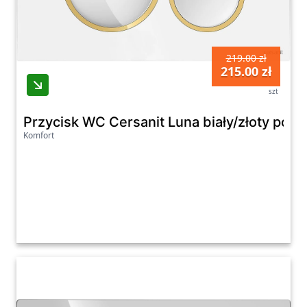
219.00 zł
215.00 zł
szt
Przycisk WC Cersanit Luna biały/złoty poł
Komfort