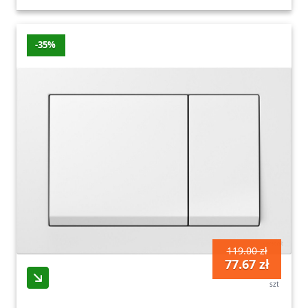
-35%
119.00 zł
77.67 zł
szt