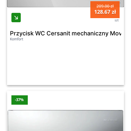
209.00 zł
128.67 zł
szt
Przycisk WC Cersanit mechaniczny Movi II
Komfort
-37%