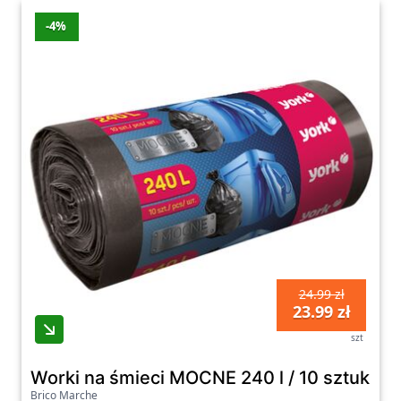
-4%
24.99 zł
23.99 zł
szt
Worki na śmieci MOCNE 240 l / 10 sztuk
Brico Marche