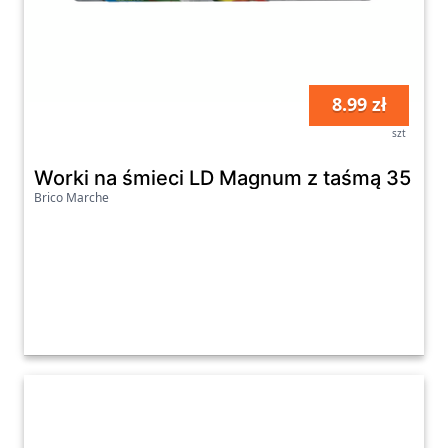
8.99 zł
szt
Worki na śmieci LD Magnum z taśmą 35 l 1
Brico Marche