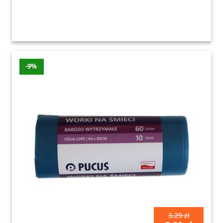
-9%
3.29 zł