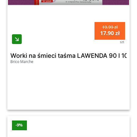
19.99 zł
17.90 zł
szt
Worki na śmieci taśma LAWENDA 90 l 10 sz
Brico Marche
-9%