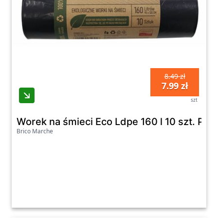
8.49 zł
7.99 zł
szt
Worek na śmieci Eco Ldpe 160 l 10 szt. Puc
Brico Marche