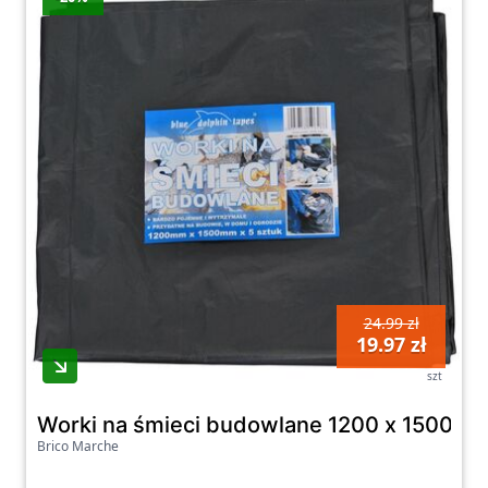
Wybierz odpowiednie worki dla siebie i ciesz
się porządkiem bez zbędnego bałaganu.
24.99 zł
19.97 zł
szt
Worki na śmieci budowlane 1200 x 1500 m
Brico Marche