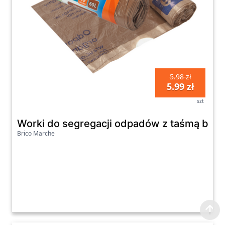
5.98 zł
5.99 zł
szt
Worki do segregacji odpadów z taśmą biod
Brico Marche