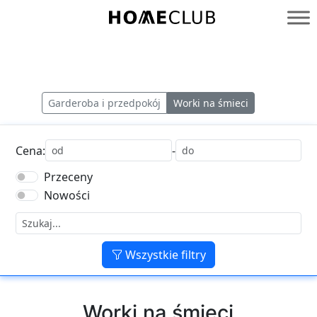
Przejdź
do
Homeclub
treści
Garderoba i przedpokój
Worki na śmieci
Cena:
-
Przeceny
Nowości
Wszystkie filtry
Worki na śmieci