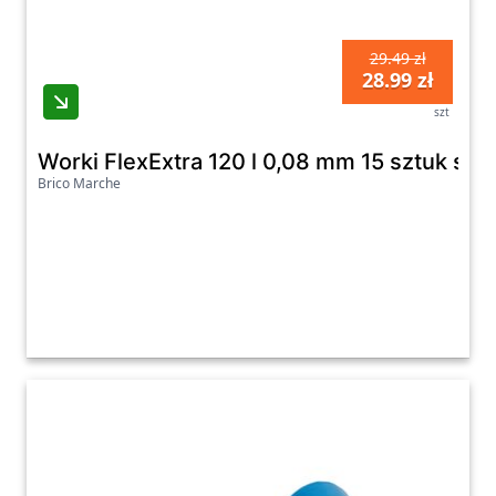
29.49 zł
28.99 zł
szt
Worki FlexExtra 120 l 0,08 mm 15 sztuk sza
Brico Marche