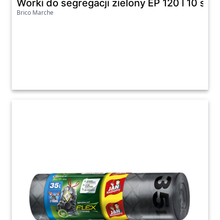
Worki do segregacji zielony EP 120 l 10 sz
Brico Marche