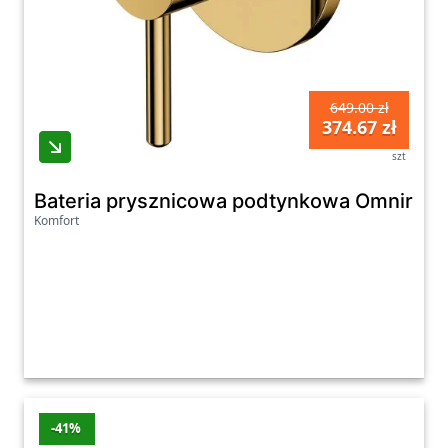
649.00 zł
374.67 zł
szt
Bateria prysznicowa podtynkowa Omnires Y
Komfort
-41%