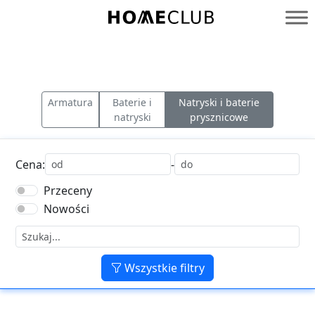
Przejdź
do
Homeclub
treści
Armatura
Baterie i
Natryski i baterie
natryski
prysznicowe
Cena:
-
Przeceny
Nowości
Wszystkie filtry