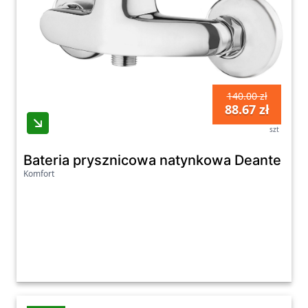
140.00 zł
88.67 zł
szt
Bateria prysznicowa natynkowa Deante V
Komfort