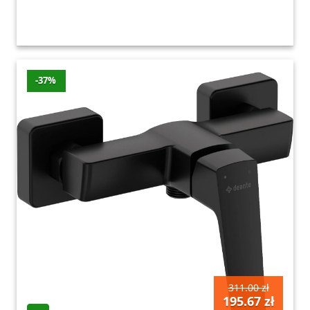
-37%
311.00 zł
195.67 zł