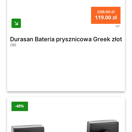
238.00 zł
119.00 zł
szt
Durasan Bateria prysznicowa Greek złoto
OBI
-48%