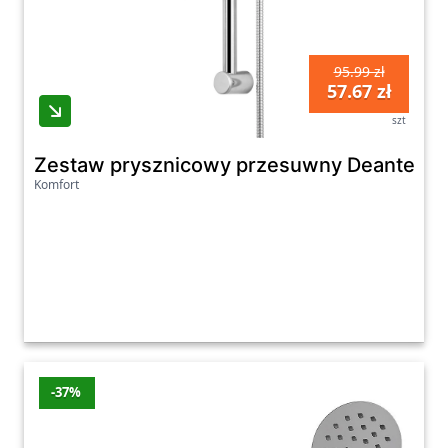
95.99 zł
57.67 zł
szt
Zestaw prysznicowy przesuwny Deante Ea
Komfort
-37%