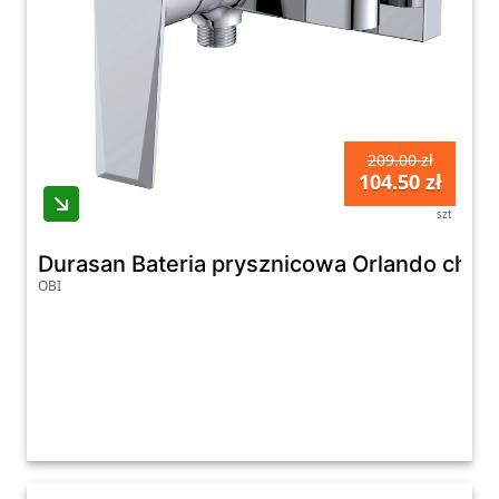
209.00 zł
104.50 zł
szt
Durasan Bateria prysznicowa Orlando chro
OBI