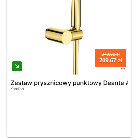
349.00 zł
209.67 zł
szt
Zestaw prysznicowy punktowy Deante Arni
Komfort