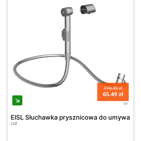
110.39 zł
65.49 zł
szt
EISL Słuchawka prysznicowa do umywalki,
LIdl