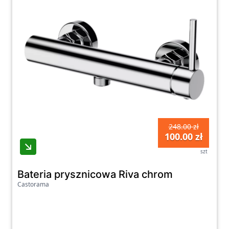
248.00 zł
100.00 zł
szt
Bateria prysznicowa Riva chrom
Castorama