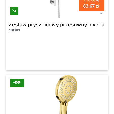
139.99 zł
83.67 zł
szt
Zestaw prysznicowy przesuwny Invena Alo
Komfort
-40%