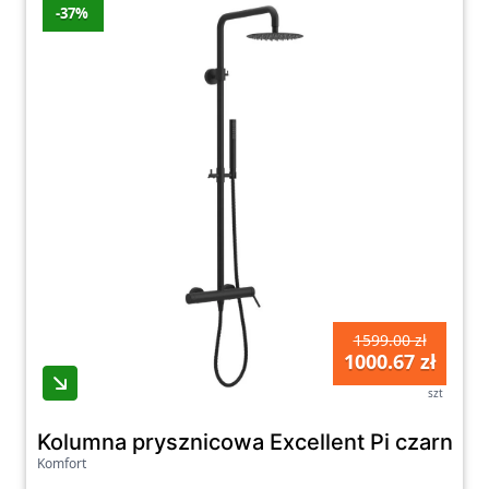
-37%
1599.00 zł
1000.67 zł
szt
Kolumna prysznicowa Excellent Pi czarny 
Komfort