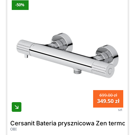
-50%
699.00 zł
349.50 zł
szt
Cersanit Bateria prysznicowa Zen termost
OBI