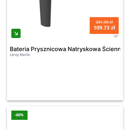
281.00 zł
109.73 zł
szt
Bateria Prysznicowa Natryskowa Ścienna K
Leroy Merlin
-60%