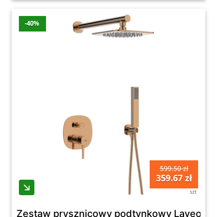
-40%
599.50 zł
359.67 zł
szt
Zestaw prysznicowy podtynkowy Laveo Pol