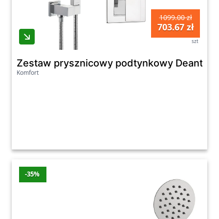
1099.00 zł
703.67 zł
szt
Zestaw prysznicowy podtynkowy Deante 
Komfort
-35%