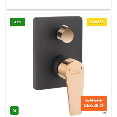
-43%
Nowość
1511.99 zł
868.38 zł
szt