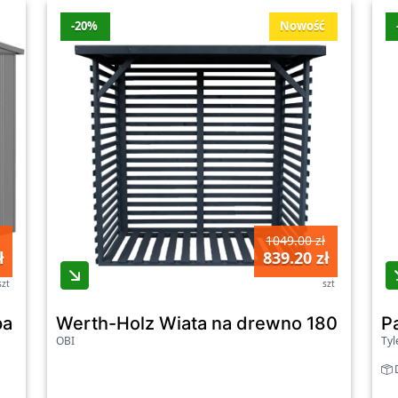
-20%
Nowość
1049.00 zł
ł
839.20 zł
szt
szt
 3 szary kwarc drzwi podwójne - 244 x 156 c
Werth-Holz Wiata na drewno 180 x 90 x
P
OBI
Tyl
D