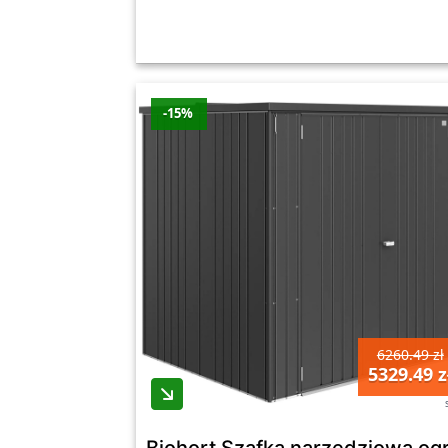
-15%
6260.49 zł
5329.49 z