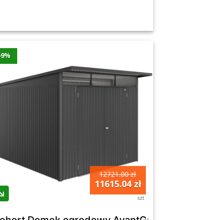
-9%
12721.00 zł
11615.04 zł
szt