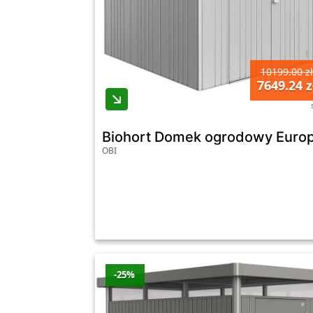
10199.00 zł
7649.24 z
Biohort Domek ogrodowy Europ
OBI
-25%