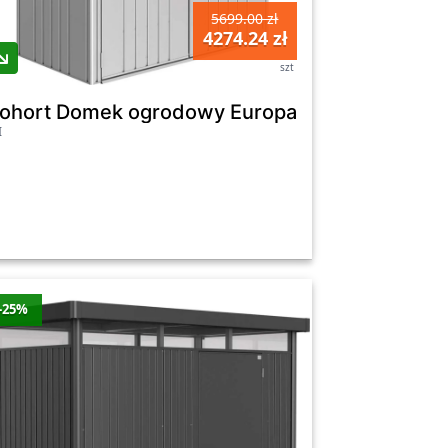
5699.00 zł
4274.24 zł
szt
8 cm
noszary drzwi podwójne - 244 x 228 cm
iohort Domek ogrodowy Europa 1 srebrny drzwi
I
-25%