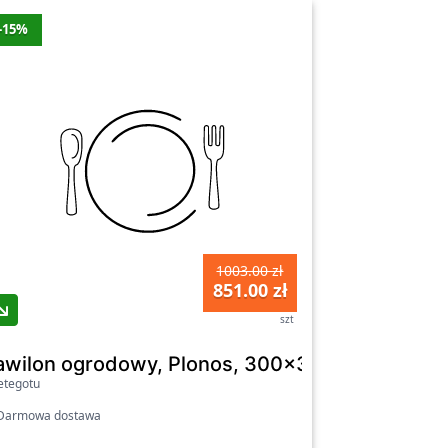
-15%
1003.00 zł
851.00 zł
szt
m
 180 cm
awilon ogrodowy, Plonos, 300x300 cm, beżow
etegotu
armowa dostawa