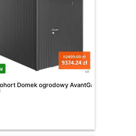
12499.00 zł
9374.24 zł
szt
275 cm
 ciemnoszary drzwi pojedyncze - 180 x 260 c
iohort Domek ogrodowy AvantGarde A3 ciemnos
I