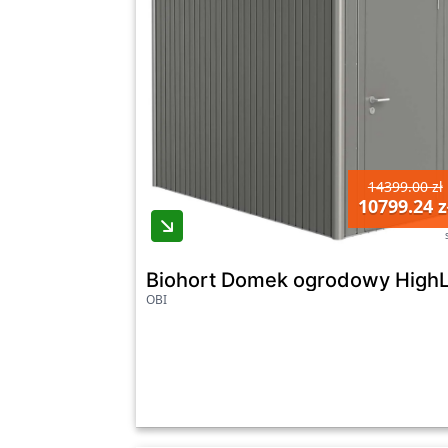
14399.00 zł
10799.24 z
Biohort Domek ogrodowy HighLi
OBI