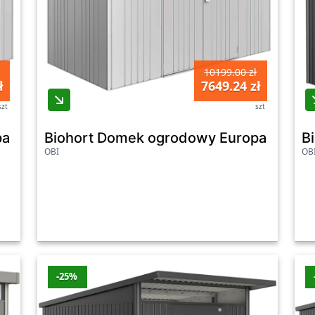
10199.00 zł
ł
7649.24 zł
szt
szt
a 4 srebrny drzwi podwójne - 244 x 228 cm
Biohort Domek ogrodowy Europa 4A sre
B
OBI
OB
-25%