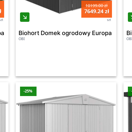
10199.00 zł
ł
7649.24 zł
szt
szt
a 4 ciemnozielony drzwi podwójne - 244 x 22
Biohort Domek ogrodowy Europa 4 ciem
B
OBI
OB
-25%