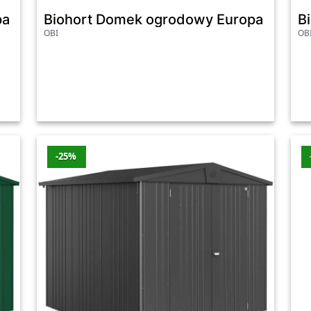
 1 szary kwarc drzwi podwójne - 172 x 84 cm
Biohort Domek ogrodowy Europa 4A sza
B
OBI
OB
-25%