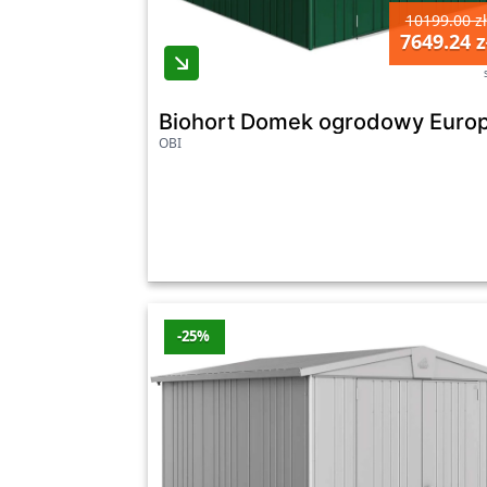
10199.00 zł
7649.24 z
Biohort Domek ogrodowy Europ
OBI
-25%