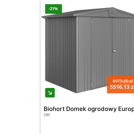
-21%
6979.00 zł
5516.13 z
Biohort Domek ogrodowy Europa
OBI