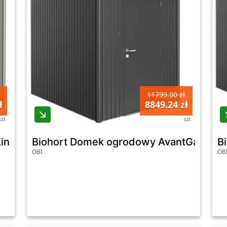
11799.00 zł
ł
8849.24 zł
szt
szt
ne HS szary kwarc drzwi pojedyncze - 155 x 
Biohort Domek ogrodowy AvantGarde A2
B
OBI
OB