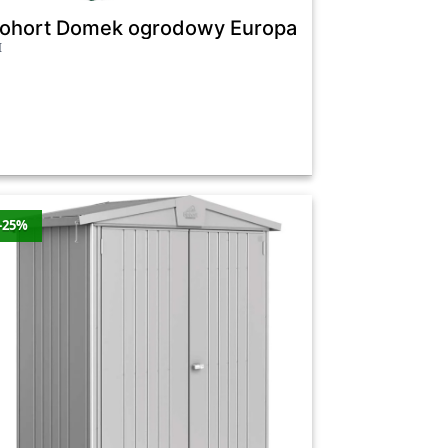
ry kwarc drzwi podwójne - 316 x 156 cm
iohort Domek ogrodowy Europa 1 ciemnozielony
I
-25%