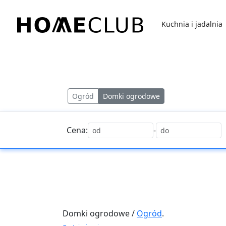
Przejdź
do
Kuchnia i jadalnia
treści
Homeclub
Ogród
Domki ogrodowe
Cena:
-
Domki ogrodowe /
Ogród
.