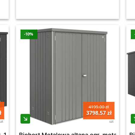
-10%
4199.00 zł
ł
3798.57 zł
szt
szt