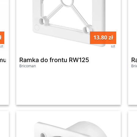
ł
13.80 zł
szt
szt
mulatora
Ramka do frontu RW125
R
Bricoman
Br