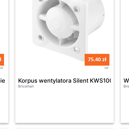
ł
75.40 zł
szt
szt
nierzem
Korpus wentylatora Silent KWS100 kost
W
Bricoman
Br