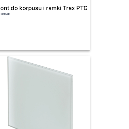
0
ont do korpusu i ramki Trax PTG100 szkło biały
icoman