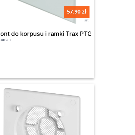
57.90 zł
szt
 szkło czarny
ont do korpusu i ramki Trax PTG125 szkło biały
icoman