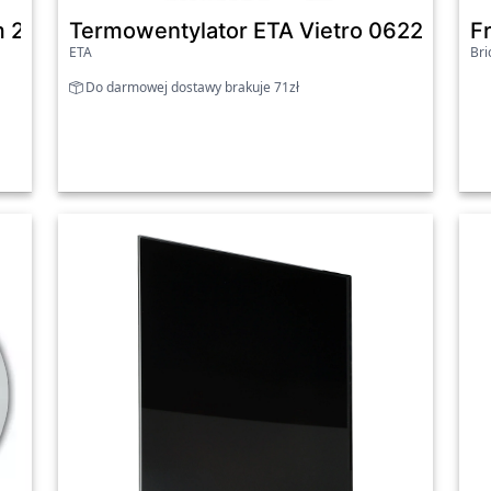
 2000 W 20 x 13 x 23 cm czarny
Termowentylator ETA Vietro 06229000
Fr
ETA
Br
Do darmowej dostawy brakuje 71zł