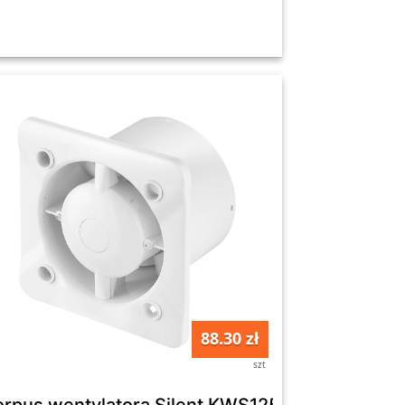
88.30 zł
szt