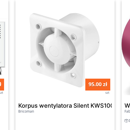
ł
95.00 zł
szt
szt
Korpus wentylatora Silent KWS100T z w
W
Bricoman
Fab
D