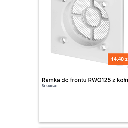
14.40 z
Ramka do frontu RWO125 z koł
Bricoman