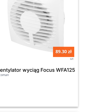
89.30 zł
szt
ka
entylator wyciąg Focus WFA125 kostka
icoman