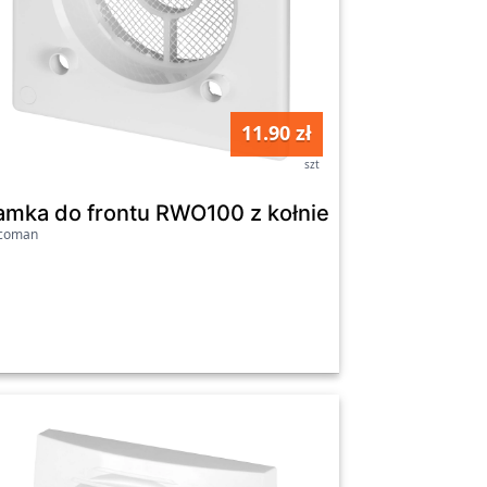
11.90 zł
szt
amka do frontu RWO100 z kołnierzem
icoman