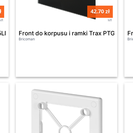
ł
42.70 zł
szt
szt
5LDA aluminiowy
Front do korpusu i ramki Trax PTGB100P
Fr
Bricoman
Br