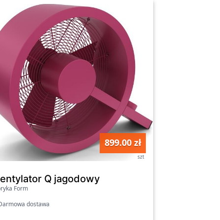
899.00 zł
szt
yłącznikiem czas.
entylator Q jagodowy
ryka Form
armowa dostawa