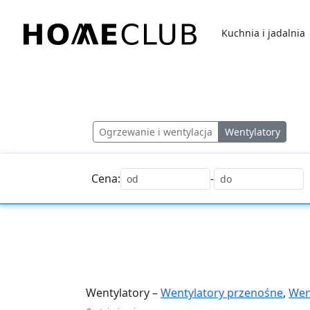
Przejdź
do
Kuchnia i jadalnia
treści
Homeclub
Ogrzewanie i wentylacja
Wentylatory
Cena:
-
Wentylatory –
Wentylatory przenośne
,
Wen