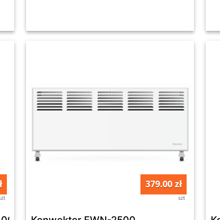
ł
379.00 zł
szt
szt