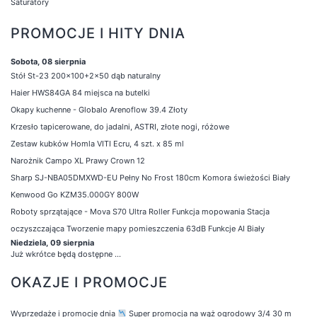
Saturatory
PROMOCJE I HITY DNIA
Sobota, 08 sierpnia
Stół St-23 200x100+2x50 dąb naturalny
Haier HWS84GA 84 miejsca na butelki
Okapy kuchenne - Globalo Arenoflow 39.4 Złoty
Krzesło tapicerowane, do jadalni, ASTRI, złote nogi, różowe
Zestaw kubków Homla VITI Ecru, 4 szt. x 85 ml
Narożnik Campo XL Prawy Crown 12
Sharp SJ-NBA05DMXWD-EU Pełny No Frost 180cm Komora świeżości Biały
Kenwood Go KZM35.000GY 800W
Roboty sprzątające - Mova S70 Ultra Roller Funkcja mopowania Stacja
oczyszczająca Tworzenie mapy pomieszczenia 63dB Funkcje AI Biały
Niedziela, 09 sierpnia
Już wkrótce będą dostępne ...
OKAZJE I PROMOCJE
Wyprzedaże i promocje dnia
Super promocja na wąż ogrodowy 3/4 30 m