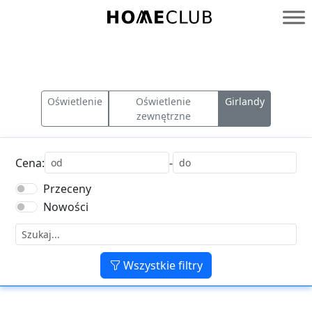
Przejdź
do
Homeclub
treści
Oświetlenie
Oświetlenie
Girlandy
zewnętrzne
Cena:
-
Przeceny
Nowości
Wszystkie filtry