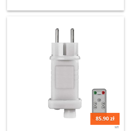
85.90 zł
szt