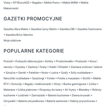
Visby
•
RTVEuroAGD
•
Ragaba
•
Meble Pumo
•
Meble MWM
•
Meble
Makarowski
GAZETKI PROMOCYJNE
Gazetka Abra Meble
•
Gazetka Leroy Merlin
•
Gazetka OBI
•
Gazetka Castorama
•
Gazetka Brico Marche
Moje ulubione
POPULARNE KATEGORIE
Pościel
•
Poduszki dekoracyjne
•
Kołdry
•
Prześcieradła
•
Poduszki
•
Koce i
narzuty
•
Dywany
•
Zasłony i firany
•
Kubki i filiżanki
•
Zastawa stołowa i talerze
•
Sztućce
•
Garnki
•
Patelnie
•
Noże
•
Lustra
•
Szafy
•
Sofy rozkładane
•
Narożniki rozkładane
•
Szezlongi
•
Fotele
•
Fotele z masażem
•
Stoliki
•
Meble
RTV
•
Komody
•
Regały i meblościanki
•
Stoły
•
Biurka gamingowe
•
Łóżka
•
Materace
•
Łóżka piętrowe
•
Ekspresy do kawy
•
Air fryery
•
Blendery
•
Roboty
kuchenne
•
Lodówki
•
Zamrażarki
•
Baterie kuchenne
•
Zlewozmywaki
•
Umywalki
•
Baterie umywalkowe
•
Baterie wannowe
•
Kabiny prysznicowe
•