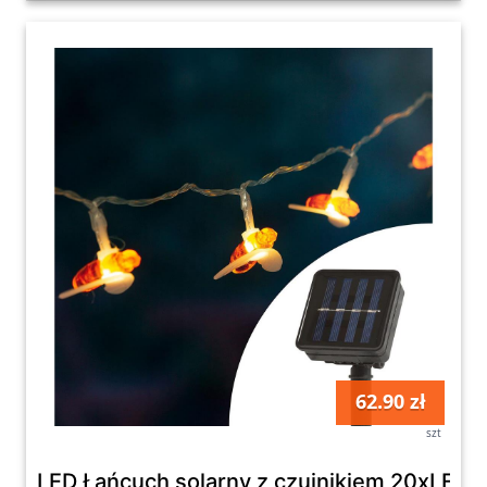
62.90 zł
szt
LED Łańcuch solarny z czujnikiem 20xLED 2,