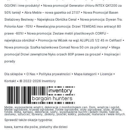
GO/ON! i inne produkty!
•
Nowa promocja! Generator chloru INTEX QX1200 za
50% taniej!
•
Abra Meble – nowa gazetka od 27.07
•
Nowa Promocja! Basen
Stelażowy Bestway – Największa Obniżka Cena!
•
Nowa promocja: Dywan Tra.
Polonia Azer -70%!
•
Rewelacyjna promocja: Drzwi TEMIDAS inox antracyt 80
prawe -60%!
•
Nowa promocja: Zestaw mebli plastikowych CORFU –
największa obniżka!
•
Promocja na Wózek na wąż ALUPLUS 1/2 45 m Cellfast!
•
Nowa promocja: Szafka łazienkowa Comad Nova 50 cm za pół ceny!
•
Mega
promocja! Drzwi zewnętrzne Nyks orzech 80P prawe za grosze!
•
Inspiracje i
porady
Dla sklepów
•
O Nas
•
Polityka prywatności
•
Mapa kategorii
•
Licencje
•
Kontakt
• © 2022-2026 Inventory
Meble, wyposażenie wnętrz, dekoracje z monitoringiem cen. Dom, wnętrze i ogród.
Meble ogrodowe, krzesła ogrodowe, fotele ogrodowe, stoły ogrodowe, stoły, krzesła,
fotele, łóżka, kanapy, dekoracje, szafy, wyposażenie kuchni i jadalni (kubki, talerze,
zastawy, sztućce), dywany, zasłony, pościel, kołdry, poduszki, materace i wiele innych.
Sprawdź także
okazje tygodnia
:
kawa
,
karma dla psów
,
pieluchy dla dzieci