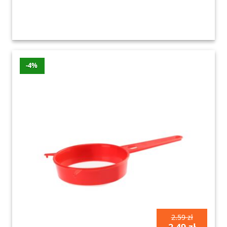
-4%
2.59 zł