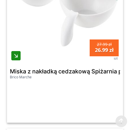
27.99 zł
26.99 zł
szt
Miska z nakładką cedzakową Spiżarnia pani 
Brico Marche