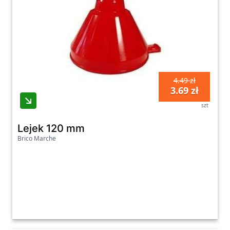
4.49 zł
3.69 zł
szt
Lejek 120 mm
Brico Marche