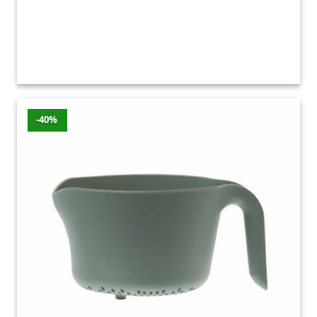
Durszlaki, cedzaki, lejki –
najnowsze promocje
Promocje z ostatnich 7 dni
Wartość
Produkt
Sklep
Przecena
Cena
-40%
zniżki
Przecierak
Brico-
16.99
do klusek
-16%
-3 zł
marche
zł
lanych
Cedzak-
miska
Brico-
5.92
-26%
-3 zł
VEGE cm
marche
zł
popiel
Zestaw
Brico-
8.99