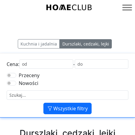
Przejdź
do
Homeclub
treści
Kuchnia i jadalnia
Durszlaki, cedzaki, lejki
Cena:
-
Przeceny
Nowości
Wszystkie filtry
Durszlaki, cedzaki, lejki