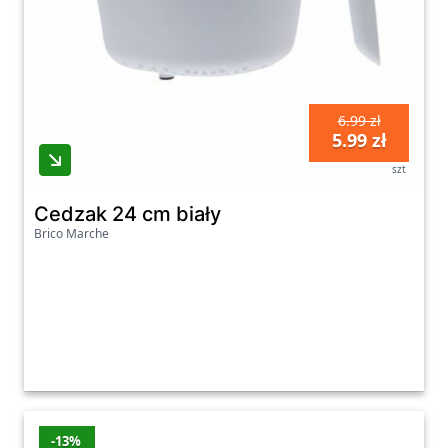
6.99 zł
5.99 zł
szt
Cedzak 24 cm biały
Brico Marche
-13%