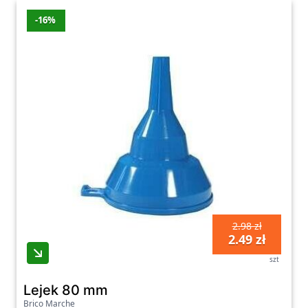
-16%
2.98 zł
2.49 zł
szt
Lejek 80 mm
Brico Marche