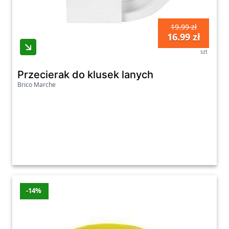
19.99 zł
16.99 zł
szt
Przecierak do klusek lanych
Brico Marche
-14%