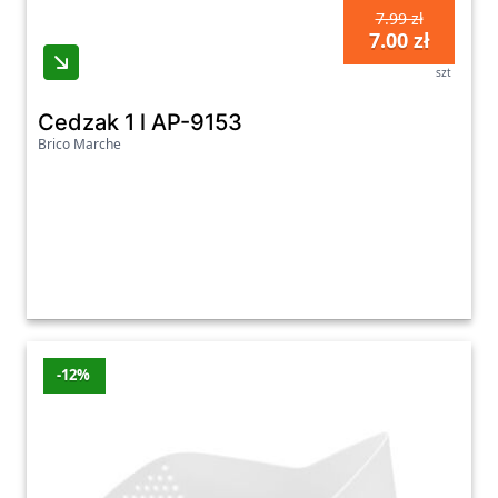
7.99 zł
7.00 zł
szt
Cedzak 1 l AP-9153
Brico Marche
-12%