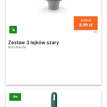
9.99 zł
8.99 zł
szt
Zestaw 3 lejków szary
Brico Marche
-5%