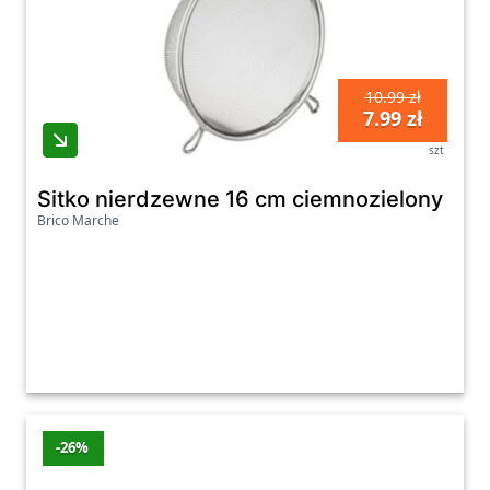
10.99 zł
7.99 zł
szt
Sitko nierdzewne 16 cm ciemnozielony
Brico Marche
-26%