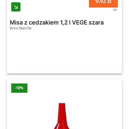
9.92 zł
szt
Misa z cedzakiem 1,2 l VEGE szara
Brico Marche
-18%