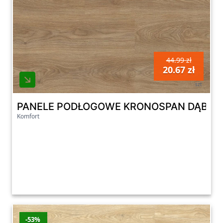
44.99 zł
20.67 zł
szt
Komfort
-53%