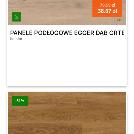
79.99 zł
38.67 zł
szt
PANELE PODŁOGOWE EGGER DĄB ORTEGA 
Komfort
-51%