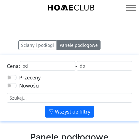
Przejdź
do
Homeclub
treści
Ściany i podłogi
Panele podłogowe
Cena:
-
Przeceny
Nowości
Wszystkie filtry
Panele podłogowe