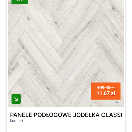
oryginalny wygląd.
W naszej kategorii panele podłogowe
znajdziesz także produkty o różnej szerokości
i długości, które pozwolą Ci stworzyć
interesujące kompozycje i aranżacje podłóg.
Niezależnie od tego, czy preferujesz klasyczny
styl czy nowoczesne rozwiązania, na naszej
stronie znajdziesz panele podłogowe, które
spełnią Twoje oczekiwania i sprawią, że Twoje
wnętrze będzie doskonale wykończone.
109.00 zł
11.67 zł
szt
PANELE PODŁOGOWE JODEŁKA CLASSEN D
Komfort