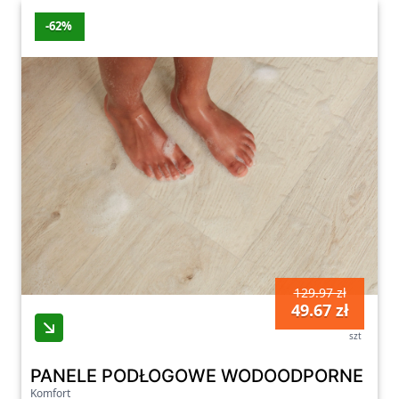
-62%
129.97 zł
49.67 zł
szt
PANELE PODŁOGOWE WODOODPORNE BERRY
Komfort