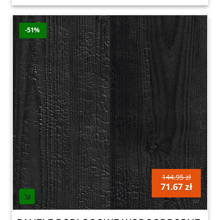
-51%
144.95 zł
71.67 zł
szt