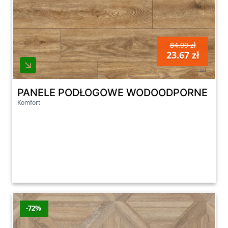
84.99 zł
23.67 zł
szt
PANELE PODŁOGOWE WODOODPORNE KRO
Komfort
-72%