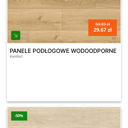
59.99 zł
29.67 zł
szt
PANELE PODŁOGOWE WODOODPORNE VITA
Komfort
-50%