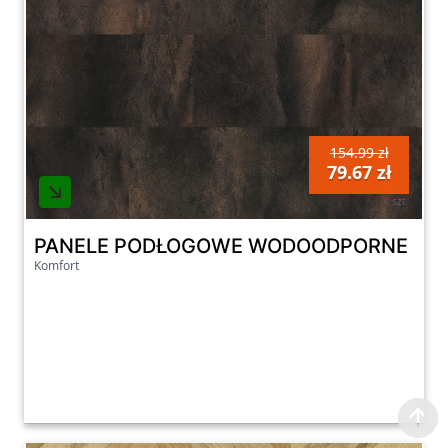
154.99 zł
79.67 zł
szt
Komfort