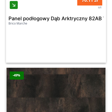
70.11 zł
szt
Panel podłogowy Dąb Arktryczny 82AB V-F
Brico Marche
-49%