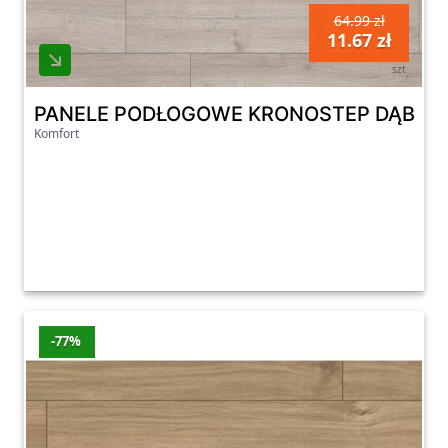
64.99 zł
11.67 zł
szt
PANELE PODŁOGOWE KRONOSTEP DĄB RO
Komfort
-77%