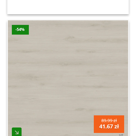
-54%
89.99 zł
41.67 zł
szt