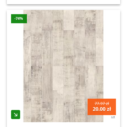
-74%
77.97 zł
20.00 zł
szt