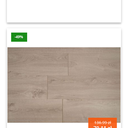
-49%
136.99 zł