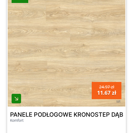
24.97 zł
11.67 zł
szt
PANELE PODŁOGOWE KRONOSTEP DĄB GER
Komfort