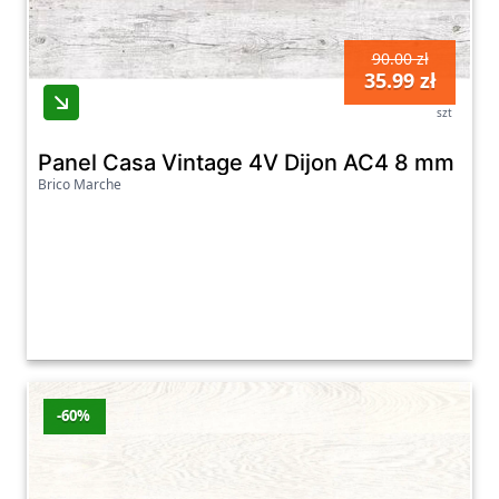
90.00 zł
35.99 zł
szt
Panel Casa Vintage 4V Dijon AC4 8 mm
Brico Marche
-60%