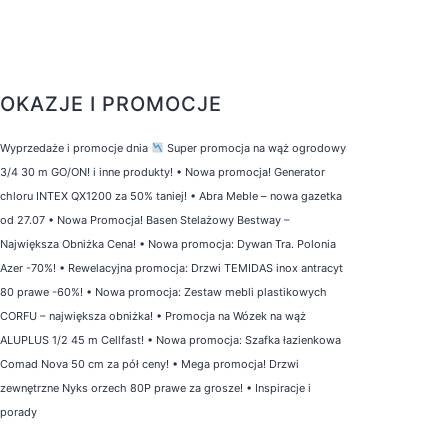
OKAZJE I PROMOCJE
Wyprzedaże i promocje dnia
Super promocja na wąż ogrodowy
3/4 30 m GO/ON! i inne produkty!
•
Nowa promocja! Generator
chloru INTEX QX1200 za 50% taniej!
•
Abra Meble – nowa gazetka
od 27.07
•
Nowa Promocja! Basen Stelażowy Bestway –
Największa Obniżka Cena!
•
Nowa promocja: Dywan Tra. Polonia
Azer -70%!
•
Rewelacyjna promocja: Drzwi TEMIDAS inox antracyt
80 prawe -60%!
•
Nowa promocja: Zestaw mebli plastikowych
CORFU – największa obniżka!
•
Promocja na Wózek na wąż
ALUPLUS 1/2 45 m Cellfast!
•
Nowa promocja: Szafka łazienkowa
Comad Nova 50 cm za pół ceny!
•
Mega promocja! Drzwi
zewnętrzne Nyks orzech 80P prawe za grosze!
•
Inspiracje i
porady