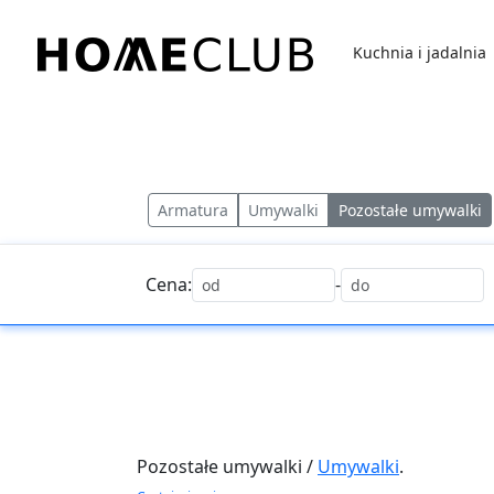
Przejdź
do
Kuchnia i jadalnia
treści
Homeclub
Armatura
Umywalki
Pozostałe umywalki
Cena:
-
Pozostałe umywalki /
Umywalki
.