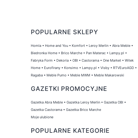
POPULARNE SKLEPY
Homla
•
Home and You
•
Komfort
•
Leroy Merlin
•
Abra Meble
•
Biedronka Home
•
Brico Marche
•
Pan Materac
•
Lampy.pl
•
Fabryka Form
•
Dekoria
•
OBI
•
Castorama
•
One Market
•
Witek
Home
•
Eurofirany
•
Konsimo
•
Lampy.pl
•
Visby
•
RTVEuroAGD
•
Ragaba
•
Meble Pumo
•
Meble MWM
•
Meble Makarowski
GAZETKI PROMOCYJNE
Gazetka Abra Meble
•
Gazetka Leroy Merlin
•
Gazetka OBI
•
Gazetka Castorama
•
Gazetka Brico Marche
Moje ulubione
POPULARNE KATEGORIE