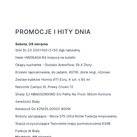
PROMOCJE I HITY DNIA
Sobota, 08 sierpnia
Stół St-23 200x100+2x50 dąb naturalny
Haier HWS84GA 84 miejsca na butelki
Okapy kuchenne - Globalo Arenoflow 39.4 Złoty
Krzesło tapicerowane, do jadalni, ASTRI, złote nogi, różowe
Zestaw kubków Homla VITI Ecru, 4 szt. x 85 ml
Narożnik Campo XL Prawy Crown 12
Sharp SJ-NBA05DMXWD-EU Pełny No Frost 180cm Komora
świeżości Biały
Kenwood Go KZM35.000GY 800W
Roboty sprzątające - Mova S70 Ultra Roller Funkcja mopowania
Stacja oczyszczająca Tworzenie mapy pomieszczenia 63dB
Funkcje AI Biały