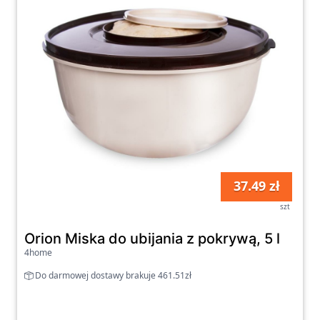
37.49 zł
szt
Orion Miska do ubijania z pokrywą, 5 l
4home
Do darmowej dostawy brakuje 461.51zł