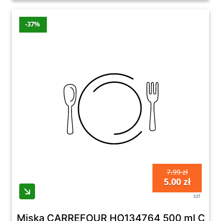
w kategorii Miski i salaterki na naszej stronie.
Znajdziesz tu wszystko, czego potrzebujesz,
aby stworzyć eleganckie, funkcjonalne i
stylowe aranżacje stołów w Twoim domu.
Niezależnie od okazji, nasze produkty
sprawią, że każdy posiłek będzie wyjątkowy i
niezapomniany.
7.99 zł
5.00 zł
szt
Miska CARREFOUR HO134764 500 ml Cie
Carrefour
Do darmowej dostawy brakuje 225zł