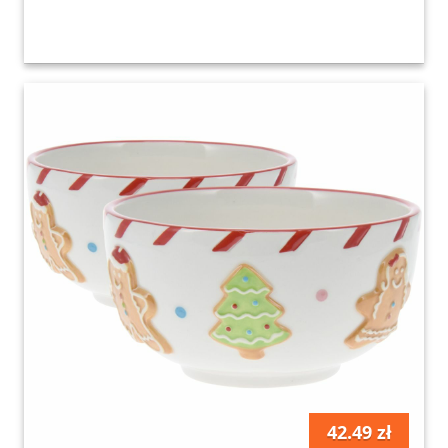
42.49 zł
szt