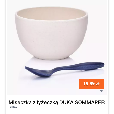
19.99 zł
szt
Miseczka z łyżeczką DUKA SOMMARFEST 
DUKA
Do darmowej dostawy brakuje 179.01zł