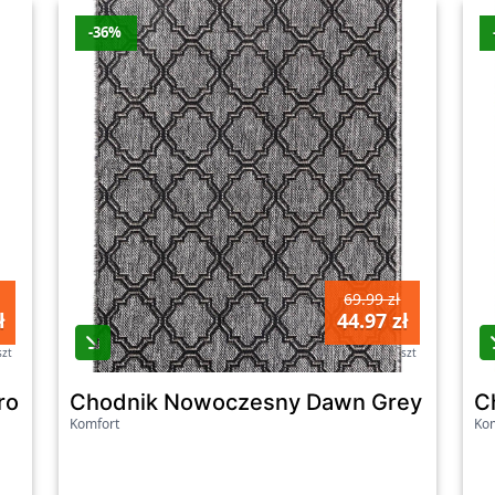
-36%
69.99 zł
ł
44.97 zł
szt
szt
ro 80Cm
Chodnik Nowoczesny Dawn Grey 100C
C
Komfort
Kom