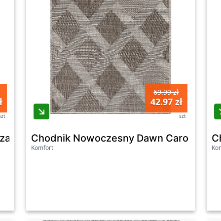
69.99 zł
ł
42.97 zł
szt
szt
Czarny 100Cm
Chodnik Nowoczesny Dawn Caro 100C
C
Komfort
Kom