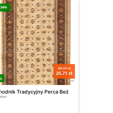
-34%
38.97 zł
25.71 zł
szt
m
hodnik Tradycyjny Perca Beż
fort