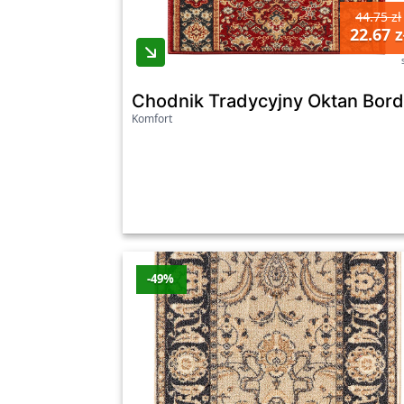
44.75 zł
22.67 z
Chodnik Tradycyjny Oktan Bor
Komfort
-49%