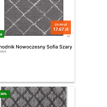
29.90 zł
17.67 zł
szt
 80Cm
hodnik Nowoczesny Sofia Szary 66Cm
fort
-36%