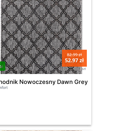
82.99 zł
52.97 zł
szt
m
hodnik Nowoczesny Dawn Grey 120Cm
fort