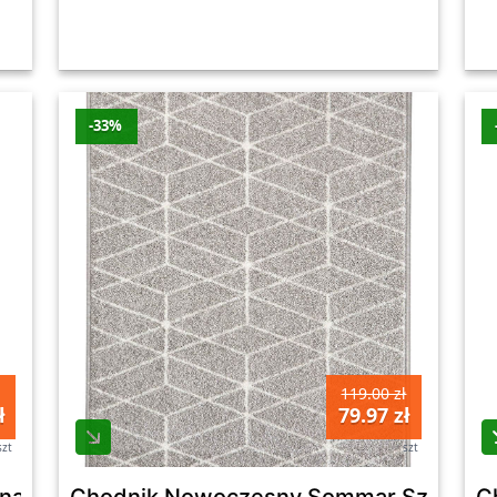
-33%
119.00 zł
ł
79.97 zł
szt
szt