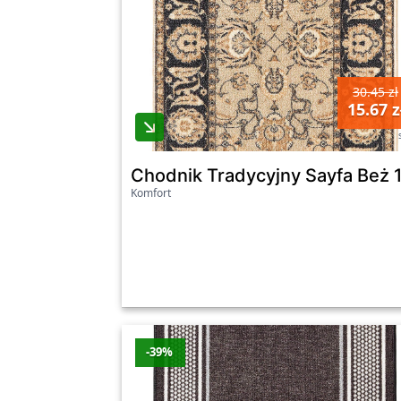
30.45 zł
15.67 z
Chodnik Tradycyjny Sayfa Beż
Komfort
-39%