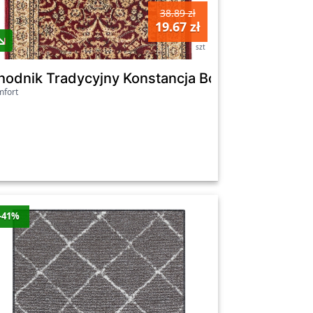
38.89 zł
19.67 zł
szt
hodnik Tradycyjny Konstancja Bordo 120 Cm
fort
-41%