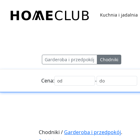
Przejdź
do
Kuchnia i jadalnia
treści
Homeclub
Garderoba i przedpokój
Chodniki
Cena:
-
Chodniki /
Garderoba i przedpokój
.