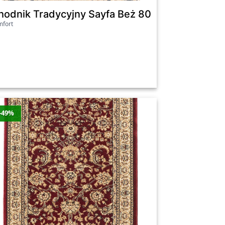
 120Cm
hodnik Tradycyjny Sayfa Beż 80Cm
fort
-49%