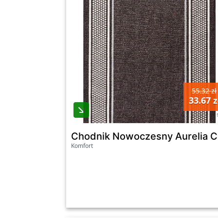
55.32 zł
33.67 z
Chodnik Nowoczesny Aurelia 
Komfort