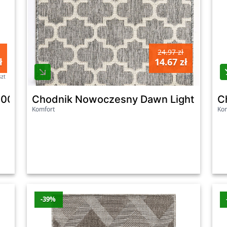
24.97 zł
ł
14.67 zł
szt
szt
 100Cm
Chodnik Nowoczesny Dawn Light Grey
C
Komfort
Kom
-39%