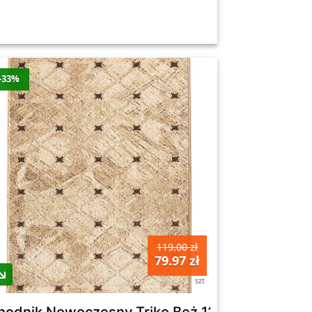
-33%
119.00 zł
79.97 zł
szt