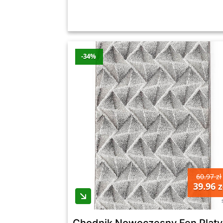
-34%
60.97 zł
39.96 z