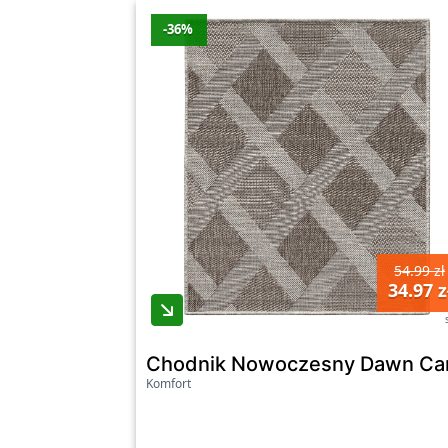
-36%
54.99 zł
34.97 z
Chodnik Nowoczesny Dawn Ca
Komfort