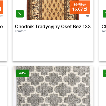
32.75 zł
ł
16.67 zł
szt
szt
do 70Cm
Chodnik Tradycyjny Oset Beż 133Cm
C
Komfort
Kom
-41%