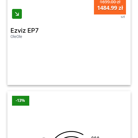
1699.00 zł
1484.99 zł
szt
Ezviz EP7
OleOle
-13%