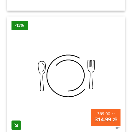
-15%
369.00 zł
314.99 zł
szt