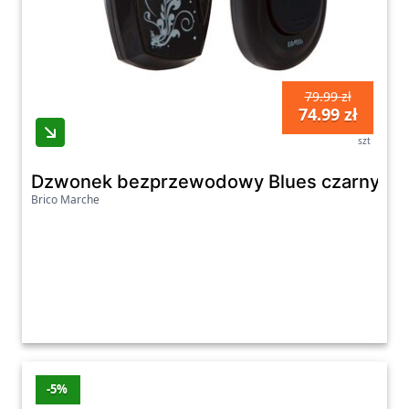
79.99 zł
74.99 zł
szt
Dzwonek bezprzewodowy Blues czarny Du
Brico Marche
-5%