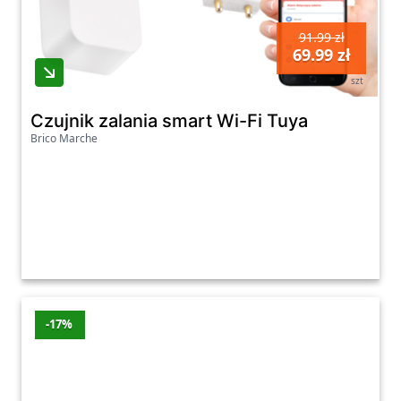
Eura
91.99 zł
VDP-
Oleole
-4%
-20 zł
519 zł
69.99 zł
45A3-TY
szt
Alpha+
Czarny
Czujnik zalania smart Wi-Fi Tuya
Brico Marche
Eura
139.99
ADP-
Oleole
-13%
-20 zł
zł
42A3
Ostatnia aktualizacja promocji: wtorek,
04.08.2026
Zobacz wszystkie oferty promocyjne poniżej.
-17%