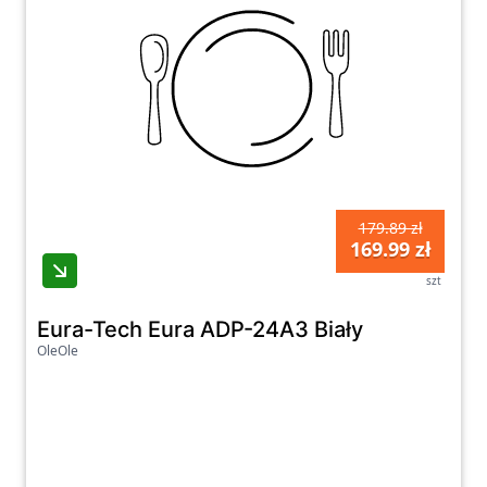
179.89 zł
169.99 zł
szt
Eura-Tech Eura ADP-24A3 Biały
OleOle