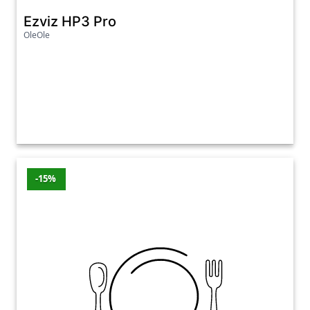
Ezviz HP3 Pro
OleOle
-15%