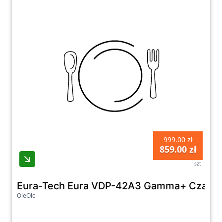
999.00 zł
859.00 zł
szt
Eura-Tech Eura VDP-42A3 Gamma+ Czarn
OleOle