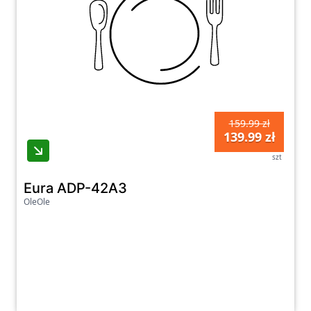
159.99 zł
139.99 zł
szt
Eura ADP-42A3
OleOle