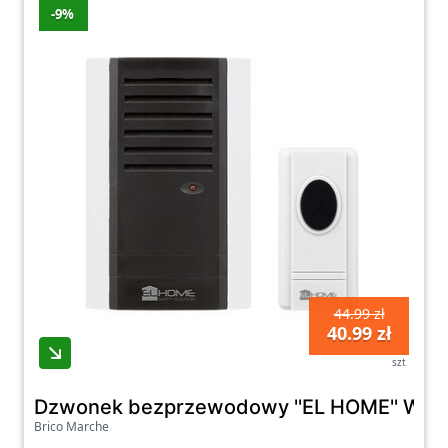
-9%
44.99 zł
40.99 zł
szt
Dzwonek bezprzewodowy ''EL HOME'' WDP-
Brico Marche