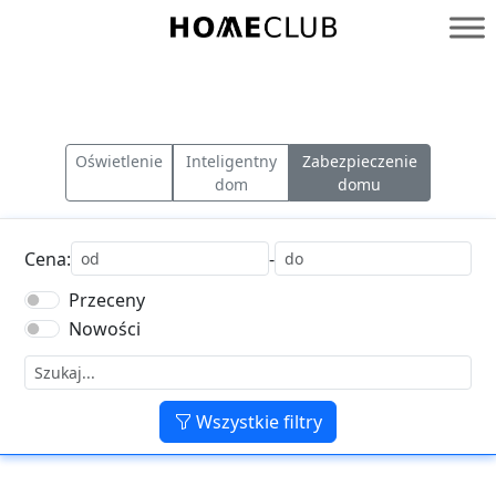
Przejdź
do
Homeclub
treści
Oświetlenie
Inteligentny
Zabezpieczenie
dom
domu
Cena:
-
Przeceny
Nowości
Wszystkie filtry