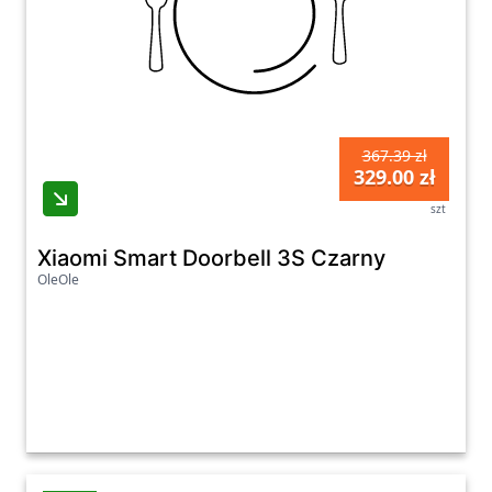
367.39 zł
329.00 zł
szt
Xiaomi Smart Doorbell 3S Czarny
OleOle