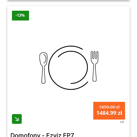
-13%
1699.00 zł
1484.99 zł
szt
Domofony - Ezviz EP7