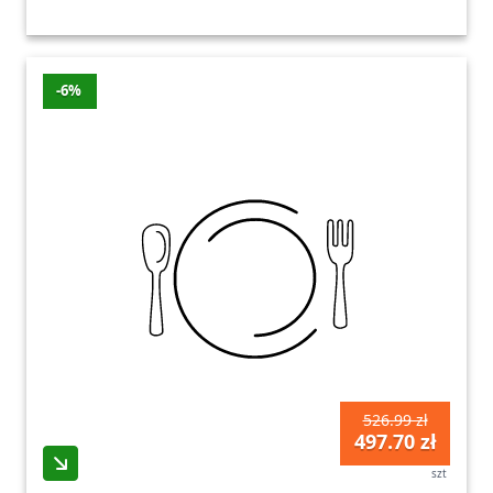
-6%
526.99 zł
497.70 zł
szt