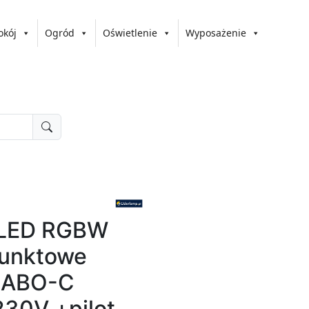
okój
Ogród
Oświetlenie
Wyposażenie
 LED RGBW
punktowe
 CABO-C
30V +pilot