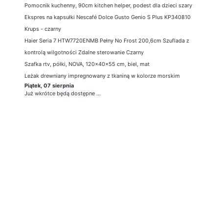
Pomocnik kuchenny, 90cm kitchen helper, podest dla dzieci szary
Ekspres na kapsułki Nescafé Dolce Gusto Genio S Plus KP340810
Krups - czarny
Haier Seria 7 HTW7720ENMB Pełny No Frost 200,6cm Szuflada z
kontrolą wilgotności Zdalne sterowanie Czarny
Szafka rtv, półki, NOVA, 120x40x55 cm, biel, mat
Leżak drewniany impregnowany z tkaniną w kolorze morskim
Piątek, 07 sierpnia
Już wkrótce będą dostępne ...