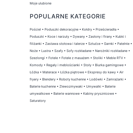
Moje ulubione
POPULARNE KATEGORIE
Pościel
•
Poduszki dekoracyjne
•
Kołdry
•
Prześcieradła
•
Poduszki
•
Koce i narzuty
•
Dywany
•
Zasłony i firany
•
Kubki i
filiżanki
•
Zastawa stołowa i talerze
•
Sztućce
•
Garnki
•
Patelnie
•
Noże
•
Lustra
•
Szafy
•
Sofy rozkładane
•
Narożniki rozkładane
•
Szezlongi
•
Fotele
•
Fotele z masażem
•
Stoliki
•
Meble RTV
•
Komody
•
Regały i meblościanki
•
Stoły
•
Biurka gamingowe
•
Łóżka
•
Materace
•
Łóżka piętrowe
•
Ekspresy do kawy
•
Air
fryery
•
Blendery
•
Roboty kuchenne
•
Lodówki
•
Zamrażarki
•
Baterie kuchenne
•
Zlewozmywaki
•
Umywalki
•
Baterie
umywalkowe
•
Baterie wannowe
•
Kabiny prysznicowe
•
Saturatory