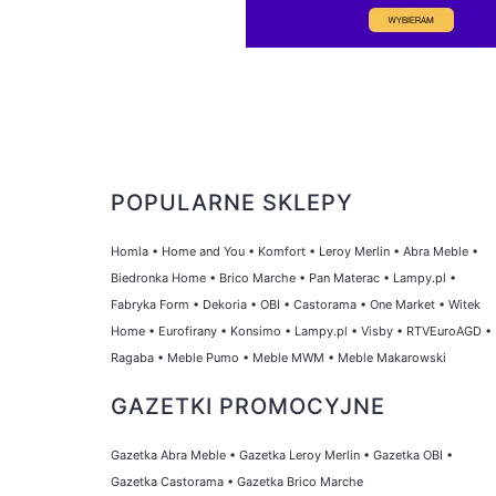
POPULARNE SKLEPY
Homla
•
Home and You
•
Komfort
•
Leroy Merlin
•
Abra Meble
•
Biedronka Home
•
Brico Marche
•
Pan Materac
•
Lampy.pl
•
Fabryka Form
•
Dekoria
•
OBI
•
Castorama
•
One Market
•
Witek
Home
•
Eurofirany
•
Konsimo
•
Lampy.pl
•
Visby
•
RTVEuroAGD
•
Ragaba
•
Meble Pumo
•
Meble MWM
•
Meble Makarowski
GAZETKI PROMOCYJNE
Gazetka Abra Meble
•
Gazetka Leroy Merlin
•
Gazetka OBI
•
Gazetka Castorama
•
Gazetka Brico Marche