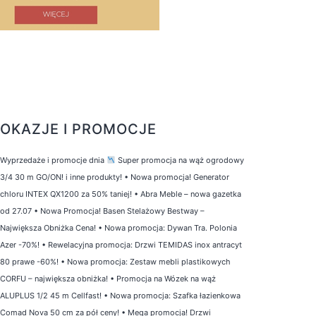
OKAZJE I PROMOCJE
Wyprzedaże i promocje dnia
Super promocja na wąż ogrodowy
3/4 30 m GO/ON! i inne produkty!
•
Nowa promocja! Generator
chloru INTEX QX1200 za 50% taniej!
•
Abra Meble – nowa gazetka
od 27.07
•
Nowa Promocja! Basen Stelażowy Bestway –
Największa Obniżka Cena!
•
Nowa promocja: Dywan Tra. Polonia
Azer -70%!
•
Rewelacyjna promocja: Drzwi TEMIDAS inox antracyt
80 prawe -60%!
•
Nowa promocja: Zestaw mebli plastikowych
CORFU – największa obniżka!
•
Promocja na Wózek na wąż
ALUPLUS 1/2 45 m Cellfast!
•
Nowa promocja: Szafka łazienkowa
Comad Nova 50 cm za pół ceny!
•
Mega promocja! Drzwi