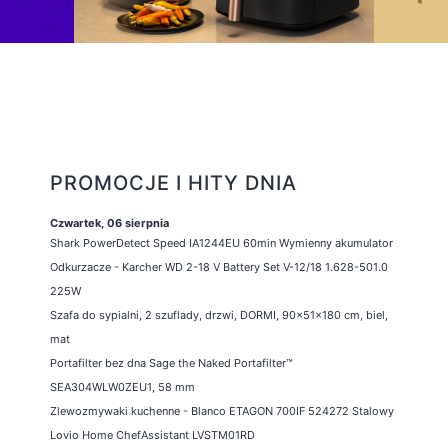
PROMOCJE I HITY DNIA
Czwartek, 06 sierpnia
Shark PowerDetect Speed IA1244EU 60min Wymienny akumulator
Odkurzacze - Karcher WD 2-18 V Battery Set V-12/18 1.628-501.0
225W
Szafa do sypialni, 2 szuflady, drzwi, DORMI, 90x51x180 cm, biel,
mat
Portafilter bez dna Sage the Naked Portafilter™
SEA304WLW0ZEU1, 58 mm
Zlewozmywaki kuchenne - Blanco ETAGON 700IF 524272 Stalowy
Lovio Home ChefAssistant LVSTM01RD