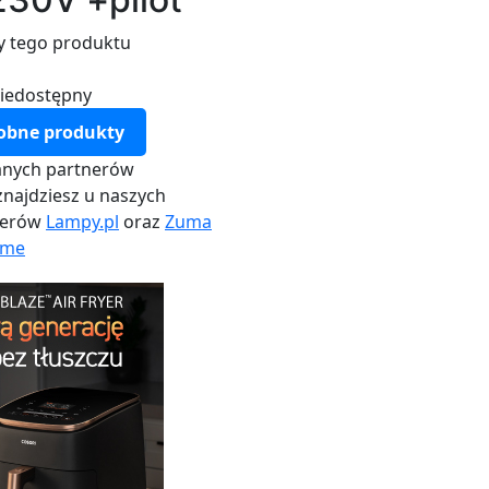
y tego produktu
iedostępny
obne produkty
nych partnerów
najdziesz u naszych
nerów
Lampy.pl
oraz
Zuma
me