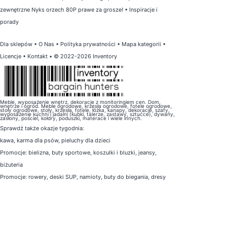
zewnętrzne Nyks orzech 80P prawe za grosze!
•
Inspiracje i
porady
Dla sklepów
•
O Nas
•
Polityka prywatności
•
Mapa kategorii
•
Licencje
•
Kontakt
• © 2022-2026 Inventory
Meble, wyposażenie wnętrz, dekoracje z monitoringiem cen. Dom,
wnętrze i ogród. Meble ogrodowe, krzesła ogrodowe, fotele ogrodowe,
stoły ogrodowe, stoły, krzesła, fotele, łóżka, kanapy, dekoracje, szafy,
wyposażenie kuchni i jadalni (kubki, talerze, zastawy, sztućce), dywany,
zasłony, pościel, kołdry, poduszki, materace i wiele innych.
Sprawdź także
okazje tygodnia
:
kawa
,
karma dla psów
,
pieluchy dla dzieci
Promocje:
bielizna
,
buty sportowe
,
koszulki i bluzki
,
jeansy
,
biżuteria
Promocje:
rowery
,
deski SUP
,
namioty
,
buty do biegania
,
dresy