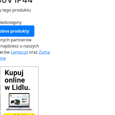
y tego produktu
iedostępny
obne produkty
nych partnerów
najdziesz u naszych
nerów
Lampy.pl
oraz
Zuma
me