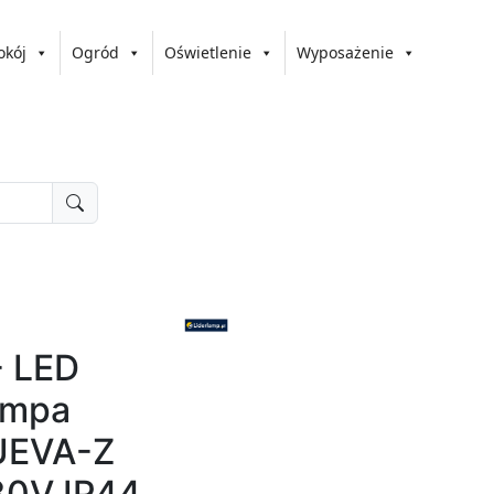
okój
Ogród
Oświetlenie
Wyposażenie
- LED
ampa
UEVA-Z
30V IP44