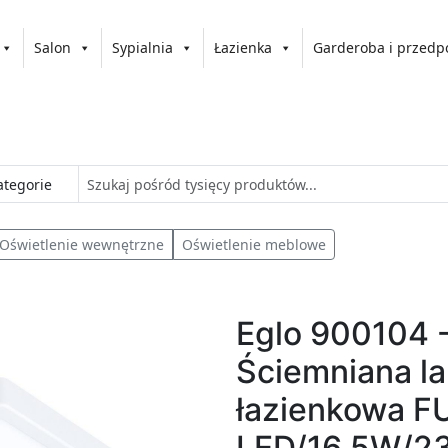
Salon
Sypialnia
Łazienka
Garderoba i przedp
Oświetlenie wewnętrzne
Oświetlenie meblowe
Eglo 900104 
Ściemniana l
łazienkowa F
LED/16,5W/2