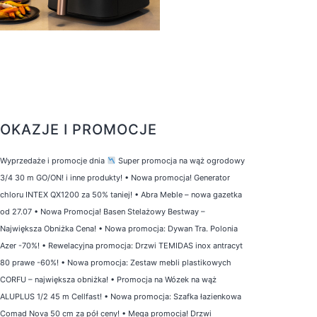
OKAZJE I PROMOCJE
Wyprzedaże i promocje dnia
Super promocja na wąż ogrodowy
3/4 30 m GO/ON! i inne produkty!
•
Nowa promocja! Generator
chloru INTEX QX1200 za 50% taniej!
•
Abra Meble – nowa gazetka
od 27.07
•
Nowa Promocja! Basen Stelażowy Bestway –
Największa Obniżka Cena!
•
Nowa promocja: Dywan Tra. Polonia
Azer -70%!
•
Rewelacyjna promocja: Drzwi TEMIDAS inox antracyt
80 prawe -60%!
•
Nowa promocja: Zestaw mebli plastikowych
CORFU – największa obniżka!
•
Promocja na Wózek na wąż
ALUPLUS 1/2 45 m Cellfast!
•
Nowa promocja: Szafka łazienkowa
Comad Nova 50 cm za pół ceny!
•
Mega promocja! Drzwi