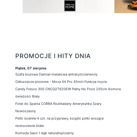
PROMOCJE I HITY DNIA
Piątek, 07 sierpnia
Szafa biurowa Damian metalowa antracyt/czerwony
Odkurzacze pionowe - Mova X4 Pro 45min Funkcja mycia
Candy Fresco 300 CNCQ2T620EW Pełny No Frost 205cm Komora
świeżości Biały
Fotel do Spania CORRA Rozkładany Amerykanka Szary
Nowoczesny
Półki ścienne 4 szt. na przyprawy, książki półki wiszące
nowoczesne białe
Komoda Saon 1 dąb naturalny/czarny