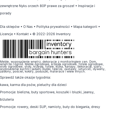
zewnętrzne Nyks orzech 80P prawe za grosze!
•
Inspiracje i
porady
Dla sklepów
•
O Nas
•
Polityka prywatności
•
Mapa kategorii
•
Licencje
•
Kontakt
• © 2022-2026 Inventory
Meble, wyposażenie wnętrz, dekoracje z monitoringiem cen. Dom,
wnętrze i ogród. Meble ogrodowe, krzesła ogrodowe, fotele ogrodowe,
stoły ogrodowe, stoły, krzesła, fotele, łóżka, kanapy, dekoracje, szafy,
wyposażenie kuchni i jadalni (kubki, talerze, zastawy, sztućce), dywany,
zasłony, pościel, kołdry, poduszki, materace i wiele innych.
Sprawdź także
okazje tygodnia
:
kawa
,
karma dla psów
,
pieluchy dla dzieci
Promocje:
bielizna
,
buty sportowe
,
koszulki i bluzki
,
jeansy
,
biżuteria
Promocje:
rowery
,
deski SUP
,
namioty
,
buty do biegania
,
dresy