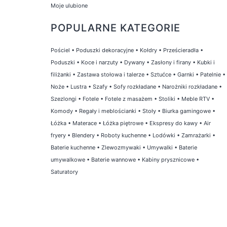
Moje ulubione
POPULARNE KATEGORIE
Pościel
•
Poduszki dekoracyjne
•
Kołdry
•
Prześcieradła
•
Poduszki
•
Koce i narzuty
•
Dywany
•
Zasłony i firany
•
Kubki i
filiżanki
•
Zastawa stołowa i talerze
•
Sztućce
•
Garnki
•
Patelnie
•
Noże
•
Lustra
•
Szafy
•
Sofy rozkładane
•
Narożniki rozkładane
•
Szezlongi
•
Fotele
•
Fotele z masażem
•
Stoliki
•
Meble RTV
•
Komody
•
Regały i meblościanki
•
Stoły
•
Biurka gamingowe
•
Łóżka
•
Materace
•
Łóżka piętrowe
•
Ekspresy do kawy
•
Air
fryery
•
Blendery
•
Roboty kuchenne
•
Lodówki
•
Zamrażarki
•
Baterie kuchenne
•
Zlewozmywaki
•
Umywalki
•
Baterie
umywalkowe
•
Baterie wannowe
•
Kabiny prysznicowe
•
Saturatory