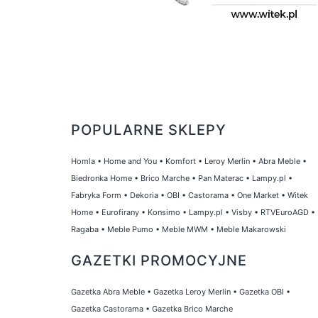
POPULARNE SKLEPY
Homla
•
Home and You
•
Komfort
•
Leroy Merlin
•
Abra Meble
•
Biedronka Home
•
Brico Marche
•
Pan Materac
•
Lampy.pl
•
Fabryka Form
•
Dekoria
•
OBI
•
Castorama
•
One Market
•
Witek
Home
•
Eurofirany
•
Konsimo
•
Lampy.pl
•
Visby
•
RTVEuroAGD
•
Ragaba
•
Meble Pumo
•
Meble MWM
•
Meble Makarowski
GAZETKI PROMOCYJNE
Gazetka Abra Meble
•
Gazetka Leroy Merlin
•
Gazetka OBI
•
Gazetka Castorama
•
Gazetka Brico Marche