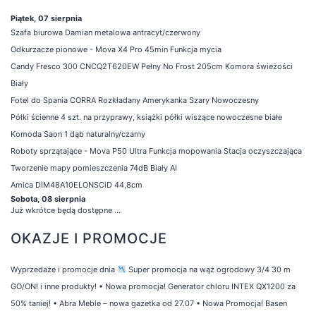
Piątek, 07 sierpnia
Szafa biurowa Damian metalowa antracyt/czerwony
Odkurzacze pionowe - Mova X4 Pro 45min Funkcja mycia
Candy Fresco 300 CNCQ2T620EW Pełny No Frost 205cm Komora świeżości
Biały
Fotel do Spania CORRA Rozkładany Amerykanka Szary Nowoczesny
Półki ścienne 4 szt. na przyprawy, książki półki wiszące nowoczesne białe
Komoda Saon 1 dąb naturalny/czarny
Roboty sprzątające - Mova P50 Ultra Funkcja mopowania Stacja oczyszczająca
Tworzenie mapy pomieszczenia 74dB Biały AI
Amica DIM48A10ELONSCiD 44,8cm
Sobota, 08 sierpnia
Już wkrótce będą dostępne ...
OKAZJE I PROMOCJE
Wyprzedaże i promocje dnia
Super promocja na wąż ogrodowy 3/4 30 m
GO/ON! i inne produkty!
•
Nowa promocja! Generator chloru INTEX QX1200 za
50% taniej!
•
Abra Meble – nowa gazetka od 27.07
•
Nowa Promocja! Basen