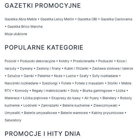
GAZETKI PROMOCYJNE
Gazetka Abra Meble
•
Gazetka Leroy Merlin
•
Gazetka OBI
•
Gazetka Castorama
•
Gazetka Brico Marche
Moje ulubione
POPULARNE KATEGORIE
Pościel
•
Poduszki dekoracyjne
•
Kołdry
•
Prześcieradła
•
Poduszki
•
Koce i
narzuty
•
Dywany
•
Zasłony i firany
•
Kubki i filiżanki
•
Zastawa stołowa i talerze
•
Sztućce
•
Garnki
•
Patelnie
•
Noże
•
Lustra
•
Szafy
•
Sofy rozkładane
•
Narożniki rozkładane
•
Szezlongi
•
Fotele
•
Fotele z masażem
•
Stoliki
•
Meble
RTV
•
Komody
•
Regały i meblościanki
•
Stoły
•
Biurka gamingowe
•
Łóżka
•
Materace
•
Łóżka piętrowe
•
Ekspresy do kawy
•
Air fryery
•
Blendery
•
Roboty
kuchenne
•
Lodówki
•
Zamrażarki
•
Baterie kuchenne
•
Zlewozmywaki
•
Umywalki
•
Baterie umywalkowe
•
Baterie wannowe
•
Kabiny prysznicowe
•
Saturatory
PROMOCJE I HITY DNIA