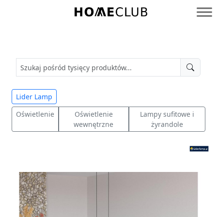
Przejdź
do
Homeclub
treści
Lider Lamp
Oświetlenie
Oświetlenie
Lampy sufitowe i
wewnętrzne
żyrandole