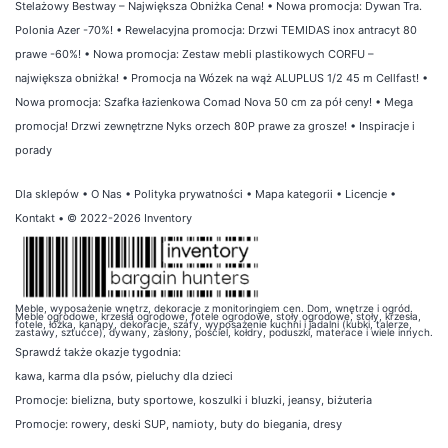
Stelażowy Bestway – Największa Obniżka Cena!
•
Nowa promocja: Dywan Tra.
Polonia Azer -70%!
•
Rewelacyjna promocja: Drzwi TEMIDAS inox antracyt 80
prawe -60%!
•
Nowa promocja: Zestaw mebli plastikowych CORFU –
największa obniżka!
•
Promocja na Wózek na wąż ALUPLUS 1/2 45 m Cellfast!
•
Nowa promocja: Szafka łazienkowa Comad Nova 50 cm za pół ceny!
•
Mega
promocja! Drzwi zewnętrzne Nyks orzech 80P prawe za grosze!
•
Inspiracje i
porady
Dla sklepów
•
O Nas
•
Polityka prywatności
•
Mapa kategorii
•
Licencje
•
Kontakt
• © 2022-2026 Inventory
Meble, wyposażenie wnętrz, dekoracje z monitoringiem cen. Dom, wnętrze i ogród.
Meble ogrodowe, krzesła ogrodowe, fotele ogrodowe, stoły ogrodowe, stoły, krzesła,
fotele, łóżka, kanapy, dekoracje, szafy, wyposażenie kuchni i jadalni (kubki, talerze,
zastawy, sztućce), dywany, zasłony, pościel, kołdry, poduszki, materace i wiele innych.
Sprawdź także
okazje tygodnia
:
kawa
,
karma dla psów
,
pieluchy dla dzieci
Promocje:
bielizna
,
buty sportowe
,
koszulki i bluzki
,
jeansy
,
biżuteria
Promocje:
rowery
,
deski SUP
,
namioty
,
buty do biegania
,
dresy