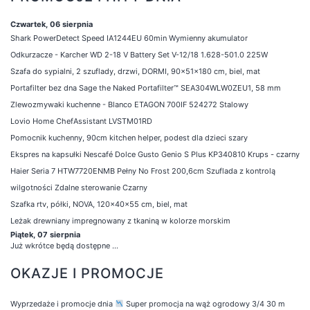
Czwartek, 06 sierpnia
Shark PowerDetect Speed IA1244EU 60min Wymienny akumulator
Odkurzacze - Karcher WD 2-18 V Battery Set V-12/18 1.628-501.0 225W
Szafa do sypialni, 2 szuflady, drzwi, DORMI, 90x51x180 cm, biel, mat
Portafilter bez dna Sage the Naked Portafilter™ SEA304WLW0ZEU1, 58 mm
Zlewozmywaki kuchenne - Blanco ETAGON 700IF 524272 Stalowy
Lovio Home ChefAssistant LVSTM01RD
Pomocnik kuchenny, 90cm kitchen helper, podest dla dzieci szary
Ekspres na kapsułki Nescafé Dolce Gusto Genio S Plus KP340810 Krups - czarny
Haier Seria 7 HTW7720ENMB Pełny No Frost 200,6cm Szuflada z kontrolą
wilgotności Zdalne sterowanie Czarny
Szafka rtv, półki, NOVA, 120x40x55 cm, biel, mat
Leżak drewniany impregnowany z tkaniną w kolorze morskim
Piątek, 07 sierpnia
Już wkrótce będą dostępne ...
OKAZJE I PROMOCJE
Wyprzedaże i promocje dnia
Super promocja na wąż ogrodowy 3/4 30 m