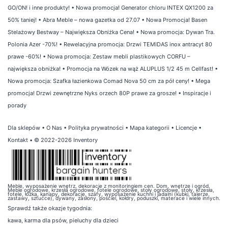
GO/ON! i inne produkty!
•
Nowa promocja! Generator chloru INTEX QX1200 za
50% taniej!
•
Abra Meble – nowa gazetka od 27.07
•
Nowa Promocja! Basen
Stelażowy Bestway – Największa Obniżka Cena!
•
Nowa promocja: Dywan Tra.
Polonia Azer -70%!
•
Rewelacyjna promocja: Drzwi TEMIDAS inox antracyt 80
prawe -60%!
•
Nowa promocja: Zestaw mebli plastikowych CORFU –
największa obniżka!
•
Promocja na Wózek na wąż ALUPLUS 1/2 45 m Cellfast!
•
Nowa promocja: Szafka łazienkowa Comad Nova 50 cm za pół ceny!
•
Mega
promocja! Drzwi zewnętrzne Nyks orzech 80P prawe za grosze!
•
Inspiracje i
porady
Dla sklepów
•
O Nas
•
Polityka prywatności
•
Mapa kategorii
•
Licencje
•
Kontakt
• © 2022-2026 Inventory
Meble, wyposażenie wnętrz, dekoracje z monitoringiem cen. Dom, wnętrze i ogród.
Meble ogrodowe, krzesła ogrodowe, fotele ogrodowe, stoły ogrodowe, stoły, krzesła,
fotele, łóżka, kanapy, dekoracje, szafy, wyposażenie kuchni i jadalni (kubki, talerze,
zastawy, sztućce), dywany, zasłony, pościel, kołdry, poduszki, materace i wiele innych.
Sprawdź także
okazje tygodnia
:
kawa
,
karma dla psów
,
pieluchy dla dzieci