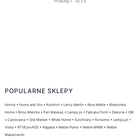
Produkty
1
-
60
z
0
dodatki do łazienki, aż po meble do sypialni.
Dzięki temu masz możliwość kompleksowego
umeblowania swojego mieszkania, znajdując
wszystko w jednym miejscu.
Nasza kategoria DUKA obejmuje również
produkty do ogrodu, które pozwolą Ci cieszyć
się pięknem i harmonią natury. Oferujemy
akcesoria ogrodowe, meble zewnętrzne oraz
artykuły dekoracyjne, które sprawią, że Twój
ogród stanie się miejscem relaksu i
POPULARNE SKLEPY
wypoczynku. Dzięki nim będziesz mógł
stworzyć swoją wymarzoną przestrzeń na
Homla
•
Home and You
•
Komfort
•
Leroy Merlin
•
Abra Meble
•
Biedronka
świeżym powietrzu.
Home
•
Brico Marche
•
Pan Materac
•
Lampy.pl
•
Fabryka Form
•
Dekoria
•
OBI
•
Castorama
•
One Market
•
Witek Home
•
Eurofirany
•
Konsimo
•
Lampy.pl
•
Zapraszamy do zapoznania się z naszą
Visby
•
RTVEuroAGD
•
Ragaba
•
Meble Pumo
•
Meble MWM
•
Meble
kategorią DUKA i odkrycia niezliczonych
Makarowski