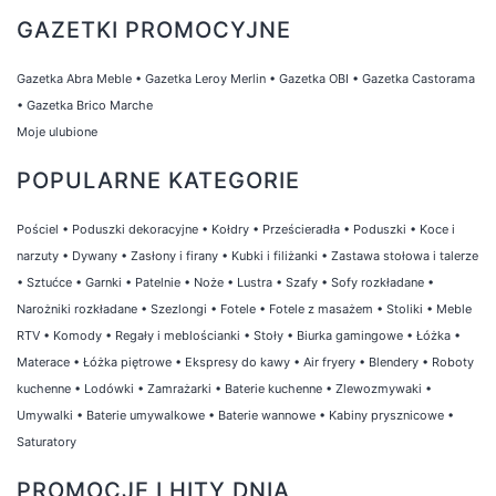
możliwości aranżacji wnętrz oraz ogrodu.
GAZETKI PROMOCYJNE
Dzięki naszym produktom będziesz mógł
stworzyć przytulne i stylowe otoczenie, które
Gazetka Abra Meble
•
Gazetka Leroy Merlin
•
Gazetka OBI
•
Gazetka Castorama
odzwierciedli Twoje osobiste gusta i
•
Gazetka Brico Marche
preferencje. Odkryj naszą ofertę i stwórz
Moje ulubione
wymarzone wnętrze oraz ogród!
POPULARNE KATEGORIE
Pościel
•
Poduszki dekoracyjne
•
Kołdry
•
Prześcieradła
•
Poduszki
•
Koce i
narzuty
•
Dywany
•
Zasłony i firany
•
Kubki i filiżanki
•
Zastawa stołowa i talerze
•
Sztućce
•
Garnki
•
Patelnie
•
Noże
•
Lustra
•
Szafy
•
Sofy rozkładane
•
Narożniki rozkładane
•
Szezlongi
•
Fotele
•
Fotele z masażem
•
Stoliki
•
Meble
RTV
•
Komody
•
Regały i meblościanki
•
Stoły
•
Biurka gamingowe
•
Łóżka
•
Materace
•
Łóżka piętrowe
•
Ekspresy do kawy
•
Air fryery
•
Blendery
•
Roboty
kuchenne
•
Lodówki
•
Zamrażarki
•
Baterie kuchenne
•
Zlewozmywaki
•
Umywalki
•
Baterie umywalkowe
•
Baterie wannowe
•
Kabiny prysznicowe
•
Saturatory
PROMOCJE I HITY DNIA