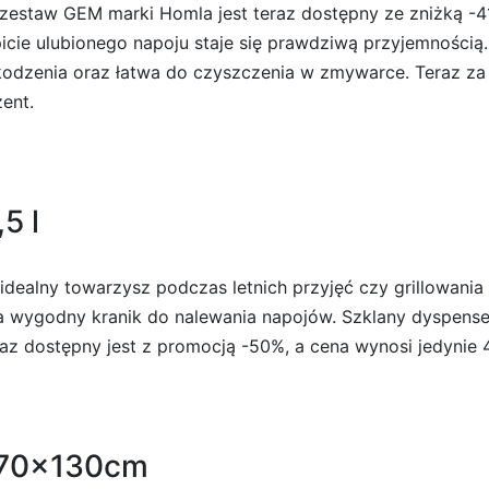
 zestaw GEM marki Homla jest teraz dostępny ze zniżką -
icie ulubionego napoju staje się prawdziwą przyjemnością
szkodzenia oraz łatwa do czyszczenia w zmywarce. Teraz z
zent.
5 l
o idealny towarzysz podczas letnich przyjęć czy grillowani
a wygodny kranik do nalewania napojów. Szklany dyspenser 
az dostępny jest z promocją -50%, a cena wynosi jedynie 4
 70x130cm