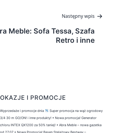
Następny wpis
a Meble: Sofa Tessa, Szafa
Retro i inne
OKAZJE I PROMOCJE
Wyprzedaże i promocje dnia
Super promocja na wąż ogrodowy
3/4 30 m GO/ON! i inne produkty!
•
Nowa promocja! Generator
chloru INTEX QX1200 za 50% taniej!
•
Abra Meble – nowa gazetka
od 27.07
•
Nowa Promocja! Basen Stelażowy Bestway –