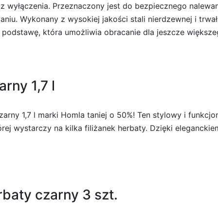
az wyłączenia. Przeznaczony jest do bezpiecznego nalewan
aniu. Wykonany z wysokiej jakości stali nierdzewnej i trwa
podstawę, która umożliwia obracanie dla jeszcze większ
rny 1,7 l
rny 1,7 l marki Homla taniej o 50%! Ten stylowy i funkcjo
której wystarczy na kilka filiżanek herbaty. Dzięki elegan
baty czarny 3 szt.