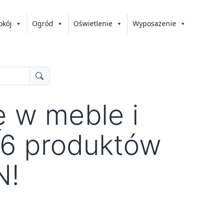
okój
Ogród
Oświetlenie
Wyposażenie
ę w meble i
 6 produktów
N!