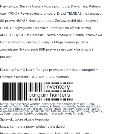
Największa Obniżka Cena!
•
Nowa promocja: Dywan Tra. Polonia
Azer -70%!
•
Rewelacyjna promocja: Drzwi TEMIDAS inox antracyt
80 prawe -60%!
•
Nowa promocja: Zestaw mebli plastikowych
CORFU – największa obniżka!
•
Promocja na Wózek na wąż
ALUPLUS 1/2 45 m Cellfast!
•
Nowa promocja: Szafka łazienkowa
Comad Nova 50 cm za pół ceny!
•
Mega promocja! Drzwi
zewnętrzne Nyks orzech 80P prawe za grosze!
•
Inspiracje i
porady
Dla sklepów
•
O Nas
•
Polityka prywatności
•
Mapa kategorii
•
Licencje
•
Kontakt
• © 2022-2026 Inventory
Meble, wyposażenie wnętrz, dekoracje z monitoringiem cen. Dom,
wnętrze i ogród. Meble ogrodowe, krzesła ogrodowe, fotele ogrodowe,
stoły ogrodowe, stoły, krzesła, fotele, łóżka, kanapy, dekoracje, szafy,
wyposażenie kuchni i jadalni (kubki, talerze, zastawy, sztućce), dywany,
zasłony, pościel, kołdry, poduszki, materace i wiele innych.
Sprawdź także
okazje tygodnia
:
kawa
,
karma dla psów
,
pieluchy dla dzieci
Promocje:
bielizna
,
buty sportowe
,
koszulki i bluzki
,
jeansy
,