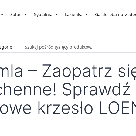
Salon
Sypialnia
Łazienka
Garderoba i przedp
la – Zaopatrz si
chenne! Sprawdź
owe krzesło LOE