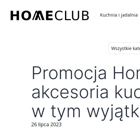
Przejdź
do
Kuchnia i jadalnia
treści
Homeclub
Promocja Hom
akcesoria ku
w tym wyjątk
26 lipca 2023