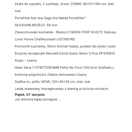
Szafa do sypialni, 2 szuflady, drzwi, DORMI, 90x51x180 cm, biel,
mat
Portafilter bez dna Sage the Naked Portafilter™
SEA304WLW0ZEU1, 58 mm
Zlewozmywaki kuchenne - Blanco ETAGON 700IF 524272 Stalowy
Lovio Home ChefAssistant LVSTM01RD
Pomocnik kuchenny, 90cm kitchen helper, podest dla dzieci szary
Ekspres na kapsułki Nescafé Dolce Gusto Genio S Plus KP340810
Krups - czarny
Haier Seria 7 HTW7720ENMB Pełny No Frost 200,6cm Szuflada z
kontrolą wilgotności Zdalne sterowanie Czarny
Szafka rtv, półki, NOVA, 120x40x55 cm, biel, mat
Leżak drewniany impregnowany z tkaniną w kolorze morskim
Piątek, 07 sierpnia
Już wkrótce będą dostępne ...