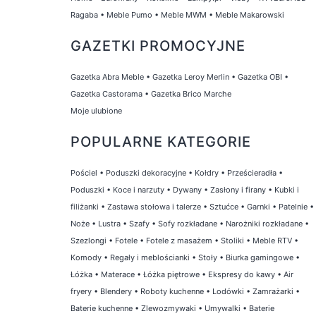
Ragaba
•
Meble Pumo
•
Meble MWM
•
Meble Makarowski
GAZETKI PROMOCYJNE
Gazetka Abra Meble
•
Gazetka Leroy Merlin
•
Gazetka OBI
•
Gazetka Castorama
•
Gazetka Brico Marche
Moje ulubione
POPULARNE KATEGORIE
Pościel
•
Poduszki dekoracyjne
•
Kołdry
•
Prześcieradła
•
Poduszki
•
Koce i narzuty
•
Dywany
•
Zasłony i firany
•
Kubki i
filiżanki
•
Zastawa stołowa i talerze
•
Sztućce
•
Garnki
•
Patelnie
•
Noże
•
Lustra
•
Szafy
•
Sofy rozkładane
•
Narożniki rozkładane
•
Szezlongi
•
Fotele
•
Fotele z masażem
•
Stoliki
•
Meble RTV
•
Komody
•
Regały i meblościanki
•
Stoły
•
Biurka gamingowe
•
Łóżka
•
Materace
•
Łóżka piętrowe
•
Ekspresy do kawy
•
Air
fryery
•
Blendery
•
Roboty kuchenne
•
Lodówki
•
Zamrażarki
•
Baterie kuchenne
•
Zlewozmywaki
•
Umywalki
•
Baterie