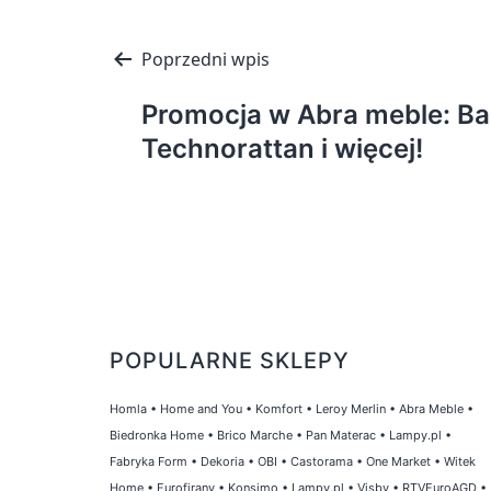
Nawigacja
Poprzedni wpis
wpisu
Promocja w Abra meble: Ba
Technorattan i więcej!
POPULARNE SKLEPY
Homla
•
Home and You
•
Komfort
•
Leroy Merlin
•
Abra Meble
•
Biedronka Home
•
Brico Marche
•
Pan Materac
•
Lampy.pl
•
Fabryka Form
•
Dekoria
•
OBI
•
Castorama
•
One Market
•
Witek
Home
•
Eurofirany
•
Konsimo
•
Lampy.pl
•
Visby
•
RTVEuroAGD
•