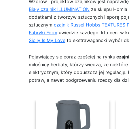
Wzorów i projektów czajników jest naprawdę du
Biały czajnik ILLUMINATION
ze sklepu Homla t
dodatkami z tworzyw sztucznych i sporą poje
sztucznym
czajnik Russel Hobbs TEXTURES 
Fabryki Form
uwiedzie każdego, kto ceni w k
Sicily Is My Love
to ekstrawagancki wybór dla
Pojawiający się coraz częściej na rynku
czajn
miłośnicy herbaty, którzy wiedzą, ze niektó
elektrycznym, który dopuszcza jej regulację
potraw, a nawet podgrzewaniu rzeczy dla dzi