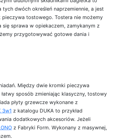
zymi ulubionymi składnikami bagietka to
 tych dwóch określeń naprzemiennie, a jest
ek pieczywa tostowego. Tostera nie możemy
ma się sprawa w opiekaczem, zamykanym z
możemy przygotowywać gotowe dania i
niadań. Między dwie kromki pieczywa
 łatwy sposób zmieniając klasyczny, tostowy
iada płyty grzewcze wykonane z
K 3w1
z katalogu DUKA to przykład
wania dodatkowych akcesoriów. Jeżeli
 LONO
z Fabryki Form. Wykonany z masywnej,
azem.