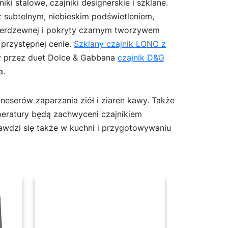
ki stalowe, czajniki designerskie i szklane.
z subtelnym, niebieskim podświetleniem,
 nierdzewnej i pokryty czarnym tworzywem
w przystępnej cenie.
Szklany czajnik LONO z
ny przez duet Dolce & Gabbana
czajnik D&G
a.
neserów zaparzania ziół i ziaren kawy. Także
peratury będą zachwyceni czajnikiem
awdzi się także w kuchni i przygotowywaniu