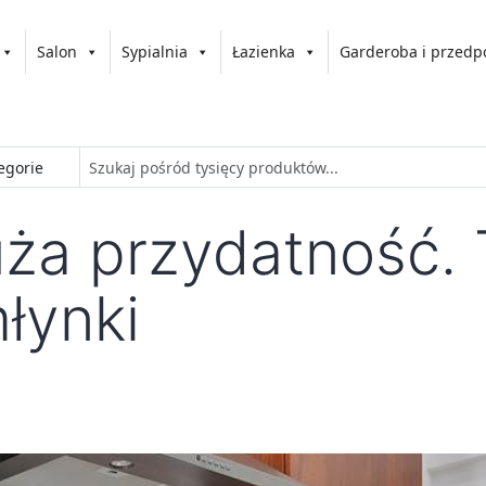
Salon
Sypialnia
Łazienka
Garderoba i przedp
ża przydatność. 
łynki