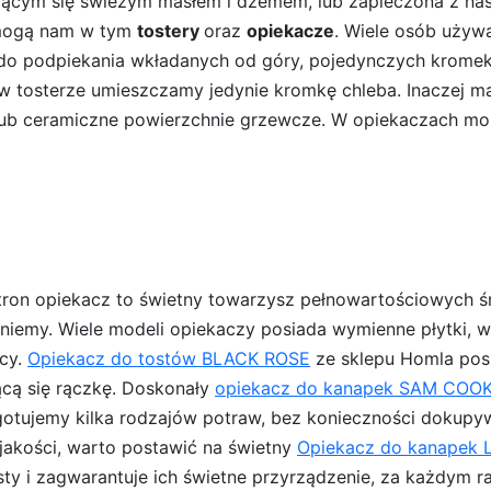
jącym się świeżym masłem i dżemem, lub zapieczona z nas
omogą nam w tym
tostery
oraz
opiekacze
. Wiele osób używa
ąd do podpiekania wkładanych od góry, pojedynczych krom
 tosterze umieszczamy jedynie kromkę chleba. Inaczej 
 lub ceramiczne powierzchnie grzewcze. W opiekaczach 
tron opiekacz to świetny towarzysz pełnowartościowych ś
iemy. Wiele modeli opiekaczy posiada wymienne płytki, w
icy.
Opiekacz do tostów BLACK ROSE
ze sklepu Homla pos
ącą się rączkę. Doskonały
opiekacz do kanapek SAM COO
gotujemy kilka rodzajów potraw, bez konieczności dokupy
 jakości, warto postawić na świetny
Opiekacz do kanapek
osty i zagwarantuje ich świetne przyrządzenie, za każdym r