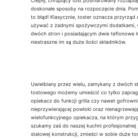
Ciepły, chrupiący tost posmarowany roztapia
doskonałe sposoby na rozpoczęcie dnia. P
to błąd! Klasycznie, toster oznacza przyrz
używać z żadnymi spożywczymi dodatkami, w
dwóch stron i posiadającym dwie teflonowe
niestraszne im są duże ilości składników.
Uwielbiany przez wielu, zamykany z dwóch s
tostowego możemy umieścić co tylko zapragn
opiekacz do funkcji grilla czy nawet gofrown
nieprzywierającej powłoki oraz nienagrzewaj
wielofunkcyjnego opiekacza, na którym przy
szukamy zaś do naszej kuchni profesjonalnej
stalowej konstrukcji, zmieści w sobie duże t