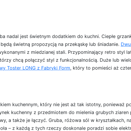
eba nadal jest świetnym dodatkiem do kuchni. Ciepłe grza
ędą świetną propozycją na przekąskę lub śniadanie.
Dwu
wykonanymi z miedzianej stali. Przypominający retro styl 
którzy chcą połączyć styl z funkcjonalnością. Duże lub 
y Toster LONG z Fabryki Form
, który to pomieści aż czt
kiem kuchennym, który nie jest aż tak istotny, ponieważ p
nek kuchenny z przedmiotem do mielenia grubych ziaren p
, a także je łączyć. Gruba, różowa sól w kryształkach, na
ioła – z każdą z tych rzeczy doskonale poradzi sobie elek