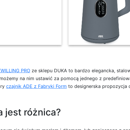
emperatury ADE 1,5 l szary
 ZWILLING PRO
ze sklepu DUKA to bardzo elegancka, stalo
ę możemy na nim ustawić za pomocą jednego z predefinio
ury
czajnik ADE z Fabryki Form
to designerska propozycja d
 jest różnica?