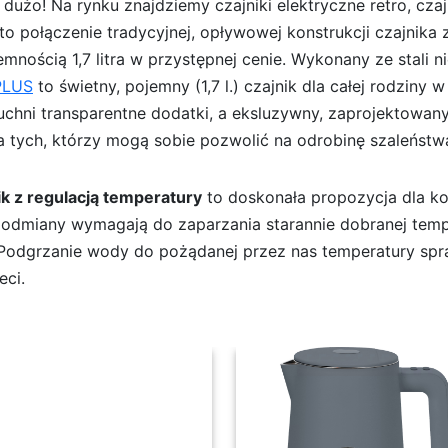
żo! Na rynku znajdziemy czajniki elektryczne retro, czajni
o połączenie tradycyjnej, opływowej konstrukcji czajnika 
mnością 1,7 litra w przystępnej cenie. Wykonany ze stali
PLUS
to świetny, pojemny (1,7 l.) czajnik dla całej rodziny 
uchni transparentne dodatki, a eksluzywny, zaprojektowa
 tych, którzy mogą sobie pozwolić na odrobinę szaleństw
ik z regulacją temperatury
to doskonała propozycja dla ko
re odmiany wymagają do zaparzania starannie dobranej tem
. Podgrzanie wody do pożądanej przez nas temperatury spr
eci.