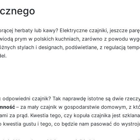
ycznego
orącej herbaty lub kawy? Elektryczne czajniki, jeszcze pa
ś wiodą prym w polskich kuchniach, zarówno z powodu wygo
óżnych stylach i designach, podświetlane, z regulacją tem
el.
 odpowiedni czajnik? Tak naprawdę istotne są dwie rzecz
emność
– za mały czajnik w gospodarstwie domowym, z któ
mi za prąd. Kwestia tego, czy kopuła czajnika jest szkl
 kwestia gustu i tego, co będzie nam pasować do wystroj