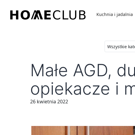
Przejdź
do
Kuchnia i jadalnia
treści
Homeclub
Małe AGD, du
opiekacze i m
26 kwietnia 2022