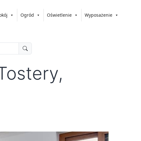
okój
Ogród
Oświetlenie
Wyposażenie
Tostery,