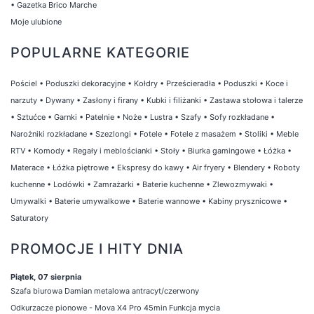
•
Gazetka Brico Marche
Moje ulubione
POPULARNE KATEGORIE
Pościel
•
Poduszki dekoracyjne
•
Kołdry
•
Prześcieradła
•
Poduszki
•
Koce i
narzuty
•
Dywany
•
Zasłony i firany
•
Kubki i filiżanki
•
Zastawa stołowa i talerze
•
Sztućce
•
Garnki
•
Patelnie
•
Noże
•
Lustra
•
Szafy
•
Sofy rozkładane
•
Narożniki rozkładane
•
Szezlongi
•
Fotele
•
Fotele z masażem
•
Stoliki
•
Meble
RTV
•
Komody
•
Regały i meblościanki
•
Stoły
•
Biurka gamingowe
•
Łóżka
•
Materace
•
Łóżka piętrowe
•
Ekspresy do kawy
•
Air fryery
•
Blendery
•
Roboty
kuchenne
•
Lodówki
•
Zamrażarki
•
Baterie kuchenne
•
Zlewozmywaki
•
Umywalki
•
Baterie umywalkowe
•
Baterie wannowe
•
Kabiny prysznicowe
•
Saturatory
PROMOCJE I HITY DNIA
Piątek, 07 sierpnia
Szafa biurowa Damian metalowa antracyt/czerwony
Odkurzacze pionowe - Mova X4 Pro 45min Funkcja mycia