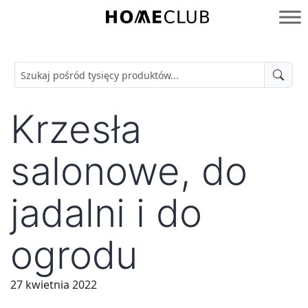
Przejdź
do
Homeclub
treści
Krzesła
salonowe, do
jadalni i do
ogrodu
27 kwietnia 2022