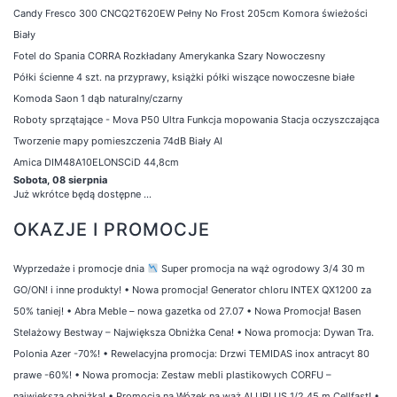
Candy Fresco 300 CNCQ2T620EW Pełny No Frost 205cm Komora świeżości
Biały
Fotel do Spania CORRA Rozkładany Amerykanka Szary Nowoczesny
Półki ścienne 4 szt. na przyprawy, książki półki wiszące nowoczesne białe
Komoda Saon 1 dąb naturalny/czarny
Roboty sprzątające - Mova P50 Ultra Funkcja mopowania Stacja oczyszczająca
Tworzenie mapy pomieszczenia 74dB Biały AI
Amica DIM48A10ELONSCiD 44,8cm
Sobota, 08 sierpnia
Już wkrótce będą dostępne ...
OKAZJE I PROMOCJE
Wyprzedaże i promocje dnia
Super promocja na wąż ogrodowy 3/4 30 m
GO/ON! i inne produkty!
•
Nowa promocja! Generator chloru INTEX QX1200 za
50% taniej!
•
Abra Meble – nowa gazetka od 27.07
•
Nowa Promocja! Basen
Stelażowy Bestway – Największa Obniżka Cena!
•
Nowa promocja: Dywan Tra.
Polonia Azer -70%!
•
Rewelacyjna promocja: Drzwi TEMIDAS inox antracyt 80
prawe -60%!
•
Nowa promocja: Zestaw mebli plastikowych CORFU –
największa obniżka!
•
Promocja na Wózek na wąż ALUPLUS 1/2 45 m Cellfast!
•