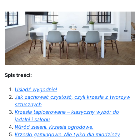
Spis treści:
Usiądź wygodnie!
Jak zachować czystość, czyli krzesła z tworzyw
sztucznych
Krzesła tapicerowane – klasyczny wybór do
jadalni i salonu
Wśród zieleni. Krzesła ogrodowe.
Krzesło gamingowe. Nie tylko dla młodzieży