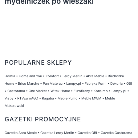
mydelniczek po wieszaki
POPULARNE SKLEPY
Homla
•
Home and You
•
Komfort
•
Leroy Merlin
•
Abra Meble
•
Biedronka
Home
•
Brico Marche
•
Pan Materac
•
Lampy.pl
•
Fabryka Form
•
Dekoria
•
OBI
•
Castorama
•
One Market
•
Witek Home
•
Eurofirany
•
Konsimo
•
Lampy.pl
•
Visby
•
RTVEuroAGD
•
Ragaba
•
Meble Pumo
•
Meble MWM
•
Meble
Makarowski
GAZETKI PROMOCYJNE
Gazetka Abra Meble
•
Gazetka Leroy Merlin
•
Gazetka OBI
•
Gazetka Castorama