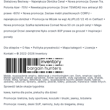
Stelażowy Bestway – Największa Obniżka Cena!
•
Nowa promocja: Dywan Tra.
Polonia Azer -70%!
•
Rewelacyjna promocja: Drzwi TEMIDAS inox antracyt 80
prawe -60%!
•
Nowa promocja: Zestaw mebli plastikowych CORFU –
największa obniżka!
•
Promocja na Wózek na wąż ALUPLUS 1/2 45 m Cellfast!
•
Nowa promocja: Szafka łazienkowa Comad Nova 50 cm za pół ceny!
•
Mega
promocja! Drzwi zewnętrzne Nyks orzech 80P prawe za grosze!
•
Inspiracje i
porady
Dla sklepów
•
O Nas
•
Polityka prywatności
•
Mapa kategorii
•
Licencje
•
Kontakt
• © 2022-2026 Inventory
Meble, wyposażenie wnętrz, dekoracje z monitoringiem cen. Dom, wnętrze i ogród.
Meble ogrodowe, krzesła ogrodowe, fotele ogrodowe, stoły ogrodowe, stoły, krzesła,
fotele, łóżka, kanapy, dekoracje, szafy, wyposażenie kuchni i jadalni (kubki, talerze,
zastawy, sztućce), dywany, zasłony, pościel, kołdry, poduszki, materace i wiele innych.
Sprawdź także
okazje tygodnia
:
kawa
,
karma dla psów
,
pieluchy dla dzieci
Promocje:
bielizna
,
buty sportowe
,
koszulki i bluzki
,
jeansy
,
biżuteria
Promocje:
rowery
,
deski SUP
,
namioty
,
buty do biegania
,
dresy