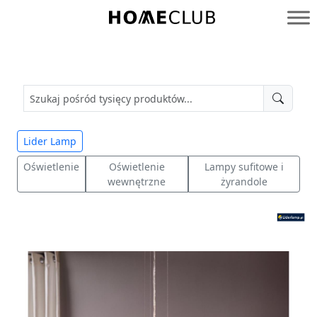
Przejdź
do
Homeclub
treści
Lider Lamp
Oświetlenie
Oświetlenie
Lampy sufitowe i
wewnętrzne
żyrandole