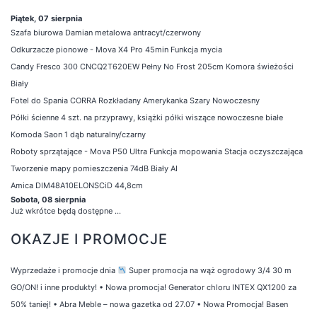
Piątek, 07 sierpnia
Szafa biurowa Damian metalowa antracyt/czerwony
Odkurzacze pionowe - Mova X4 Pro 45min Funkcja mycia
Candy Fresco 300 CNCQ2T620EW Pełny No Frost 205cm Komora świeżości
Biały
Fotel do Spania CORRA Rozkładany Amerykanka Szary Nowoczesny
Półki ścienne 4 szt. na przyprawy, książki półki wiszące nowoczesne białe
Komoda Saon 1 dąb naturalny/czarny
Roboty sprzątające - Mova P50 Ultra Funkcja mopowania Stacja oczyszczająca
Tworzenie mapy pomieszczenia 74dB Biały AI
Amica DIM48A10ELONSCiD 44,8cm
Sobota, 08 sierpnia
Już wkrótce będą dostępne ...
OKAZJE I PROMOCJE
Wyprzedaże i promocje dnia
Super promocja na wąż ogrodowy 3/4 30 m
GO/ON! i inne produkty!
•
Nowa promocja! Generator chloru INTEX QX1200 za
50% taniej!
•
Abra Meble – nowa gazetka od 27.07
•
Nowa Promocja! Basen