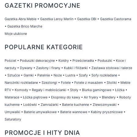
GAZETKI PROMOCYJNE
Gazetka Abra Meble
•
Gazetka Leroy Merlin
•
Gazetka OBI
•
Gazetka Castorama
•
Gazetka Brico Marche
Moje ulubione
POPULARNE KATEGORIE
Pościel
•
Poduszki dekoracyjne
•
Kołdry
•
Prześcieradła
•
Poduszki
•
Koce i
narzuty
•
Dywany
•
Zasłony i firany
•
Kubki i filiżanki
•
Zastawa stołowa i talerze
•
Sztućce
•
Garnki
•
Patelnie
•
Noże
•
Lustra
•
Szafy
•
Sofy rozkładane
•
Narożniki rozkładane
•
Szezlongi
•
Fotele
•
Fotele z masażem
•
Stoliki
•
Meble
RTV
•
Komody
•
Regały i meblościanki
•
Stoły
•
Biurka gamingowe
•
Łóżka
•
Materace
•
Łóżka piętrowe
•
Ekspresy do kawy
•
Air fryery
•
Blendery
•
Roboty
kuchenne
•
Lodówki
•
Zamrażarki
•
Baterie kuchenne
•
Zlewozmywaki
•
Umywalki
•
Baterie umywalkowe
•
Baterie wannowe
•
Kabiny prysznicowe
•
Saturatory
PROMOCJE I HITY DNIA