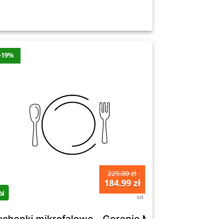
-19%
229.00 zł
184.99 zł
szt