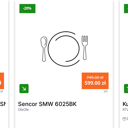
-20%
749.00 zł
ł
599.00 zł
szt
szt
or SMW 6025BK
Sencor SMW 6025BK
K
OleOle
RT
D