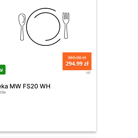
369.00 zł
294.99 zł
szt
 WH
eka MW FS20 WH
Ole