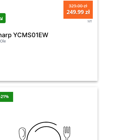
1499 zł
Tak
329.00 zł
249.99 zł
1499.99 zł
Tak
szt
249.99 zł
Tak
G20SMW Grill
harp YCMS01EW
Ole
-21%