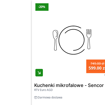
-20%
749.00 zł
599.00 z
Kuchenki mikrofalowe - Senc
RTV Euro AGD
Darmowa dostawa