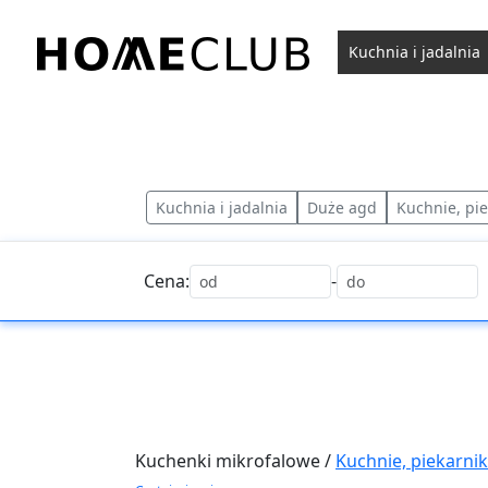
Przejdź
do
Kuchnia i jadalnia
treści
Homeclub
Kuchnia i jadalnia
Duże agd
Kuchnie, pie
Cena:
-
Kuchenki mikrofalowe /
Kuchnie, piekarnik