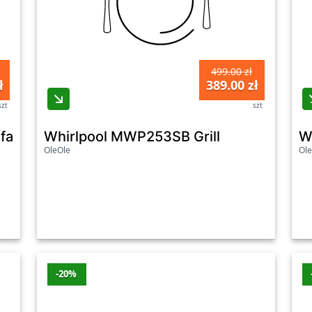
499.00 zł
ł
389.00 zł
szt
szt
ofalowa SMW 700 D4
Whirlpool MWP253SB Grill
W
OleOle
Ole
-20%