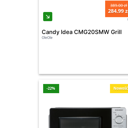
Smeg MOC01BLMEU
389.00 zł
284.99 z
Kuchenki mikrofalowe Smeg MOC01BLME
Sharp YCMS01EW
Candy Idea CMG20SMW Grill
Ostatnia aktualizacja promocji: czwartek, 06.
OleOle
Zobacz wszystkie oferty promocyjne poniże
-22%
Nowoś