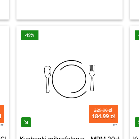
-19%
229.00 zł
ł
184.99 zł
szt
szt