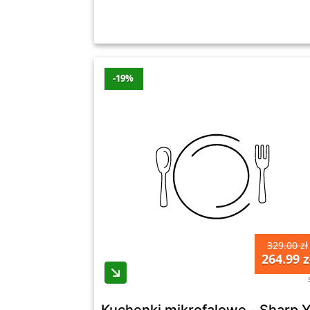
-19%
329.00 zł
264.99 z