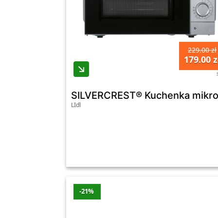
229.00 zł
179.00 z
SILVERCREST® Kuchenka mikr
LIdl
-21%