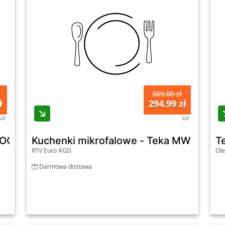
369.00 zł
ł
294.99 zł
szt
szt
 MOC20100W2
Kuchenki mikrofalowe - Teka MW FS20
T
RTV Euro AGD
Ole
Darmowa dostawa