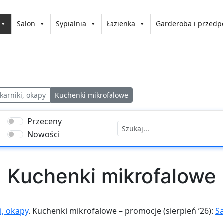
Salon
Sypialnia
Łazienka
Garderoba i przedp
karniki, okapy
Kuchenki mikrofalowe
Przeceny
Nowości
Kuchenki mikrofalowe
i, okapy
. Kuchenki mikrofalowe – promocje (sierpień ’26):
S