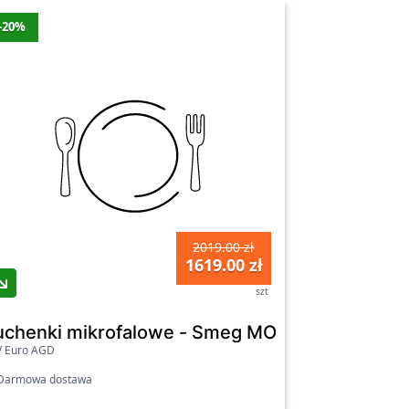
-20%
2019.00 zł
1619.00 zł
szt
uchenki mikrofalowe - Smeg MOE31B
V Euro AGD
armowa dostawa