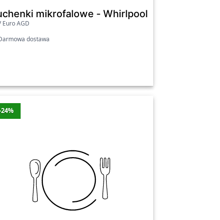
EGMEU
uchenki mikrofalowe - Whirlpool MWP304M Gril
V Euro AGD
armowa dostawa
niżki
Cena
Najniższa cena
1434 zł
Tak
599 zł
Nie
-24%
599 zł
Nie
1114 zł
Nie
419 zł
Tak
3599 zł
Nie
457 zł
Nie