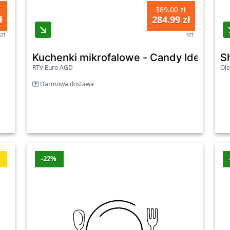
Oleole
-7%
-100 zł
389.00 zł
ł
284.99 zł
U
Rtv-euro-agd
-7%
-100 zł
szt
szt
Oleole
-25%
-80 zł
Kuchenki mikrofalowe - Candy Idea CM
S
08.2026
RTV Euro AGD
Ole
j.
Darmowa dostawa
ć
-22%