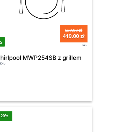
529.00 zł
419.00 zł
szt
hirlpool MWP254SB z grillem
Ole
-20%