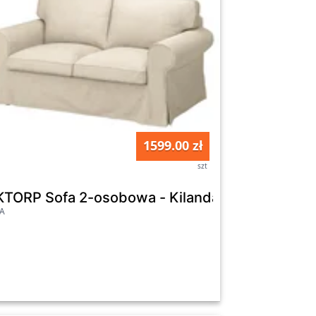
1599.00 zł
szt
oniebieski
KTORP Sofa 2-osobowa - Kilanda jasnobeżowy
EA