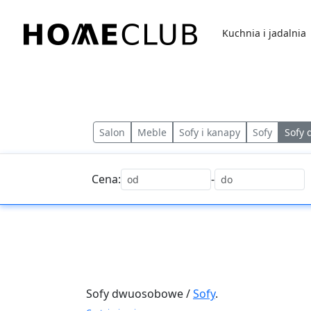
Przejdź
do
Kuchnia i jadalnia
treści
Homeclub
Salon
Meble
Sofy i kanapy
Sofy
Sofy
Cena:
-
Sofy dwuosobowe /
Sofy
.