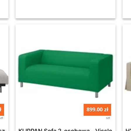
ł
899.00 zł
szt
szt