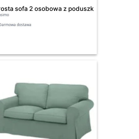
owa
rosta sofa 2 osobowa z poduszkami sztruks b
nsimo
armowa dostawa