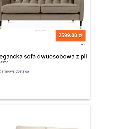
2599.00 zł
szt
mnozielony
legancka sofa dwuosobowa z pikowaniem w tk
nsimo
armowa dostawa