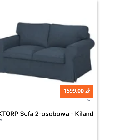
1599.00 zł
szt
zarozielony
KTORP Sofa 2-osobowa - Kilanda granatowy
EA