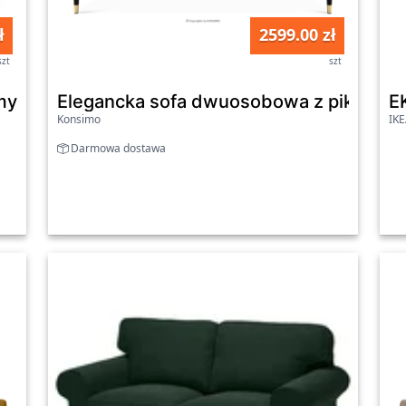
ł
2599.00 zł
szt
szt
yra niebieski
Elegancka sofa dwuosobowa z pikowani
E
Konsimo
IK
Darmowa dostawa