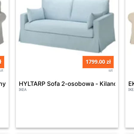
ł
1799.00 zł
szt
szt
yra biały/czarny
HYLTARP Sofa 2-osobowa - Kilanda blad
E
IKEA
IK