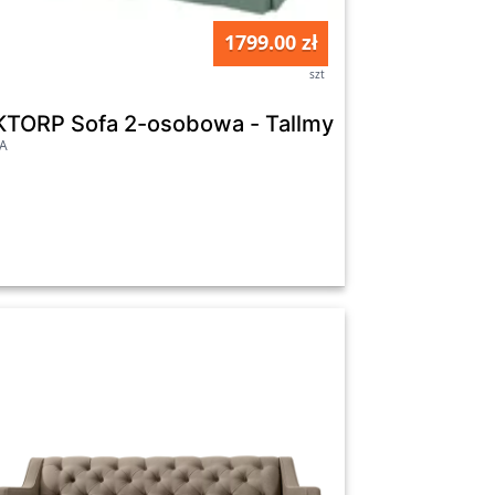
1799.00 zł
szt
em w tkaninie welur czarny NOMUS
KTORP Sofa 2-osobowa - Tallmyra jasnozielony
EA