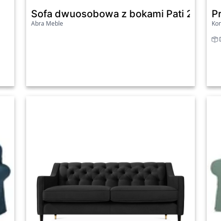
Sofa dwuosobowa z bokami Pati 2 beż
P
Abra Meble
Ko
D