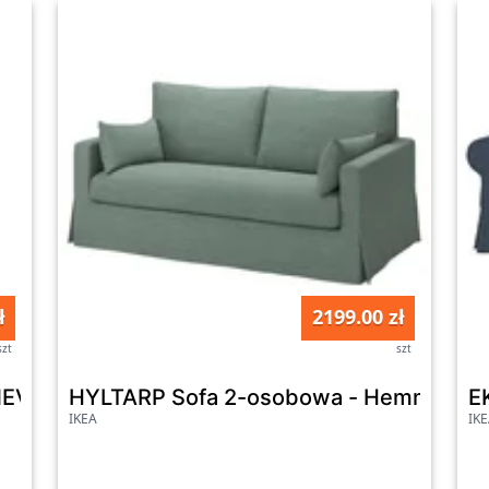
ł
2199.00 zł
szt
szt
EVA w angielskim stylu
HYLTARP Sofa 2-osobowa - Hemmesta s
E
IKEA
IK