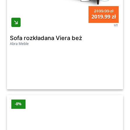
2199.99 zł
2019.99 zł
szt
Sofa rozkładana Viera beż
Abra Meble
-8%