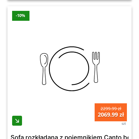
-10%
2299.99 zł
2069.99 zł
szt
Sofa rozkładana z pojemnikiem Canto beż