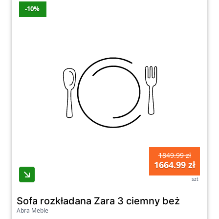
Zachęcamy do zapoznania się z naszą bogatą
-10%
ofertą sof rozkładanych i wybrania modelu,
który najlepiej spełni Twoje oczekiwania.
Zapewniamy szybką dostawę, atrakcyjne ceny
i profesjonalną obsługę klienta, aby Twoje
zakupy na naszej platformie zakupowej były
komfortowe i satysfakcjonujące. Nie czekaj,
wprowadź do swojego wnętrza nowoczesny
akcent i ciesz się funkcjonalnością i stylem!
1849.99 zł
1664.99 zł
szt
Sofa rozkładana Zara 3 ciemny beż
Abra Meble