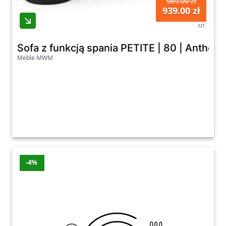
989.00 zł
939.00 zł
szt
Sofa z funkcją spania PETITE | 80 | Anth
Meble MWM
-4%