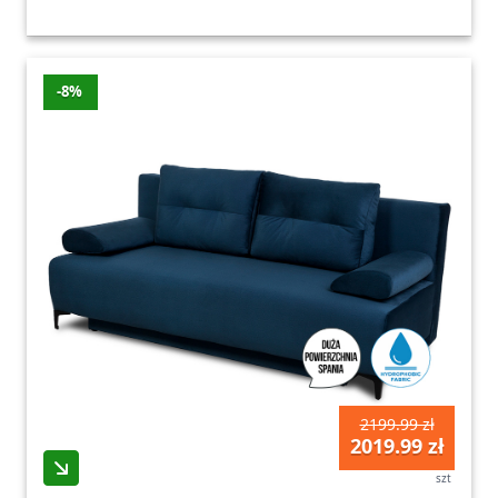
-8%
2199.99 zł
2019.99 zł
szt