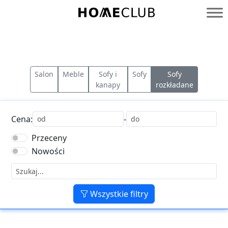
Przejdź
do
Homeclub
treści
Salon
Meble
Sofy i
Sofy
Sofy
kanapy
rozkładane
Cena:
-
Przeceny
Nowości
Wszystkie filtry