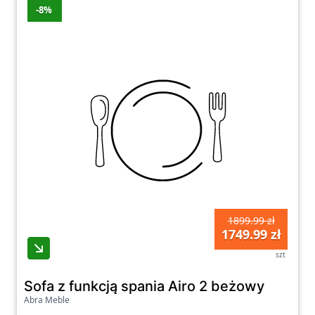
-8%
1899.99 zł
1749.99 zł
szt
Sofa z funkcją spania Airo 2 beżowy
Abra Meble