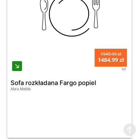
1549.99 zł
1484.99 zł
szt
Sofa rozkładana Fargo popiel
Abra Meble