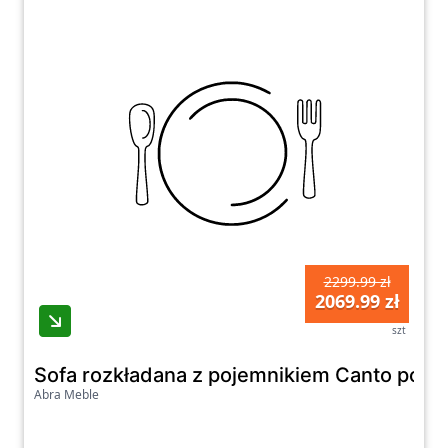
2299.99 zł
2069.99 zł
szt
Sofa rozkładana z pojemnikiem Canto popie
Abra Meble