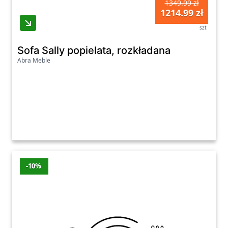
1349.99 zł
1214.99 zł
szt
Sofa Sally popielata, rozkładana
Abra Meble
-10%