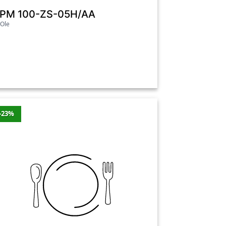
 sprzęt renomowanych producentów, dzięki
PM 100-ZS-05H/AA
i zamrażarek, dbamy o to, aby każdy klient
Ole
wsze świeże i smaczne.
rtość zniżki
Cena
Najniższa cena
-23%
0 zł
2899 zł
Tak
5 zł
2184.99 zł
Tak
5 zł
2184.99 zł
Tak
8 zł
6449 zł
Tak
0 zł
2559.99 zł
Nie