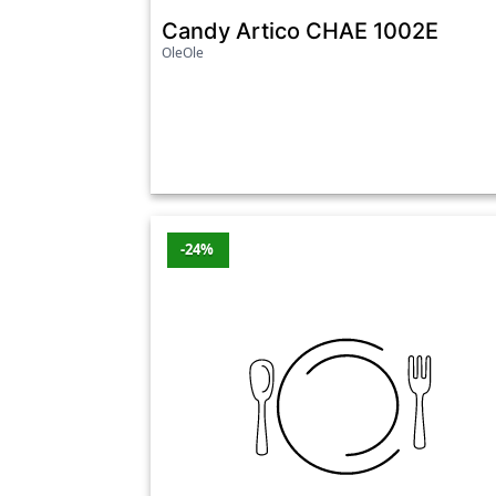
Zapraszamy do zapoznania się z naszą bog
Candy Artico CHAE 1002E
czemu masz pewność, że zakupiony produkt 
OleOle
znalazł odpowiedni sprzęt, który ułatwi p
Zamrażarki – najnowsze
Promocje z ostatnich 7 dni
Produkt
-24%
LG GFT61MCCSZ
Zamrażarki Beko Professional ADN248FSB
Beko Professional ADN248FSBP
Asko Seamless Collection RFF586KNCB1 No 
Liebherr FNe No Frost