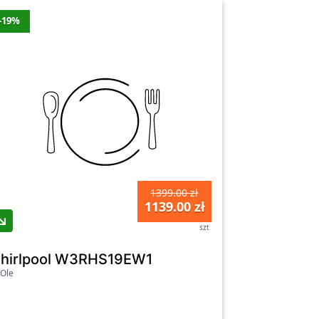
-19%
1399.00 zł
1139.00 zł
szt
hirlpool W3RHS19EW1
Ole