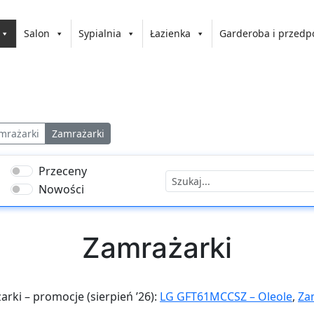
Salon
Sypialnia
Łazienka
Garderoba i przedp
mrażarki
Zamrażarki
Przeceny
Nowości
Zamrażarki
arki – promocje (sierpień ’26):
LG GFT61MCCSZ – Oleole
,
Za