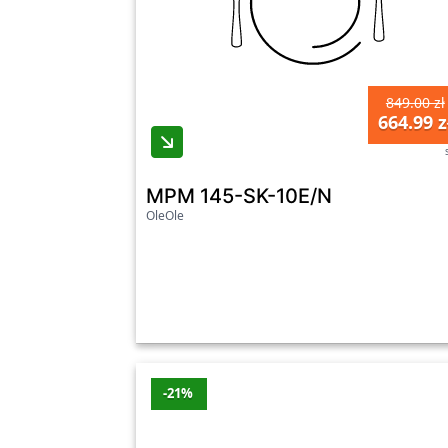
849.00 zł
664.99 z
MPM 145-SK-10E/N
OleOle
-21%