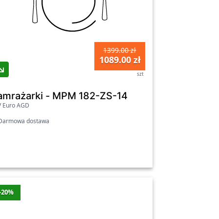
1399.00 zł
1089.00 zł
szt
amrażarki - MPM 182-ZS-14
V Euro AGD
armowa dostawa
-20%