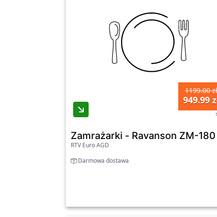
1199.00 z
949.99 z
Zamrażarki - Ravanson ZM-180
RTV Euro AGD
Darmowa dostawa