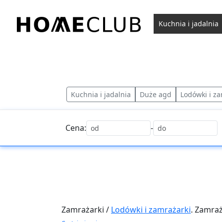
Przejdź
do
Kuchnia i jadalnia
treści
Homeclub
Kuchnia i jadalnia
Duże agd
Lodówki i za
Cena:
-
Zamrażarki /
Lodówki i zamrażarki
. Zamraż