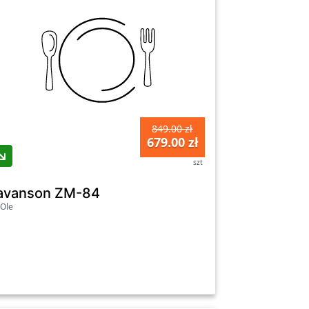
849.00 zł
679.00 zł
szt
avanson ZM-84
Ole