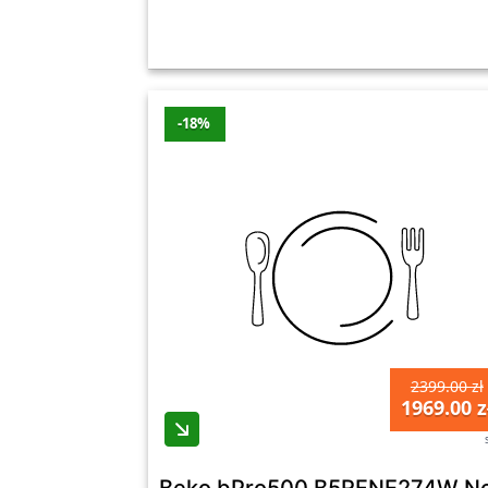
-18%
2399.00 zł
1969.00 z