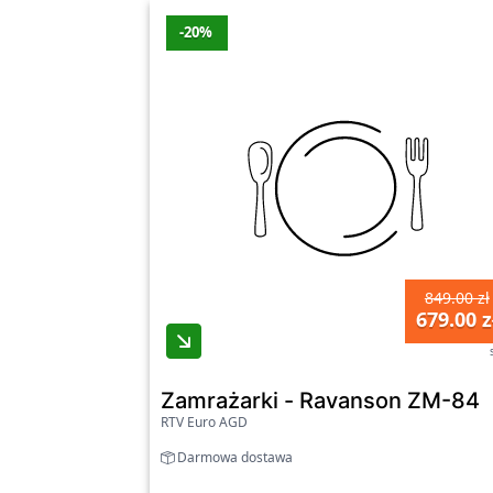
-20%
849.00 zł
679.00 z
Zamrażarki - Ravanson ZM-84
RTV Euro AGD
Darmowa dostawa