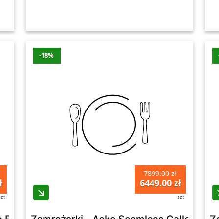
-18%
7899.00 zł
ł
6449.00 zł
szt
szt