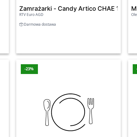
atą ofertą zamrażarek na naszej stronie. Znajdziesz tutaj
Zamrażarki - Candy Artico CHAE 1002E
M
będzie spełniał Twoje oczekiwania. Dzięki naszej kategori
RTV Euro AGD
Ole
rzechowywanie żywności i sprawi, że Twoje potrawy będą za
Darmowa dostawa
 promocje
Sklep
Przecena
Wa
-23%
Oleole
-13%
-40
P
Rtv-euro-agd
-13%
-31
Oleole
-13%
-31
Frost Zdalne sterowanie
Oleole
-5%
-29
Oleole
-6%
-14