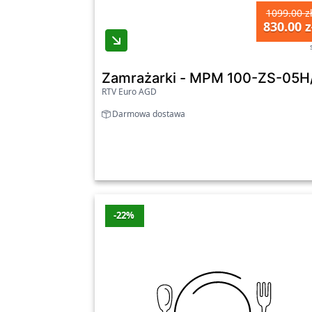
1099.00 z
Beko CF100EWN FreezerGuard
830.00 z
MPM MPM-200-SK-16/D
Zamrażarki - MPM 100-ZS-05H
MPM
RTV Euro AGD
Candy CNCHQ4S520EW
Darmowa dostawa
Ostatnia aktualizacja promocji: środa, 05.08.
Zobacz wszystkie oferty promocyjne poniże
-22%