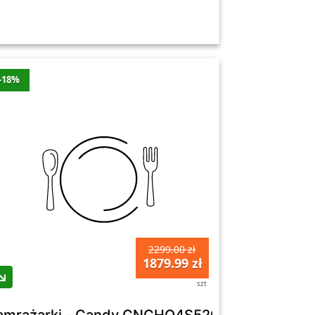
-18%
2299.00 zł
1879.99 zł
szt