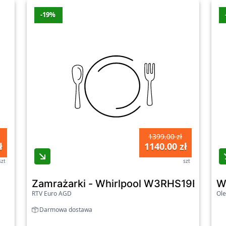
-19%
1399.00 zł
ł
1140.00 zł
szt
szt
Zamrażarki - Whirlpool W3RHS19EW1
W
RTV Euro AGD
Ole
Darmowa dostawa