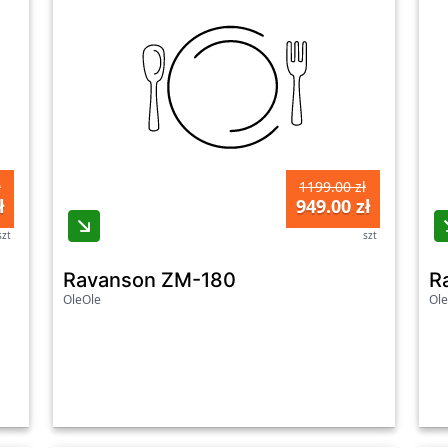
ł
1199.00 zł
ł
949.00 zł
szt
szt
Ravanson ZM-180
R
OleOle
Ole