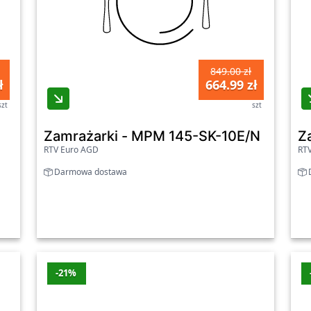
849.00 zł
ł
664.99 zł
szt
szt
Zamrażarki - MPM 145-SK-10E/N
Z
RTV Euro AGD
RT
Darmowa dostawa
D
-21%