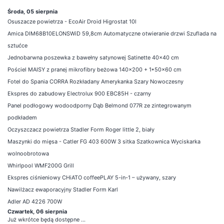
Środa, 05 sierpnia
Osuszacze powietrza - EcoAir Droid Higrostat 10l
Amica DIM68B10ELONSWiD 59,8cm Automatyczne otwieranie drzwi Szuflada na
sztućce
Jednobarwna poszewka z bawełny satynowej Satinette 40x40 cm
Pościel MAISY z pranej mikrofibry beżowa 140x200 + 1*50x60 cm
Fotel do Spania CORRA Rozkładany Amerykanka Szary Nowoczesny
Ekspres do zabudowy Electrolux 900 EBC85H - czarny
Panel podłogowy wodoodporny Dąb Belmond 077R ze zintegrowanym
podkładem
Oczyszczacz powietrza Stadler Form Roger little 2, biały
Maszynki do mięsa - Catler FG 403 600W 3 sitka Szatkownica Wyciskarka
wolnoobrotowa
Whirlpool WMF200G Grill
Ekspres ciśnieniowy CHiATO coffeePLAY 5-in-1 – używany, szary
Nawilżacz ewaporacyjny Stadler Form Karl
Adler AD 4226 700W
Czwartek, 06 sierpnia
Już wkrótce będą dostępne ...