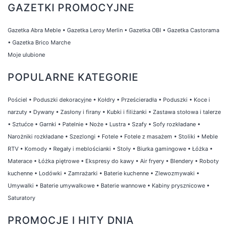
GAZETKI PROMOCYJNE
Gazetka Abra Meble
•
Gazetka Leroy Merlin
•
Gazetka OBI
•
Gazetka Castorama
•
Gazetka Brico Marche
Moje ulubione
POPULARNE KATEGORIE
Pościel
•
Poduszki dekoracyjne
•
Kołdry
•
Prześcieradła
•
Poduszki
•
Koce i
narzuty
•
Dywany
•
Zasłony i firany
•
Kubki i filiżanki
•
Zastawa stołowa i talerze
•
Sztućce
•
Garnki
•
Patelnie
•
Noże
•
Lustra
•
Szafy
•
Sofy rozkładane
•
Narożniki rozkładane
•
Szezlongi
•
Fotele
•
Fotele z masażem
•
Stoliki
•
Meble
RTV
•
Komody
•
Regały i meblościanki
•
Stoły
•
Biurka gamingowe
•
Łóżka
•
Materace
•
Łóżka piętrowe
•
Ekspresy do kawy
•
Air fryery
•
Blendery
•
Roboty
kuchenne
•
Lodówki
•
Zamrażarki
•
Baterie kuchenne
•
Zlewozmywaki
•
Umywalki
•
Baterie umywalkowe
•
Baterie wannowe
•
Kabiny prysznicowe
•
Saturatory
PROMOCJE I HITY DNIA