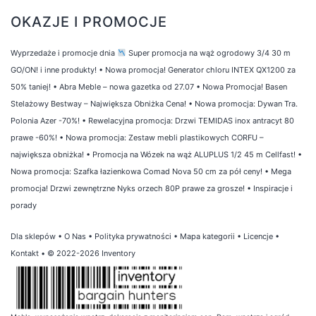
OKAZJE I PROMOCJE
Wyprzedaże i promocje dnia
Super promocja na wąż ogrodowy 3/4 30 m
GO/ON! i inne produkty!
•
Nowa promocja! Generator chloru INTEX QX1200 za
50% taniej!
•
Abra Meble – nowa gazetka od 27.07
•
Nowa Promocja! Basen
Stelażowy Bestway – Największa Obniżka Cena!
•
Nowa promocja: Dywan Tra.
Polonia Azer -70%!
•
Rewelacyjna promocja: Drzwi TEMIDAS inox antracyt 80
prawe -60%!
•
Nowa promocja: Zestaw mebli plastikowych CORFU –
największa obniżka!
•
Promocja na Wózek na wąż ALUPLUS 1/2 45 m Cellfast!
•
Nowa promocja: Szafka łazienkowa Comad Nova 50 cm za pół ceny!
•
Mega
promocja! Drzwi zewnętrzne Nyks orzech 80P prawe za grosze!
•
Inspiracje i
porady
Dla sklepów
•
O Nas
•
Polityka prywatności
•
Mapa kategorii
•
Licencje
•
Kontakt
• © 2022-2026 Inventory