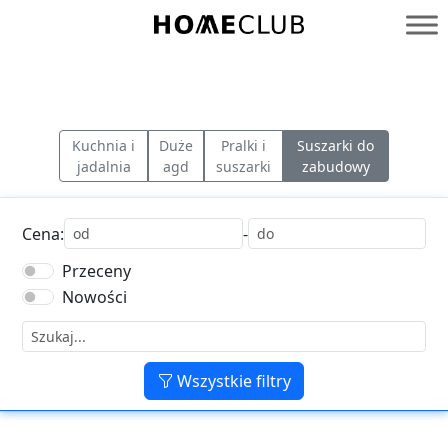
Przejdź
do
Homeclub
treści
Kuchnia i
Duże
Pralki i
Suszarki do
jadalnia
agd
suszarki
zabudowy
Cena:
-
Przeceny
Nowości
Wszystkie filtry