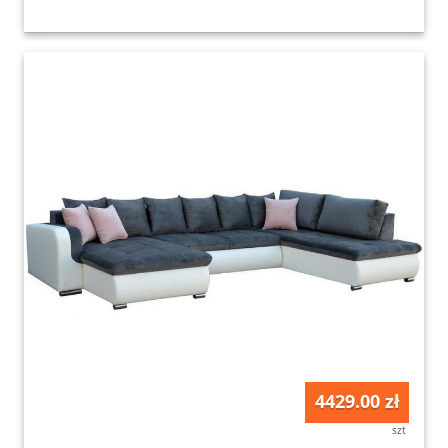
4429.00 zł
szt