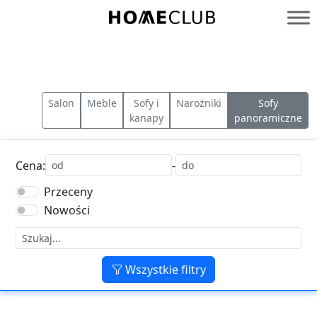
Przejdź
do
Homeclub
treści
Salon
Meble
Sofy i
Narożniki
Sofy
kanapy
panoramiczne
Cena:
-
Przeceny
Nowości
Wszystkie filtry