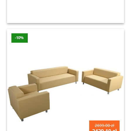
-10%
2699.00 zł