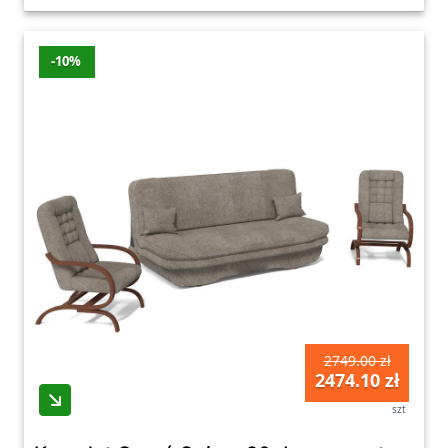
-10%
2749.00 zł
2474.10 zł
szt