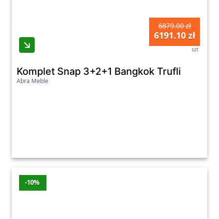
6879.00 zł
6191.10 zł
szt
Komplet Snap 3+2+1 Bangkok Trufli
Abra Meble
-10%