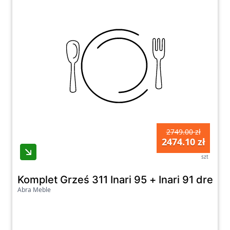
2749.00 zł
2474.10 zł
szt
Komplet Grześ 311 Inari 95 + Inari 91 drew
Abra Meble