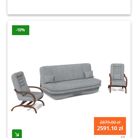
-10%
2879.00 zł
2591.10 zł
szt