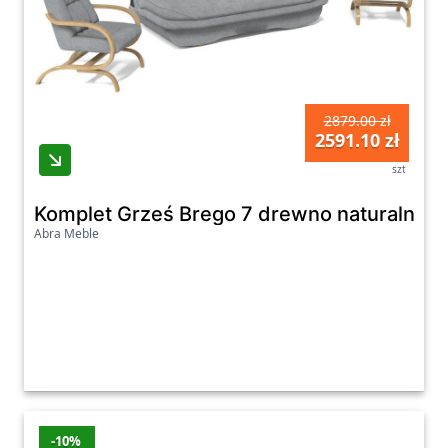
2879.00 zł
2591.10 zł
szt
Komplet Grześ Brego 7 drewno naturalne
Abra Meble
-10%