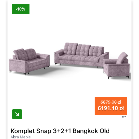
-10%
6879.00 zł
6191.10 zł
szt
Komplet Snap 3+2+1 Bangkok Old
Abra Meble