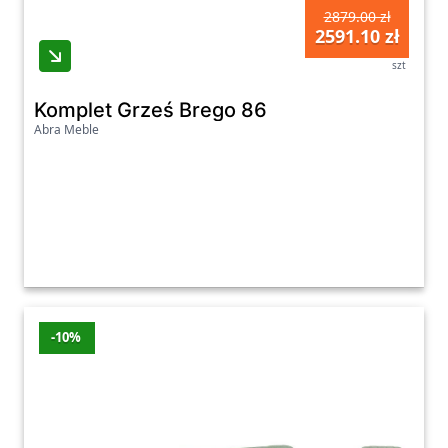
2879.00 zł
2591.10 zł
szt
Komplet Grześ Brego 86
Abra Meble
-10%