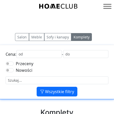
Przejdź
do
Homeclub
treści
Salon
Meble
Sofy i kanapy
Komplety
Cena:
-
Przeceny
Nowości
Wszystkie filtry
Komplety