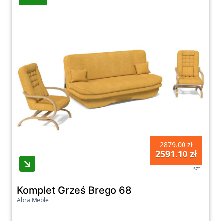
2879.00 zł
2591.10 zł
szt
Komplet Grześ Brego 68
Abra Meble