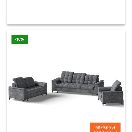
-10%
6879.00 zł