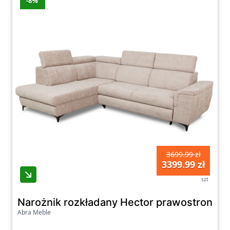
-8%
3699.99 zł
3399.99 zł
szt
Narożnik rozkładany Hector prawostronny
Abra Meble