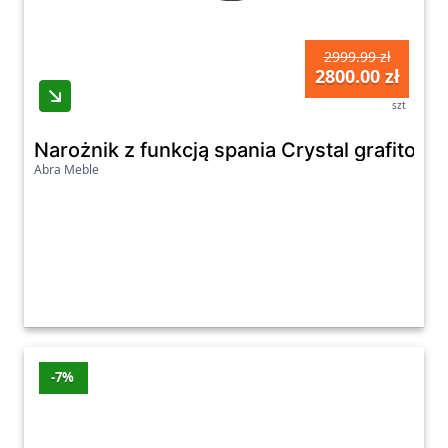
2999.99 zł
2800.00 zł
szt
Narożnik z funkcją spania Crystal grafitow
Abra Meble
-7%