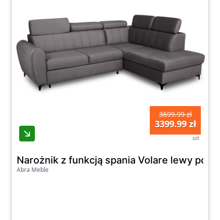
3699.99 zł
3399.99 zł
szt
Narożnik z funkcją spania Volare lewy popie
Abra Meble