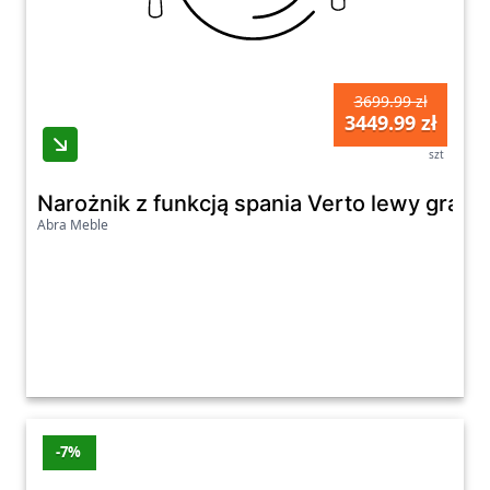
3699.99 zł
3449.99 zł
szt
Narożnik z funkcją spania Verto lewy grafi
Abra Meble
-7%