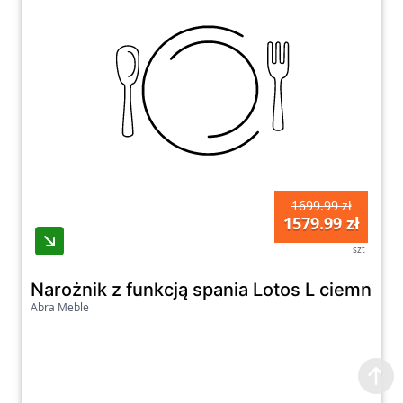
1699.99 zł
1579.99 zł
szt
Narożnik z funkcją spania Lotos L ciemny b
Abra Meble