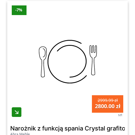
-7%
2999.99 zł
2800.00 zł
szt
Narożnik z funkcją spania Crystal grafitowy
Abra Meble