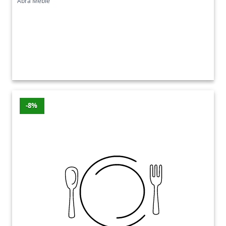
Abra Meble
-8%