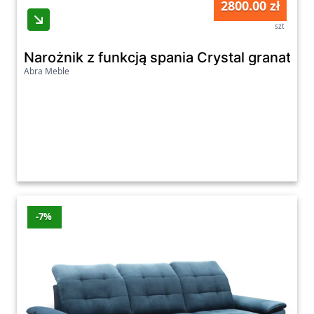
2800.00 zł
szt
Narożnik z funkcją spania Crystal granatow
Abra Meble
-7%