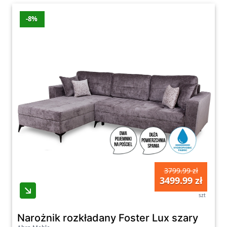
-8%
3799.99 zł
3499.99 zł
szt
Narożnik rozkładany Foster Lux szary