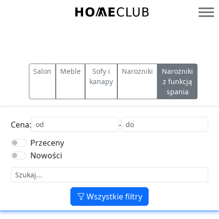
Przejdź
do
Homeclub
treści
Salon
Meble
Sofy i
Narożniki
Narożniki
kanapy
z funkcją
spania
Cena:
-
Przeceny
Nowości
Wszystkie filtry