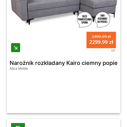
2499.99 zł
2299.99 zł
szt
Narożnik rozkładany Kairo ciemny popiel
Abra Meble