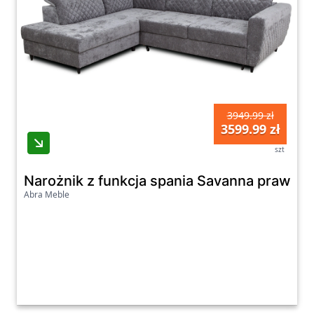
3949.99 zł
3599.99 zł
szt
Narożnik z funkcja spania Savanna prawy p
Abra Meble