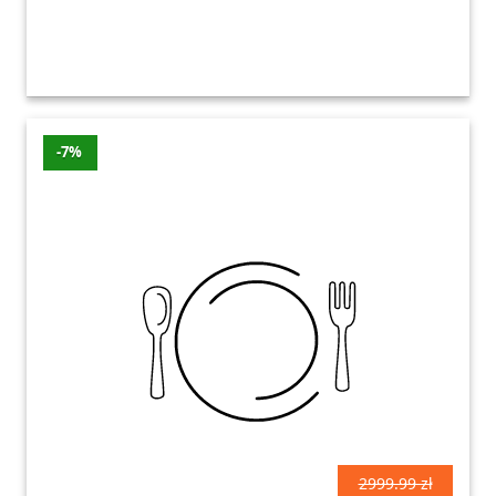
-7%
2999.99 zł