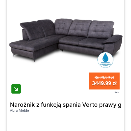
3699.99 zł
3449.99 zł
szt
Narożnik z funkcją spania Verto prawy graf
Abra Meble