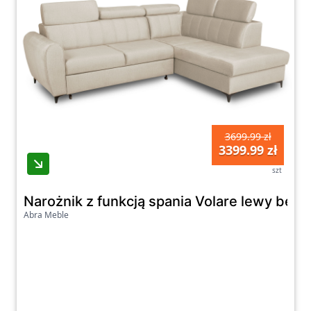
3699.99 zł
3399.99 zł
szt
Narożnik z funkcją spania Volare lewy beż
Abra Meble