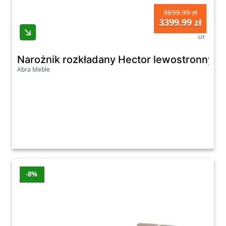
3699.99 zł
3399.99 zł
szt
Narożnik rozkładany Hector lewostronny 
Abra Meble
-8%