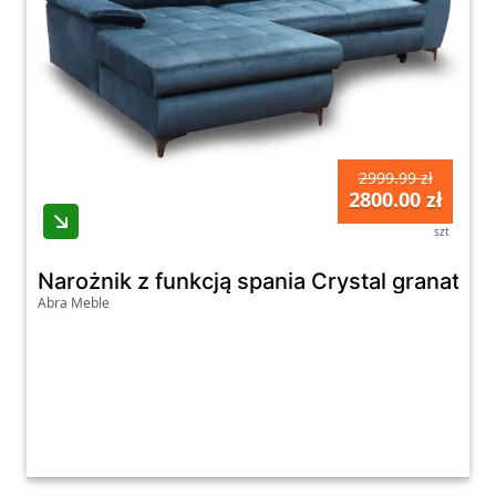
2999.99 zł
2800.00 zł
szt
Narożnik z funkcją spania Crystal granato
Abra Meble