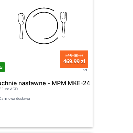
519.00 zł
469.99 zł
szt
ły
uchnie nastawne - MPM MKE-24 Czarny
V Euro AGD
armowa dostawa