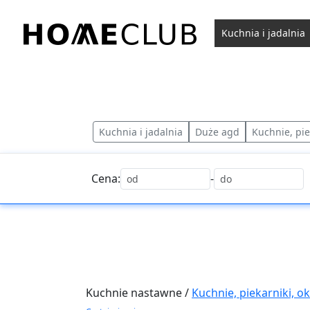
Przejdź
do
Kuchnia i jadalnia
treści
Homeclub
Kuchnia i jadalnia
Duże agd
Kuchnie, pie
Cena:
-
Kuchnie nastawne /
Kuchnie, piekarniki, o