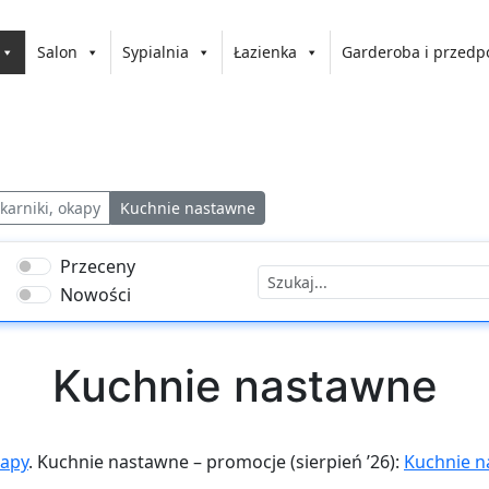
Salon
Sypialnia
Łazienka
Garderoba i przedp
karniki, okapy
Kuchnie nastawne
Przeceny
Nowości
Kuchnie nastawne
kapy
. Kuchnie nastawne – promocje (sierpień ’26):
Kuchnie n