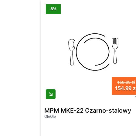
-8%
168.89 zł
154.99 z
MPM MKE-22 Czarno-stalowy
OleOle