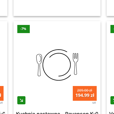
-7%
209.00 zł
ł
194.99 zł
szt
szt