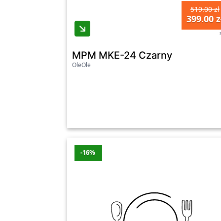
519.00 zł
399.00 z
MPM MKE-24 Czarny
OleOle
-16%