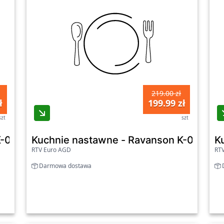
219.00 zł
ł
199.99 zł
szt
szt
-03T Biały
Kuchnie nastawne - Ravanson K-04T Bia
K
RTV Euro AGD
RT
Darmowa dostawa
D