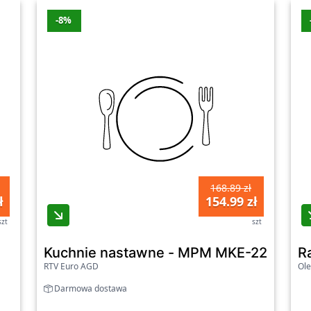
-8%
168.89 zł
ł
154.99 zł
szt
szt
Kuchnie nastawne - MPM MKE-22 Czarn
R
RTV Euro AGD
Ole
Darmowa dostawa