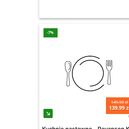
-7%
149.99 zł
139.99 z