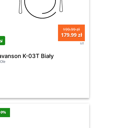
199.99 zł
179.99 zł
szt
y
avanson K-03T Biały
Ole
-9%