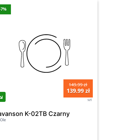
-7%
149.99 zł
139.99 zł
szt
o-stalowy
avanson K-02TB Czarny
Ole