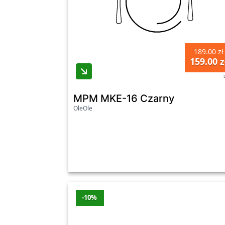
189.00 zł
159.00 z
MPM MKE-16 Czarny
OleOle
-10%