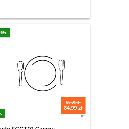
-6%
89.99 zł
84.99 zł
szt