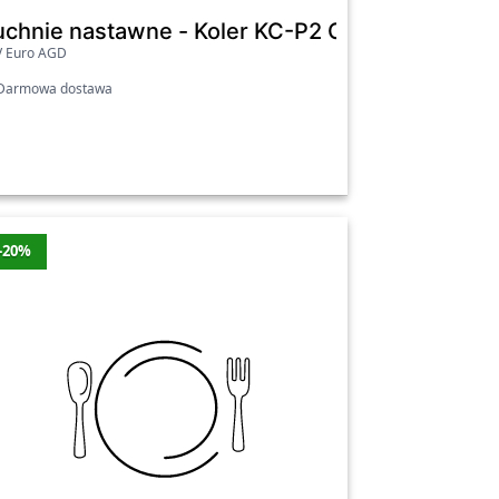
y
uchnie nastawne - Koler KC-P2 Granatowy
V Euro AGD
zniżki
Cena
Najniższa cena
armowa dostawa
549 zł
Nie
84.99 zł
Nie
-20%