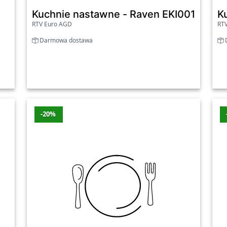
Kuchnie nastawne - Raven EKI001 Czarn
K
RTV Euro AGD
RT
Sklep
Przecena
Wartość 
Darmowa dostawa
D
Rtv-euro-agd
-32%
-250 zł
Oleole
-6%
-5 zł
2026
-20%
j.