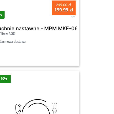
249.00 zł
199.99 zł
szt
uchnie nastawne - MPM MKE-06 Czarno-stalo
V Euro AGD
armowa dostawa
-10%