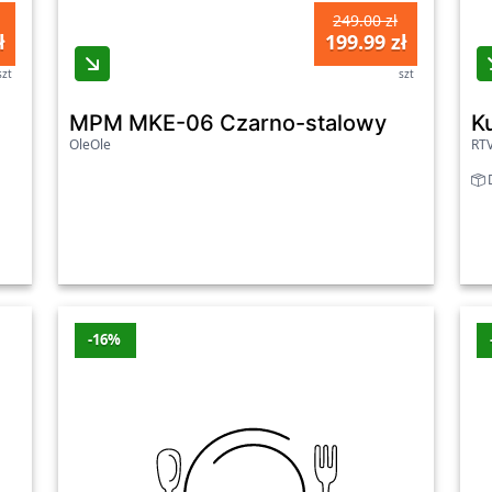
249.00 zł
ł
199.99 zł
szt
szt
MPM MKE-06 Czarno-stalowy
K
OleOle
RT
D
-16%