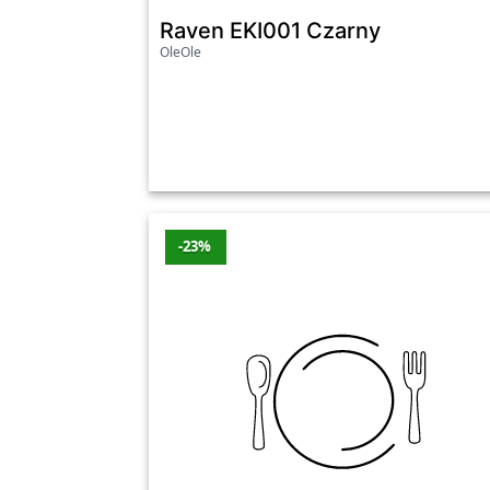
Promocje z ostatnich 7 dni
Raven EKI001 Czarny
OleOle
Produkt
Kuchnie nastawne Koler KC-P2 Granatowy
Vesta EGCT01 Czarny
Ostatnia aktualizacja promocji: środa, 05.08.
-23%
Zobacz wszystkie oferty promocyjne poniże