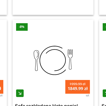
-8%
1999.99 zł
ł
1849.99 zł
szt
szt