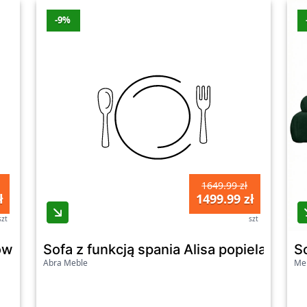
-9%
1649.99 zł
ł
1499.99 zł
szt
szt
żowa
Sofa z funkcją spania Alisa popielata
S
Abra Meble
Me