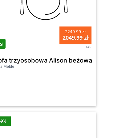
2249.99 zł
2049.99 zł
szt
ofa trzyosobowa Alison beżowa
ra Meble
-9%