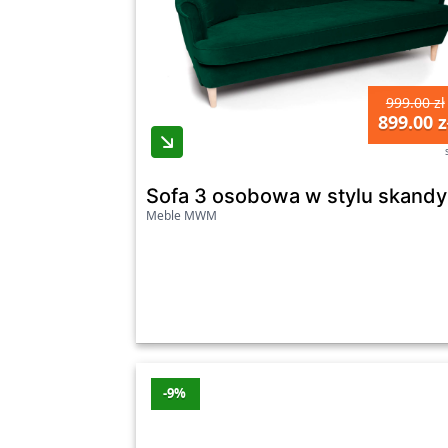
999.00 zł
899.00 z
Sofa 3 osobowa w stylu skan
Meble MWM
-9%