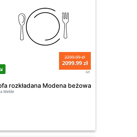
2299.99 zł
2099.99 zł
szt
ofa rozkładana Modena beżowa
ra Meble