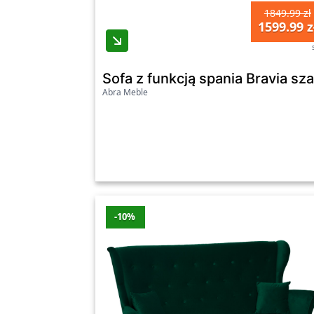
1849.99 zł
1599.99 z
Sofa z funkcją spania Bravia s
Abra Meble
-10%