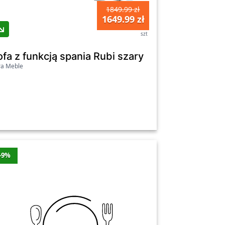
1849.99 zł
1649.99 zł
szt
Sofa z funkcją spania Rubi szary
ra Meble
-9%