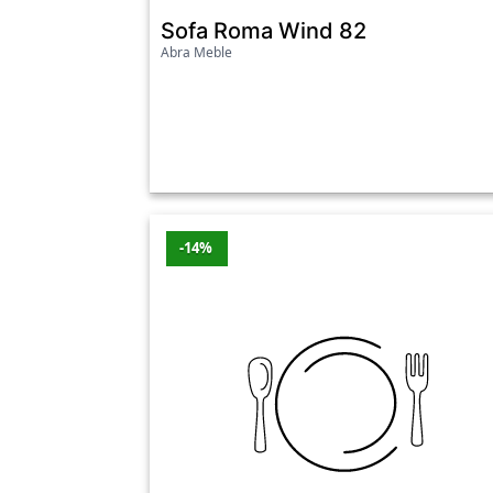
Promocje z ostatnich 7 dni
Sofa Roma Wind 82
Abra Meble
Produkt
Sofa Roma Wind
Kanapa narożna PORTO Prawostronny Mo
Ostatnia aktualizacja promocji: środa, 05.08.
-14%
Zobacz wszystkie oferty promocyjne poniże