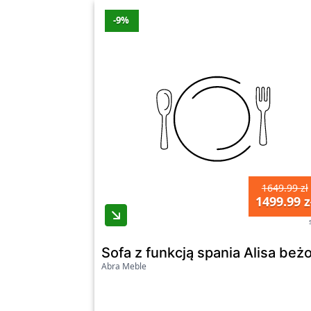
-9%
1649.99 zł
1499.99 z
Sofa z funkcją spania Alisa be
Abra Meble