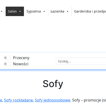
Salon
Sypialnia
Łazienka
Garderoba i przedp
Przeceny
Nowości
Sofy
we
,
Sofy rozkładane
,
Sofy jednoosobowe
. Sofy – promocje (s