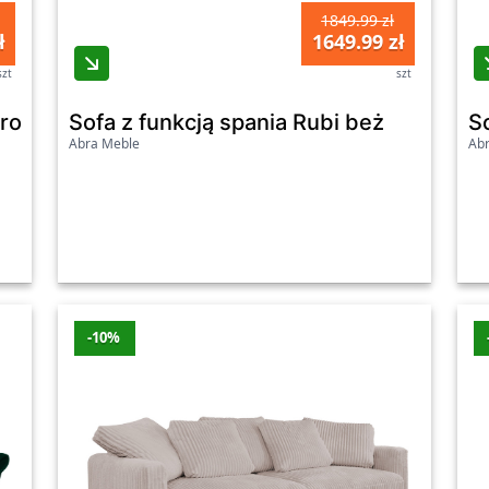
1849.99 zł
ł
1649.99 zł
szt
szt
zarobeżowa
Sofa z funkcją spania Rubi beż
Abra Meble
Ab
-10%