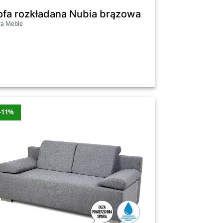
ny | Monolith 61 | SZYBKA WYSYŁKA
ofa rozkładana Nubia brązowa
ra Meble
rtość zniżki
Cena
Najniższa cena
2 zł
1407.2 zł
Tak
0 zł
1199 zł
Tak
-11%