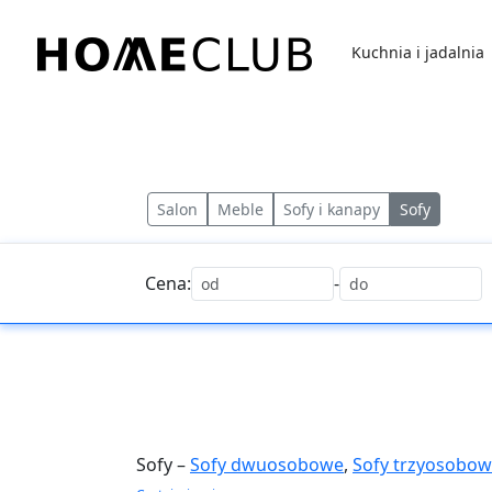
Przejdź
do
Kuchnia i jadalnia
treści
Homeclub
Salon
Meble
Sofy i kanapy
Sofy
Cena:
-
Sofy –
Sofy dwuosobowe
,
Sofy trzyosobo