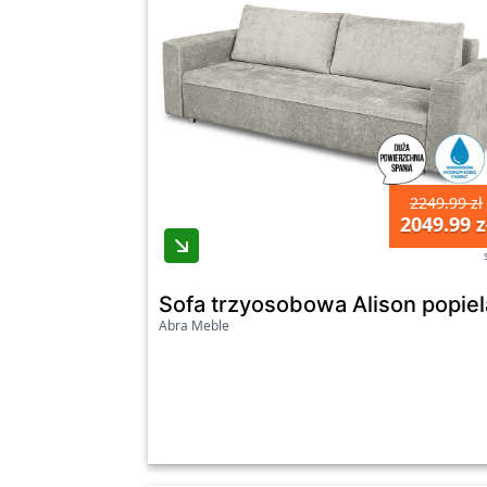
2249.99 zł
2049.99 z
Sofa trzyosobowa Alison popiel
Abra Meble