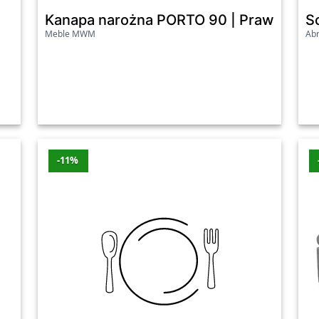
Kanapa narożna PORTO 90 | Prawostron
S
Meble MWM
Ab
Sklep
Przecena
Wa
Abra-meble
-32%
-65
nolith SZYBKA WYSYŁKA
Meble-mwm
-15%
-20
2026
-11%
j.