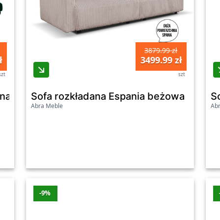
3879.99 zł
ł
3499.99 zł
szt
szt
dynawskim MONOLITH 37 / OUTLET
Sofa rozkładana Espania beżowa
S
Abra Meble
Ab
-9%