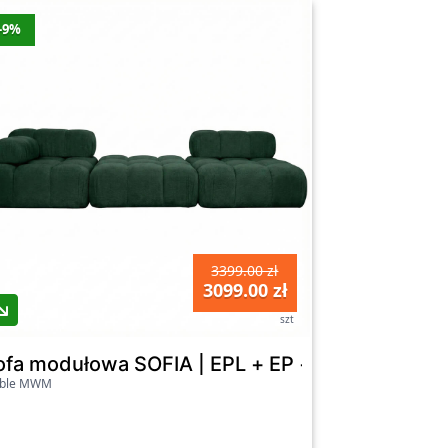
-9%
3399.00 zł
3099.00 zł
szt
ofa modułowa SOFIA | EPL + EP + P | Riviera 3
ble MWM