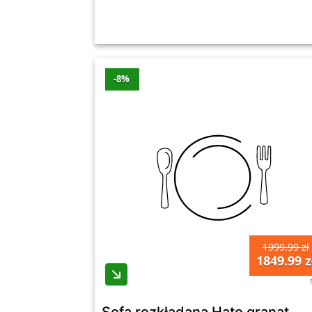
-8%
1999.99 zł
1849.99 z