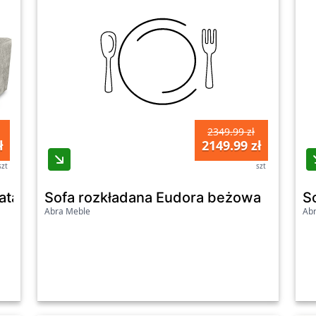
2349.99 zł
ł
2149.99 zł
szt
szt
ata
Sofa rozkładana Eudora beżowa
S
Abra Meble
Ab